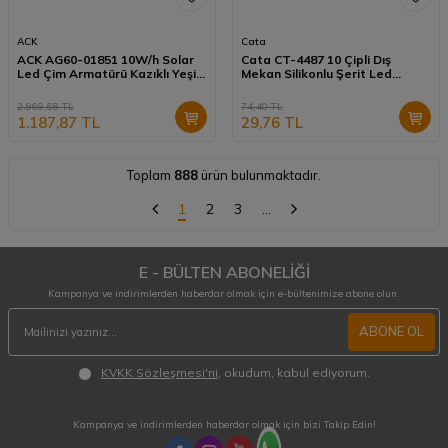
ACK
Cata
ACK AG60-01851 10W/h Solar
Cata CT-4487 10 Çipli Dış
Led Çim Armatürü Kazıklı Yeşil
Mekan Silikonlu Şerit Led
Işık
Beyaz Işık
2.969,68
TL
74,40
TL
1.187,87
TL
29,76
TL
Toplam
888
ürün bulunmaktadır.
1
2
3
…
E - BÜLTEN ABONELİĞİ
Kampanya ve indirimlerden haberdar olmak için e-bültenimize abone olun.
ABONE OL
KVKK Sözleşmesi'ni
, okudum, kabul ediyorum.
Kampanya ve indirimlerden haberdar olmak için bizi Takip Edin!