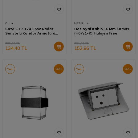
Cata
HES Kablo
Cata CT-5174 1.5W Radar
Hes Nyaf Kablo 16 Mm Kırmızı
Sensörlü Koridor Armatürü
(H07z1-K) Halojen Free
Günışığı
336,00
TL
231,60
TL
134,40
TL
152,86
TL
%
60
%
70
Yeni
Yeni