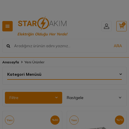
Hızlı Teslimat, Geniş Ürün Yelpazesi! 📦
0
Elektriğin Olduğu Her Yerde!
ARA
Anasayfa
Yeni Ürünler
Kategori Menüsü
Filtre
%
60
%
70
Yeni
Yeni