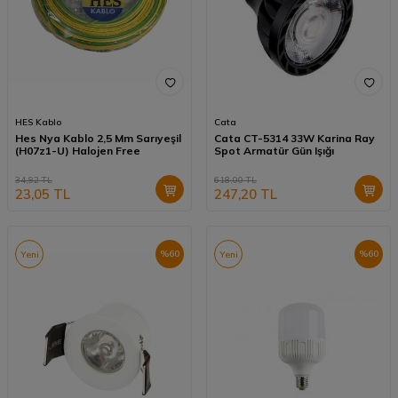
HES Kablo
Cata
Hes Nya Kablo 2,5 Mm Sarıyeşil
Cata CT-5314 33W Karina Ray
(H07z1-U) Halojen Free
Spot Armatür Gün Işığı
34,92
TL
618,00
TL
23,05
TL
247,20
TL
%
60
%
60
Yeni
Yeni