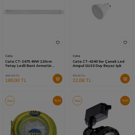
Cata
Cata
Cata CT-2475 40W 120cm
Cata CT-4240 5w Çanak Led
Yatay Ledli Bant Armatür
Ampul GU10 Duy Beyaz Işık
Beyaz Işık
450,00
TL
55,20
TL
180,00
TL
22,08
TL
%
34
%
60
Yeni
Yeni