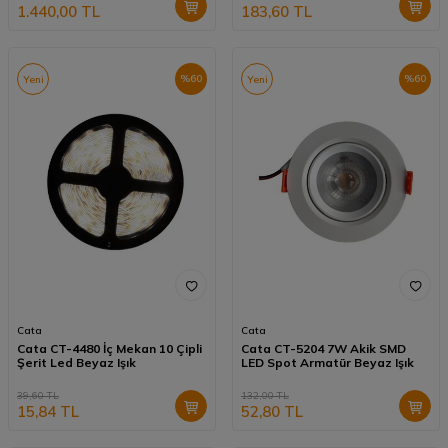
1.440,00
TL
183,60
TL
%
60
%
60
Yeni
Yeni
Cata
Cata
Cata CT-4480 İç Mekan 10 Çipli
Cata CT-5204 7W Akik SMD
Şerit Led Beyaz Işık
LED Spot Armatür Beyaz Işık
39,60
TL
132,00
TL
15,84
TL
52,80
TL