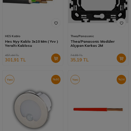
HES Kablo
Thea/Panasonic
Hes Nyy Kablo 3x10 Mm ( Yvv )
Thea/Panasonic Modüler
Yeraltı Kablosu
Alçıpan Karkas 2M
457,44
TL
74,88
TL
301,91
TL
35,19
TL
%
60
%
34
Yeni
Yeni