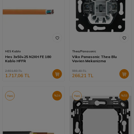
HES Kablo
Thea/Panasonic
Hes 3x50+25 N2XH FE 180
Viko Panasonic Thea Blu
Kablo HFFR
Vavien Mekanizma
2.601,60
TL
566,40
TL
1.717,06
TL
266,21
TL
%
34
%
53
Yeni
Yeni