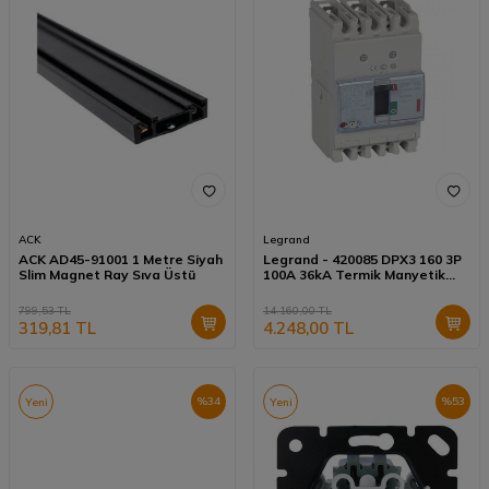
ACK
Legrand
ACK AD45-91001 1 Metre Siyah
Legrand - 420085 DPX3 160 3P
Slim Magnet Ray Sıva Üstü
100A 36kA Termik Manyetik
Kompakt Şalter
799,53
TL
14.160,00
TL
319,81
TL
4.248,00
TL
%
34
%
53
Yeni
Yeni