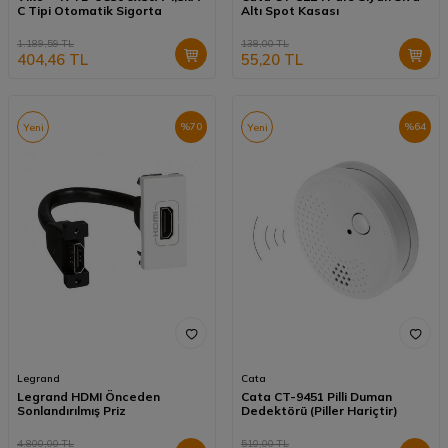
C Tipi Otomatik Sigorta
Altı Spot Kasası
1.189,59
TL
138,00
TL
404,46
TL
55,20
TL
%
70
%
64
Yeni
Yeni
Legrand
Cata
Legrand HDMI Önceden
Cata CT-9451 Pilli Duman
Sonlandırılmış Priz
Dedektörü (Piller Hariçtir)
4.800,00
TL
510,00
TL