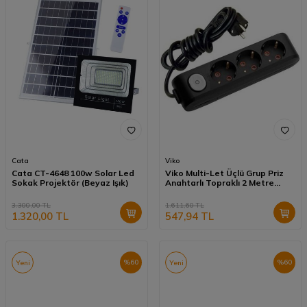
Cata
Viko
Cata CT-4648 100w Solar Led
Viko Multi-Let Üçlü Grup Priz
Sokak Projektör (Beyaz Işık)
Anahtarlı Topraklı 2 Metre
Siyah (Çocuk Korumalı)
90137302
3.300,00
TL
1.611,60
TL
1.320,00
TL
547,94
TL
%
60
%
60
Yeni
Yeni