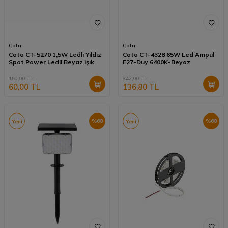
Cata
Cata
Cata CT-5270 1,5W Ledli Yıldız
Cata CT-4328 65W Led Ampul
Spot Power Ledli Beyaz Işık
E27-Duy 6400K-Beyaz
150,00
TL
342,00
TL
60,00
TL
136,80
TL
%
60
%
60
Yeni
Yeni