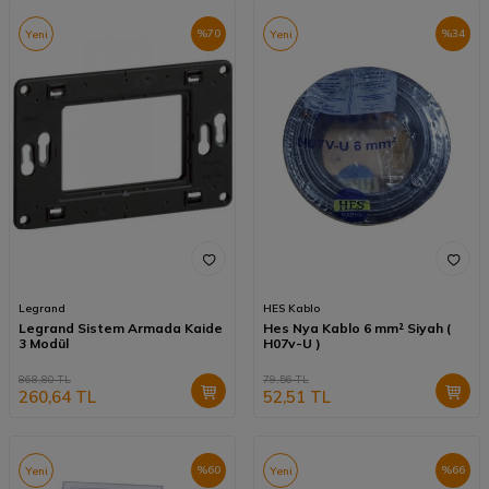
%
70
%
34
Yeni
Yeni
Legrand
HES Kablo
Legrand Sistem Armada Kaide
Hes Nya Kablo 6 mm² Siyah (
3 Modül
H07v-U )
868,80
TL
79,56
TL
260,64
TL
52,51
TL
%
60
%
66
Yeni
Yeni