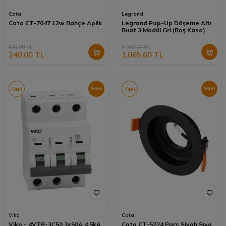
Cata
Legrand
Cata CT-7047 12w Bahçe Aplik
Legrand Pop-Up Döşeme Altı
Buat 3 Modül Gri (Boş Kasa)
600,00
TL
3.552,00
TL
240,00
TL
1.065,60
TL
%
66
%
60
Yeni
Yeni
Viko
Cata
Viko - 4VTB-3C50 3x50A 4,5kA
Cata CT-5224 Pars Siyah Sıva