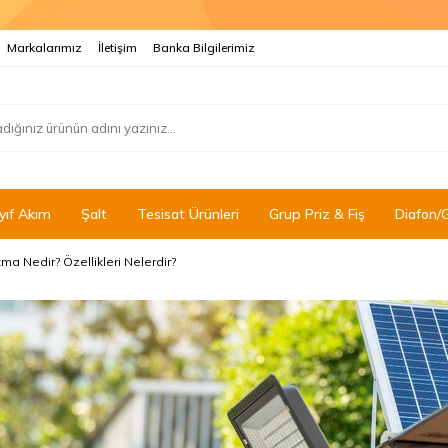
Markalarımız
İletişim
Banka Bilgilerimiz
yıf Akım
Şalt
Tesisat Ürünleri
Grup Priz & Fiş
Diafon/
ma Nedir? Özellikleri Nelerdir?