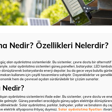
a Nedir? Özellikleri Nelerdir?
üç alan aydınlatma sistemleridir. Bu sistemler, çevre dostu bir alternatif 
ariyle, solar aydınlatma sistemleri güneş panelleri, bataryalar, LED lambala
iğe dönüştürerek bataryalarda enerji depolar; bu da gece veya bulutlu günl
kan kullanımı için çeşitli tasarımlara sahiptir. Dayanıklıdırlar ve genelli
konomik hem de çevresel açıdan sürdürülebilir bir çözüm sunarlar.
 Nedir?
lışan aydınlatma sistemlerini ifade eder. Bu sistemler, çevre dostu ve ener
e gelmiştir. Güneş panelleri aracılığıyla güneş ışığını elektriğe dönüştürere
lmektedir. Solar aydınlatma, parklar, bahçeler, yollar ve binaların dış ceph
ve elektrik altyapısına ihtiyaç duymaz.
Solar aydınlatma fiyatları
itiva