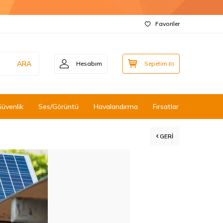
Favoriler
ARA
Hesabım
Sepetim
(
0
)
Güvenlik
Ses/Görüntü
Havalandırma
Fırsatlar
GERI