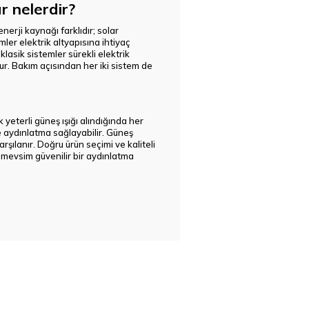
r nelerdir?
nerji kaynağı farklıdır; solar
mler elektrik altyapısına ihtiyaç
lasik sistemler sürekli elektrik
lur. Bakım açısından her iki sistem de
k yeterli güneş ışığı alındığında her
le aydınlatma sağlayabilir. Güneş
şılanır. Doğru ürün seçimi ve kaliteli
 mevsim güvenilir bir aydınlatma