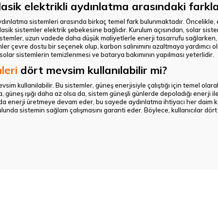
lasik elektrikli aydınlatma arasındaki farkla
ydınlatma sistemleri arasında birkaç temel fark bulunmaktadır. Öncelikle, e
lasik sistemler elektrik şebekesine bağlıdır. Kurulum açısından, solar siste
stemler, uzun vadede daha düşük maliyetlerle enerji tasarrufu sağlarken, k
temler çevre dostu bir seçenek olup, karbon salınımını azaltmaya yardımcı o
solar sistemlerin temizlenmesi ve batarya bakımının yapılması yeterlidir.
leri
dört mevsim kullanılabilir mi?
sim kullanılabilir. Bu sistemler, güneş enerjisiyle çalıştığı için temel olara
da, güneş ışığı daha az olsa da, sistem güneşli günlerde depoladığı enerji i
a da enerji üretmeye devam eder, bu sayede aydınlatma ihtiyacı her daim kar
lunda sistemin sağlam çalışmasını garanti eder. Böylece, kullanıcılar dört