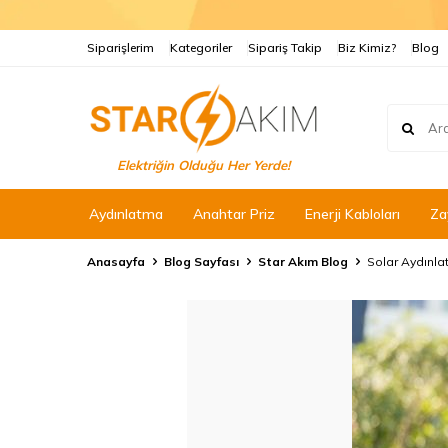
Siparişlerim
Kategoriler
Sipariş Takip
Biz Kimiz?
Blog
Elektriğin Olduğu Her Yerde!
Aydınlatma
Anahtar Priz
Enerji Kabloları
Za
Anasayfa
Blog Sayfası
Star Akım Blog
Solar Aydınlat