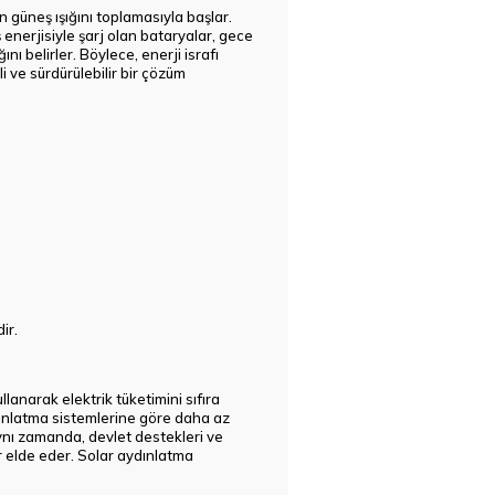
n güneş ışığını toplamasıyla başlar.
 enerjisiyle şarj olan bataryalar, gece
ı belirler. Böylece, enerji israfı
i ve sürdürülebilir bir çözüm
ir.
lanarak elektrik tüketimini sıfıra
ydınlatma sistemlerine göre daha az
Aynı zamanda, devlet destekleri ve
r elde eder. Solar aydınlatma