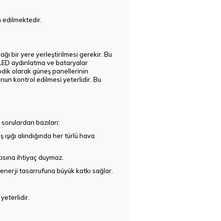
 edilmektedir.
ğı bir yere yerleştirilmesi gerekir. Bu
, LED aydınlatma ve bataryalar
odik olarak güneş panellerinin
unun kontrol edilmesi yeterlidir. Bu
u sorulardan bazıları:
eş ışığı alındığında her türlü hava
tısına ihtiyaç duymaz.
e enerji tasarrufuna büyük katkı sağlar.
yeterlidir.