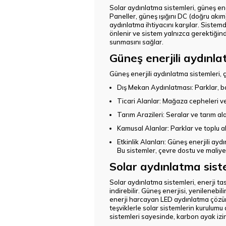
Solar aydınlatma sistemleri, güneş ener
Paneller, güneş ışığını DC (doğru akım
aydınlatma ihtiyacını karşılar. Sistemd
önlenir ve sistem yalnızca gerektiğind
sunmasını sağlar.
Güneş enerjili aydınla
Güneş enerjili aydınlatma sistemleri, ç
Dış Mekan Aydınlatması
: Parklar, 
Ticari Alanlar
: Mağaza cepheleri ve 
Tarım Arazileri
: Seralar ve tarım al
Kamusal Alanlar
: Parklar ve toplu 
Etkinlik Alanları
: Güneş enerjili aydı
Bu sistemler, çevre dostu ve maliye
Solar aydınlatma siste
Solar aydınlatma sistemleri, enerji tas
indirebilir. Güneş enerjisi, yenileneb
enerji harcayan LED aydınlatma çözümle
teşviklerle solar sistemlerin kurulum
sistemleri sayesinde, karbon ayak izi