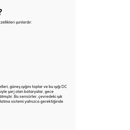
?
ellikleri şunlardır:
ri, güneş ışığını toplar ve bu ışığı DC
iyle şarj olan bataryalar, gece
ılmıştır. Bu sensörler, çevredeki ışık
nlatma sistemi yalnızca gerektiğinde