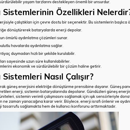
ürdürülebilir yaşam tarzlarını destekleyen önemli bir unsurdur.
Sistemlerinin Özellikleri Nelerdir
isiyle çalıştıkları için çevre dostu bir seçenektir. Bu sistemlerin başlıca öz
ktriğe dönüştürerek bataryalarda enerji depolar.
 uzun ömürlü aydınlatma çözümleri sunar.
bulutlu havalarda aydınlatma sağlar.
ihtiyaç duymadan hızlı bir şekilde kurulabilir.
ları sayesinde uzun süre kullanılabilirler.
mlerini ekonomik ve sürdürülebilir bir çözüm haline getirir.
Sistemleri Nasıl Çalışır?
rak güneş enerjisini elektriğe dönüştürme prensibine dayanır. Güneş panelle
retilen enerji, sistemin bataryalarında depolanır. Gündüzleri güneş enerjis
üniteleri, sistemin verimli çalışmasını sağlamak için ışık sensörleriyle donat
ın ne zaman yanacağına karar verir. Böylece, enerji israfı önlenir ve aydı
ji tasarrufu sağlamakta hem de kullanıcı konforunu arttırmaktadır.