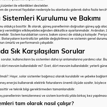
özümleri ile etkinlikleri destekler.
 de çevresel faydaları nedeniyle bu alanlarda giderek daha fazla tercih
 Sistemleri Kurulumu ve Bakımı
 oldukça basittir. İlk olarak, güneş panellerinin doğrudan güneş ışığı alaca
rji verimliliğini etkileyebileceğinden dikkatlice ayarlanmalıdır. Ardından
melidir. Sistem kurulduktan sonra, bakım süreci de oldukça kolaydır. Periy
rır. Bataryaların kontrollü bir şekilde değiştirilmesi ve sistemin genel durum
un ömürlü ve performanslı çalışabilir.
da Sık Karşılaşılan Sorular
n sorular, kullanıcıların bu sistemleri daha iyi anlamalarına yardımcı olur. B
 dört mevsim kullanılabilir mi?
: Evet, dört mevsim kullanılabilir; yeterli gün
lmalı?
: Hayır, solar sistemler bağımsız olarak kurulabilir ve şebeke bağlan
üneş enerjisi kullanarak elektrik faturalarını önemli ölçüde azaltır, böylec
basittir ve teknik bilgi gerektirmeden tamamlanabilir.
eş panellerinin temizlenmesi ve sistem kontrolü yılda birkaç kez yapılması 
mleri tam olarak nasıl çalışır?