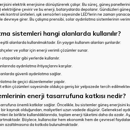
jisini elektrik enerjisine dönüştürerek çalışır. Bu süreç, güneş panellerini
) elektriğine çevirir ve bu enerji, bataryalarda depolanır. Gündüzleri güneş
eki kontrol üniteleri, ışık sensörleri sayesinde LED'lerin ne zaman yanacağın
e devreye girer. Bu çalışma prensibi, solar aydınlatma sistemlerinin veriml
tma sistemleri hangi alanlarda kullanılır?
eşitli alanlarda kullanılmaktadır. En yaygın kullanım alanları şunlardır:
bahçeler ve yollar için enerji verimli çözümler sunar.
otoparklar gibi yerlerde kullanılır.
anlarında aydınlatma ihtiyaçlarını karşılar.
alanlarda güvenli aydınlatma sağlar.
nlatma ile geçici düzenlemeler yapılır.
t etkin çözümleri sayesinde oldukça geniş bir yelpazede tercih edilmekted
mlerinin enerji tasarrufuna katkısı nedir?
arrufuna önemli katkılar sağlar. Öncelikle, bu sistemler güneş enerjisini kul
ilir bir kaynak olduğundan, maliyetleri uzun vadede düşürür. Geleneksel a
ri ile birlikte kullanıldıklarında, toplam enerji tüketimi daha da azalır. 
u artmaktadır. Böylece, kullanıcılar hem ekonomik hem de çevresel faydala
nin azaltılmasına da katkıda bulunulmaktadır.