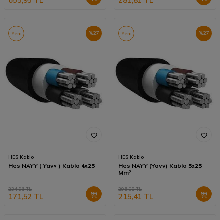
655,95
TL
281,81
TL
%
27
%
27
Yeni
Yeni
HES Kablo
HES Kablo
Hes NAYY ( Yavv ) Kablo 4x25
Hes NAYY (Yavv) Kablo 5x25
Mm²
234,96
TL
295,08
TL
171,52
TL
215,41
TL