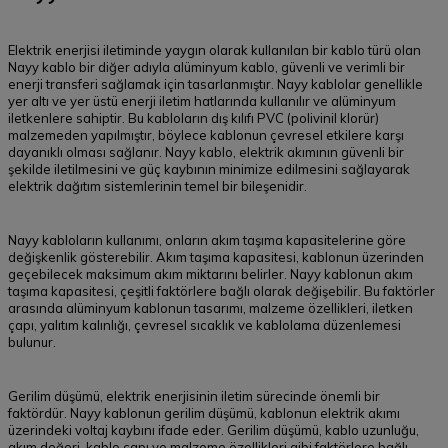
Elektrik enerjisi iletiminde yaygın olarak kullanılan bir kablo türü olan
Nayy kablo bir diğer adıyla alüminyum kablo, güvenli ve verimli bir
enerji transferi sağlamak için tasarlanmıştır. Nayy kablolar genellikle
yer altı ve yer üstü enerji iletim hatlarında kullanılır ve alüminyum
iletkenlere sahiptir. Bu kabloların dış kılıfı PVC (polivinil klorür)
malzemeden yapılmıştır, böylece kablonun çevresel etkilere karşı
dayanıklı olması sağlanır. Nayy kablo, elektrik akımının güvenli bir
şekilde iletilmesini ve güç kaybının minimize edilmesini sağlayarak
elektrik dağıtım sistemlerinin temel bir bileşenidir.
Nayy kabloların kullanımı, onların akım taşıma kapasitelerine göre
değişkenlik gösterebilir. Akım taşıma kapasitesi, kablonun üzerinden
geçebilecek maksimum akım miktarını belirler. Nayy kablonun akım
taşıma kapasitesi, çeşitli faktörlere bağlı olarak değişebilir. Bu faktörler
arasında alüminyum kablonun tasarımı, malzeme özellikleri, iletken
çapı, yalıtım kalınlığı, çevresel sıcaklık ve kablolama düzenlemesi
bulunur.
Gerilim düşümü, elektrik enerjisinin iletim sürecinde önemli bir
faktördür. Nayy kablonun gerilim düşümü, kablonun elektrik akımı
üzerindeki voltaj kaybını ifade eder. Gerilim düşümü, kablo uzunluğu,
akım değeri, kablo çapı ve malzeme özellikleri gibi faktörlere bağlı