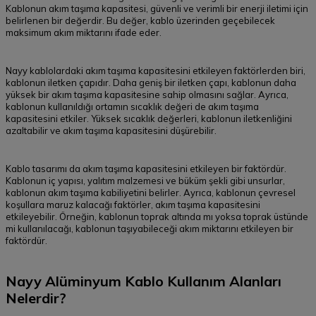
Kablonun akım taşıma kapasitesi, güvenli ve verimli bir enerji iletimi için
belirlenen bir değerdir. Bu değer, kablo üzerinden geçebilecek
maksimum akım miktarını ifade eder.
Nayy kablolardaki akım taşıma kapasitesini etkileyen faktörlerden biri,
kablonun iletken çapıdır. Daha geniş bir iletken çapı, kablonun daha
yüksek bir akım taşıma kapasitesine sahip olmasını sağlar. Ayrıca,
kablonun kullanıldığı ortamın sıcaklık değeri de akım taşıma
kapasitesini etkiler. Yüksek sıcaklık değerleri, kablonun iletkenliğini
azaltabilir ve akım taşıma kapasitesini düşürebilir.
Kablo tasarımı da akım taşıma kapasitesini etkileyen bir faktördür.
Kablonun iç yapısı, yalıtım malzemesi ve büküm şekli gibi unsurlar,
kablonun akım taşıma kabiliyetini belirler. Ayrıca, kablonun çevresel
koşullara maruz kalacağı faktörler, akım taşıma kapasitesini
etkileyebilir. Örneğin, kablonun toprak altında mı yoksa toprak üstünde
mi kullanılacağı, kablonun taşıyabileceği akım miktarını etkileyen bir
faktördür.
Nayy Alüminyum Kablo Kullanım Alanları
Nelerdir?