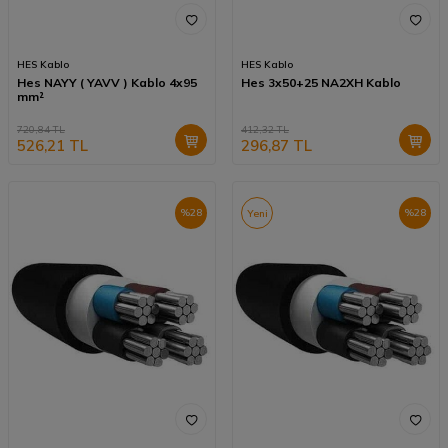
HES Kablo
HES Kablo
Hes NAYY ( YAVV ) Kablo 4x95
Hes 3x50+25 NA2XH Kablo
mm²
720,84
TL
412,32
TL
526,21
TL
296,87
TL
%
28
%
28
Yeni