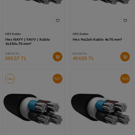
HES Kablo
HES Kablo
Hes NAYY ( YAVV ) Kablo
Hes Na2xh Kablo 4x70 mm²
3x150+70 mm²
948,72
TL
631,32
TL
692,57
TL
454,55
TL
%
27
%
28
Yeni