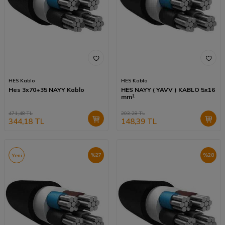
HES Kablo
HES Kablo
Hes 3x70+35 NAYY Kablo
HES NAYY ( YAVV ) KABLO 5x16
mm²
471,48
TL
203,28
TL
344,18
TL
148,39
TL
%
27
%
28
Yeni