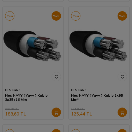
%
27
%
27
Yeni
Yeni
HES Kablo
HES Kablo
Hes NAYY ( Yavv ) Kablo
Hes NAYY ( Yavv ) Kablo 1x95
3x35+16 Mm
Mm²
258,36
TL
171,84
TL
188,60
TL
125,44
TL