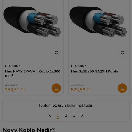
HES Kablo
HES Kablo
Hes NAYY ( YAVV ) Kablo 1x300
Hes 3x95+50 NA2XH Kablo
mm²
488,64
TL
727,20
TL
356,71
TL
523,58
TL
Toplam
61
ürün bulunmaktadır.
1
2
3
Nayy Kablo Nedir?