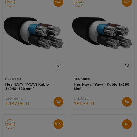
%
27
%
27
Yeni
Yeni
HES Kablo
HES Kablo
Hes NAYY (YAVV) Kablo
Hes Nayy ( Yavv ) Kablo 1x150
3x240+120 mm²
Mm²
1.557,60
TL
248,40
TL
1.137,05
TL
181,33
TL
%
27
%
28
Yeni