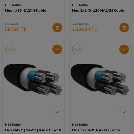
HES Kablo
HES Kablo
Hes 4x95 NA2XH Kablo
Hes 3x240+120 NA2XH Kablo
816,60
TL
1.858,80
TL
587,95
TL
1.338,34
TL
%
27
%
28
Yeni
Yeni
HES Kablo
HES Kablo
Hes NAYY ( YAVV ) KABLO 5x10
Hes 3x70+35 NA2XH Kablo