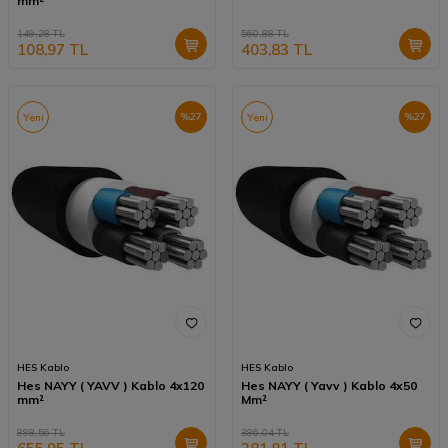
mm²
149,28
TL
560,88
TL
108,97
TL
403,83
TL
%
27
%
27
Yeni
Yeni
HES Kablo
HES Kablo
Hes NAYY ( YAVV ) Kablo 4x120
Hes NAYY ( Yavv ) Kablo 4x50
mm²
Mm²
898,56
TL
386,04
TL