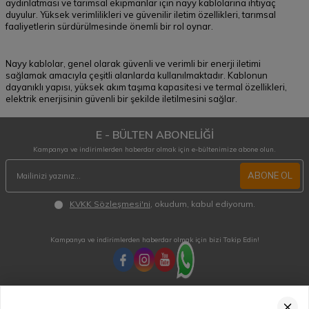
aydınlatması ve tarımsal ekipmanlar için nayy kablolarına ihtiyaç
duyulur. Yüksek verimlilikleri ve güvenilir iletim özellikleri, tarımsal
faaliyetlerin sürdürülmesinde önemli bir rol oynar.
Nayy kablolar, genel olarak güvenli ve verimli bir enerji iletimi
sağlamak amacıyla çeşitli alanlarda kullanılmaktadır. Kablonun
dayanıklı yapısı, yüksek akım taşıma kapasitesi ve termal özellikleri,
elektrik enerjisinin güvenli bir şekilde iletilmesini sağlar.
E - BÜLTEN ABONELİĞİ
Kampanya ve indirimlerden haberdar olmak için e-bültenimize abone olun.
ABONE OL
KVKK Sözleşmesi'ni
, okudum, kabul ediyorum.
Kampanya ve indirimlerden haberdar olmak için bizi Takip Edin!
MÜŞTERİ HİZMETLERİ