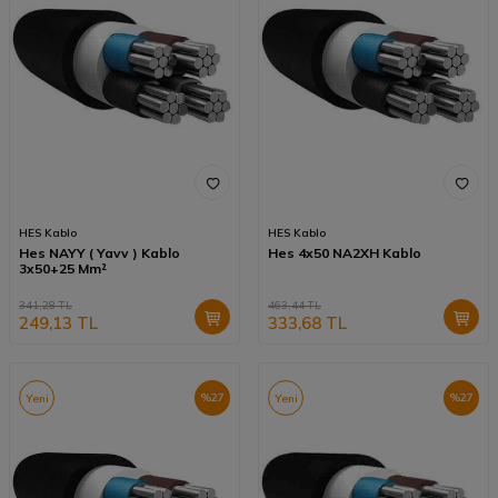
HES Kablo
HES Kablo
Hes NAYY ( Yavv ) Kablo
Hes 4x50 NA2XH Kablo
3x50+25 Mm²
341,28
TL
463,44
TL
249,13
TL
333,68
TL
%
27
%
27
Yeni
Yeni