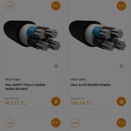
%
27
%
28
Yeni
HES Kablo
HES Kablo
Hes NAYY (Yavv) Kablo
Hes 1x70 NA2XH Kablo
3x95+50 Mm²
627,00
TL
146,16
TL
457,71
TL
105,24
TL
%
27
%
28
Yeni
Yeni