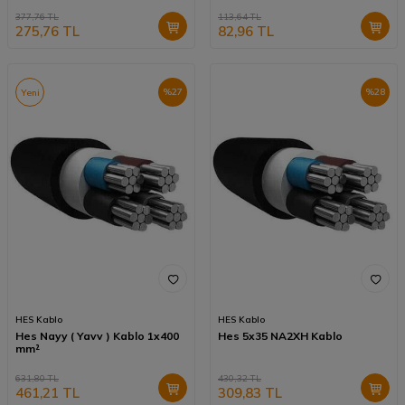
377,76
TL
113,64
TL
275,76
TL
82,96
TL
%
27
%
28
Yeni
HES Kablo
HES Kablo
Hes Nayy ( Yavv ) Kablo 1x400
Hes 5x35 NA2XH Kablo
mm²
631,80
TL
430,32
TL
461,21
TL
309,83
TL