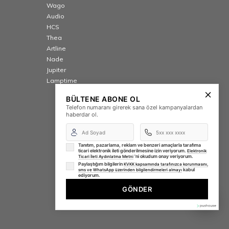
Wago
Audio
HCS
Thea
Artline
Nade
Jupiter
Lamptime
BÜLTENE ABONE OL
Telefon numaranı girerek sana özel kampanyalardan
haberdar ol.
Tanıtım, pazarlama, reklam ve benzeri amaçlarla tarafıma
ticari elektronik ileti gönderilmesine izin veriyorum.
Elektronik
'ni okudum onay veriyorum.
Ticari İleti Aydınlatma Metni
Paylaştığım bilgilerin
KVKK kapsamında tarafınızca korunmasını,
kabul
sms ve WhatsApp üzerinden bilgilendirmeleri almayı
ediyorum.
GÖNDER
⚡