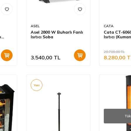
ASEL
CATA
Asel 2800 W Buharlı Fanlı
Cata CT-606
ı
Isıtıcı Soba
Isıtıcı (Kuman
20.700,00
TL
3.540,00
TL
8.280,00
T
Yeni
Tük