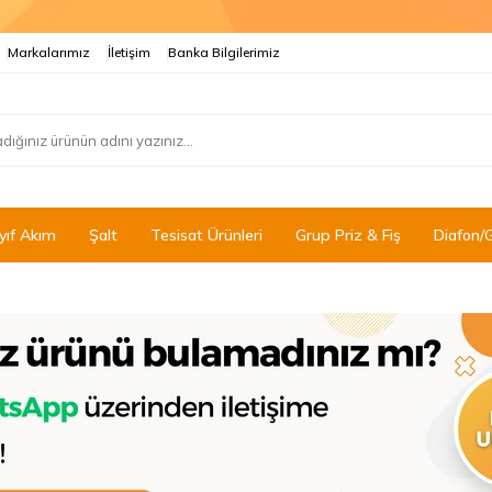
Markalarımız
İletişim
Banka Bilgilerimiz
yıf Akım
Şalt
Tesisat Ürünleri
Grup Priz & Fiş
Diafon/