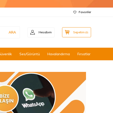
Favoriler
ARA
Hesabım
Sepetim
(
0
)
Güvenlik
Ses/Görüntü
Havalandırma
Fırsatlar