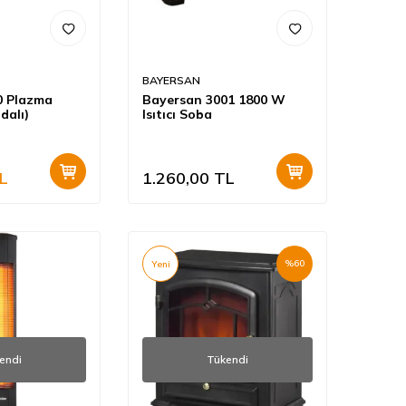
BAYERSAN
0 Plazma
Bayersan 3001 1800 W
dalı)
Isıtıcı Soba
L
1.260,00
TL
%
60
Yeni
endi
Tükendi