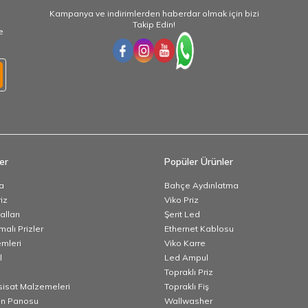
Kampanya ve indirimlerden haberdar olmak için bizi
Takip Edin!
e
er
Popüler Ürünler
a
Bahçe Aydınlatma
iz
Viko Priz
lları
Şerit Led
alı Prizler
Ethernet Kablosu
emleri
Viko Karre
l
Led Ampul
Topraklı Priz
esisat Malzemeleri
Topraklı Fiş
n Panosu
Wallwasher