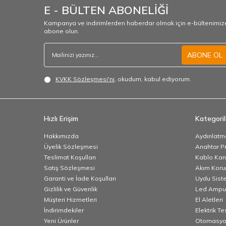
E - BÜLTEN ABONELİĞİ
Kampanya ve indirimlerden haberdar olmak için e-bültenimiz
abone olun.
ABONE OL
KVKK Sözleşmesi'ni
, okudum, kabul ediyorum.
Hızlı Erişim
Kategoril
Hakkımızda
Aydınlatm
Üyelik Sözleşmesi
Anahtar Pr
Teslimat Koşulları
Kablo Kana
Satış Sözleşmesi
Akım Korum
Garanti ve İade Koşulları
Uydu Sist
Gizlilik ve Güvenlik
Led Ampu
Müşteri Hizmetleri
El Aletleri
İndirimdekiler
Elektrik T
Yeni Ürünler
Otomasyo