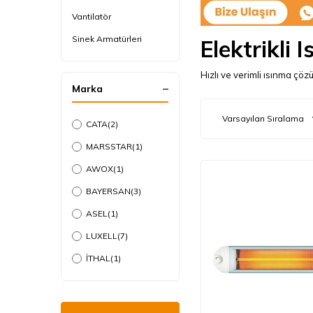
Vantilatör
Sinek Armatürleri
Elektrikli Is
Hızlı ve verimli ısınma çözü
Marka
CATA
(2)
MARSSTAR
(1)
AWOX
(1)
BAYERSAN
(3)
ASEL
(1)
LUXELL
(7)
İTHAL
(1)