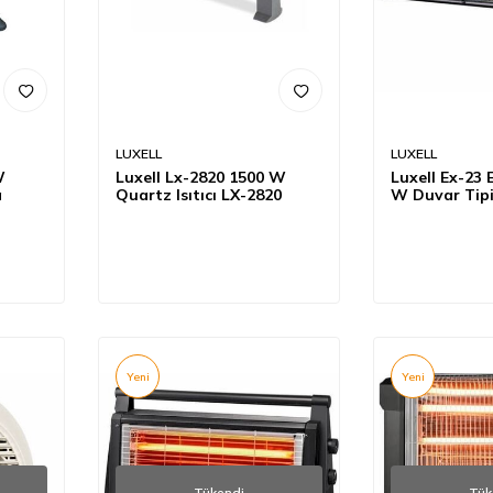
LUXELL
LUXELL
W
Luxell Lx-2820 1500 W
Luxell Ex-23 
a
Quartz Isıtıcı LX-2820
W Duvar Tipi
Isıtıcı
Yeni
Yeni
Tükendi
Tük