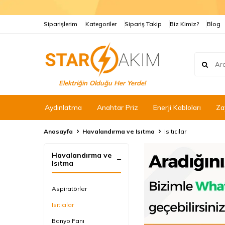
Siparişlerim
Kategoriler
Sipariş Takip
Biz Kimiz?
Blog
Elektriğin Olduğu Her Yerde!
Aydınlatma
Anahtar Priz
Enerji Kabloları
Za
Anasayfa
Havalandırma ve Isıtma
Isıtıcılar
Havalandırma ve
Isıtma
Aspiratörler
Isıtıcılar
Banyo Fanı