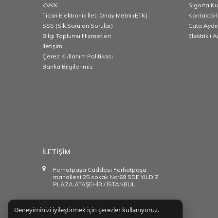
KVKK
Sigorta K
Ticari Elektronik İleti Onay Metni (ETK)
Kontaktörl
SSS (Sık Sorulan Sorular)
Cata Aydı
Bilgi Toplumu Hizmetleri
Elektrikli 
İletişim
Çerez Kullanım Politikası
Banka Bilgilerimiz
İLETİŞİM
Ferhatpaşa Caddesi Ferhatpaşa
mahallesi 25.sokak No:69 SDE YILDIZ
PLAZA ATAŞEHİR / İSTANBUL
info@starakim.com
Deneyiminizi iyileştirmek için çerezler kullanıyoruz.