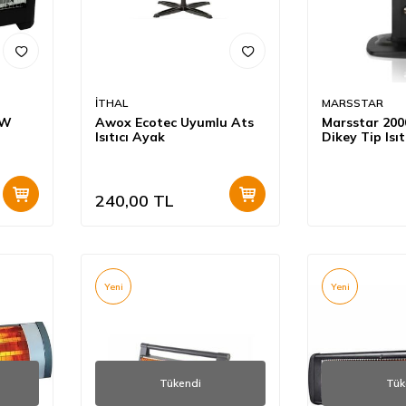
İTHAL
MARSSTAR
 W
Awox Ecotec Uyumlu Ats
Marsstar 20
Isıtıcı Ayak
Dikey Tip Isıt
240,00
TL
Yeni
Yeni
Tükendi
Tük