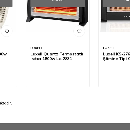
LUXELL
LUXELL
000w
Luxell Quartz Termostatlı
Luxell KS-27
Isıtıcı 1800w Lx-2831
Şömine Tipi Q
ktadır.