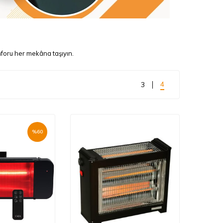
konforu her mekâna taşıyın.
4
3
%
60