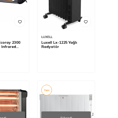
LUXELL
Ecoray 2300
Luxell Lx-1225 Yağlı
 Infrared
Radyatör
Yeni
endi
Tükendi