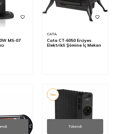
CATA
00W MS-07
Cata CT-6050 Erciyes
ıcı
Elektrikli Şömine İç Mekan
Yeni
endi
Tükendi