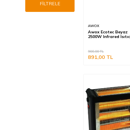
FİLTRELE
AWOX
Awox Ecotec Beyaz
2500W Infrared Isıtıc
(Ayak Hariç)
900,00
TL
891,00
TL