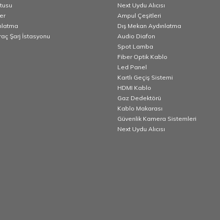
utusu
Next Uydu Alıcısı
er
Ampul Çeşitleri
nlatma
Dış Mekan Aydınlatma
Araç Şarj İstasyonu
Audio Diafon
Spot Lamba
Fiber Optik Kablo
Led Panel
Kartlı Geçiş Sistemi
HDMI Kablo
Gaz Dedektörü
Kablo Makarası
Güvenlik Kamera Sistemleri
Next Uydu Alıcısı