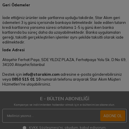
Geri Ödemeler
İade ettiğiniz ürünler iade şartlarına uyduğu takdirde, Star Akım geri
ödemeleri 3 iş günü içerisinde bankaya iletmektedir. İade edilen tutarın
kredi kartlarına yansıma süresi ortalama 1-5 iş günü iken banka
kartlarında bu süreç daha da uzayabilmektedir. Banka uygulamaları
gereği, taksitli gerçekleştirilen işlemler aynı şekilde taksitli olarak iade
edilmektedir.
İade Adresi
Ataşehir Ferhat Paşa, SDE YILDIZ PLAZA, Ferhatpaşa Yolu Sk. D:No 69,
34100 Ataşehir/İstanbul
Destek için
info@starakim.com
adresine e-posta gönderebilirsiniz
veya
0850 515 01 10
numaralı telefonu arayarak Star Akım Müşteri
Hizmetleri'ne ulaşabilirsiniz.
E - BÜLTEN ABONELİĞİ
Kampanya ve indirimlerden haberdar olmak için e-bültenimize abone olun.
ABONE OL
KVKK Sözleşmesi'ni
, okudum, kabul ediyorum.