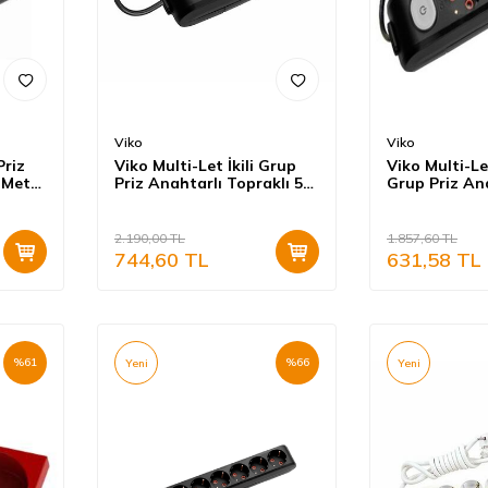
Viko
Viko
Priz
Viko Multi-Let İkili Grup
Viko Multi-Le
 Metre
Priz Anahtarlı Topraklı 5
Grup Priz An
137502
Metre Siyah (Çocuk
Topraklı 2 M
Korumalı) 90137205
(Çocuk Korum
2.190,00
TL
1.857,60
TL
744,60
TL
631,58
TL
%
61
%
66
Yeni
Yeni