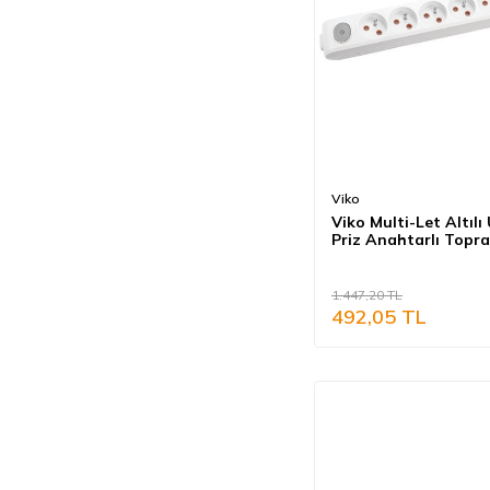
Viko
Viko Multi-Let Altılı
Priz Anahtarlı Topra
Beyaz (Çocuk Koruma
90119600
1.447,20
TL
492,05
TL