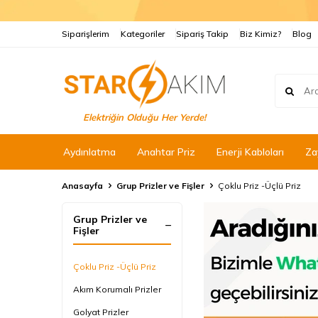
Siparişlerim
Kategoriler
Sipariş Takip
Biz Kimiz?
Blog
Elektriğin Olduğu Her Yerde!
Aydınlatma
Anahtar Priz
Enerji Kabloları
Za
Anasayfa
Grup Prizler ve Fişler
Çoklu Priz -Üçlü Priz
Grup Prizler ve
Fişler
Çoklu Priz -Üçlü Priz
Akım Korumalı Prizler
Golyat Prizler