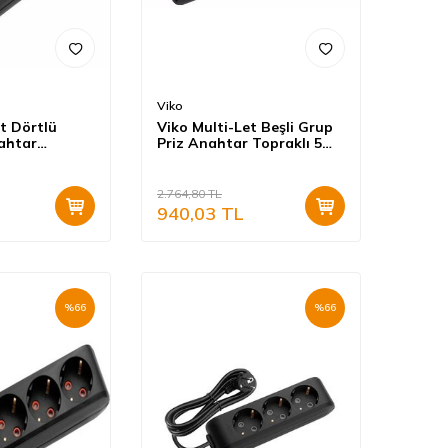
Viko
t Dörtlü
Viko Multi-Let Beşli Grup
ahtar
Priz Anahtar Topraklı 5
etre Siyah
Metre Siyah (Çocuk
alı) 90137405
Korumalı) 90137505
2.764,80
TL
940,03
TL
%
66
%
66