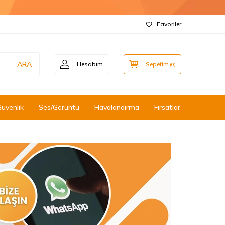
Favoriler
ARA
Hesabım
Sepetim
(
0
)
Güvenlik
Ses/Görüntü
Havalandırma
Fırsatlar