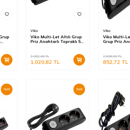
Viko
Viko
 Grup
Viko Multi-Let Altılı Grup
Viko Multi-Le
e
Priz Anahtarlı Topraklı 5
Grup Priz An
lı)
Metre Siyah (Çocuk
Topraklı 5 M
Korumalı) 90137605
(Çocuk Korum
3.002,40
TL
2.508,00
TL
1.020,82
TL
852,72
TL
%
66
%
66