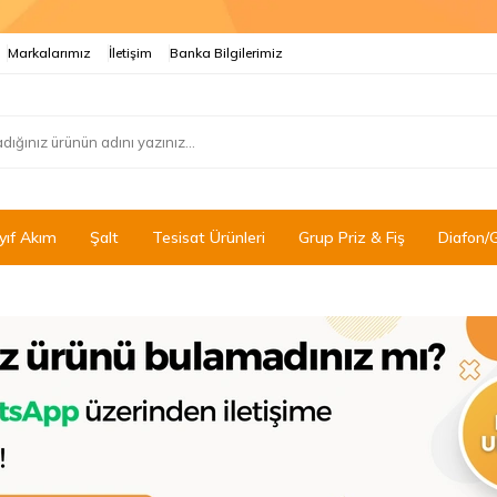
Markalarımız
İletişim
Banka Bilgilerimiz
yıf Akım
Şalt
Tesisat Ürünleri
Grup Priz & Fiş
Diafon/