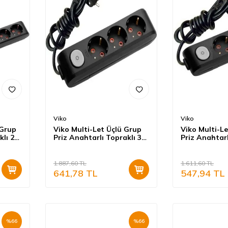
Viko
Viko
 Grup
Viko Multi-Let Üçlü Grup
Viko Multi-L
klı 2
Priz Anahtarlı Topraklı 3
Priz Anahtarl
Metre Siyah (Çocuk
Metre Siyah 
Korumalı) 90137303
Korumalı) 90
1.887,60
TL
1.611,60
TL
641,78
TL
547,94
TL
%
66
%
66