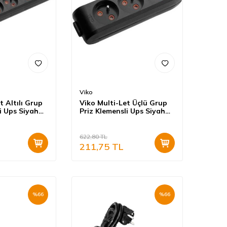
Viko
t Altılı Grup
Viko Multi-Let Üçlü Grup
i Ups Siyah
Priz Klemensli Ups Siyah
alı) 90130600
(Çocuk Korumalı) 90130300
622,80
TL
211,75
TL
%
66
%
66