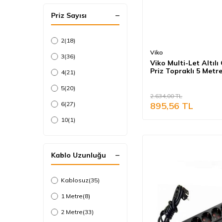
Priz Sayısı
2
(18)
Viko
3
(36)
Viko Multi-Let Altılı
Priz Topraklı 5 Metr
4
(21)
Siyah (Çocuk Koruma
90133605
5
(20)
2.634,00
TL
895,56
TL
6
(27)
10
(1)
Kablo Uzunluğu
Kablosuz
(35)
1 Metre
(8)
2 Metre
(33)