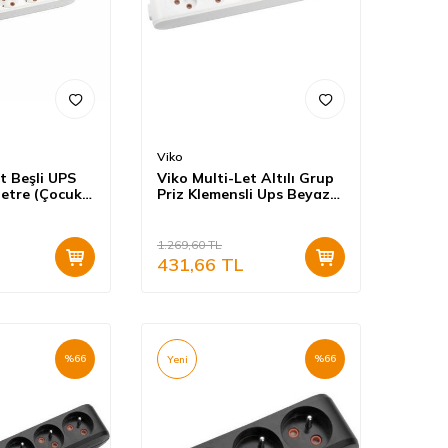
Viko
t Beşli UPS
Viko Multi-Let Altılı Grup
Metre (Çocuk
Priz Klemensli Ups Beyaz
110502
(Çocuk Korumalı) 90110600
1.269,60
TL
431,66
TL
%
66
%
66
Yeni