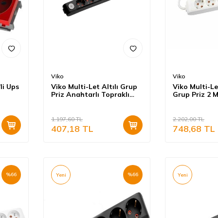
Viko
Viko
li Ups
Viko Multi-Let Altılı Grup
Viko Multi-Le
Priz Anahtarlı Topraklı
Grup Priz 2 
Klemensli Siyah (Çocuk
Korumalı) 90
Korumalı) 90137600
1.197,60
TL
2.202,00
TL
407,18
TL
748,68
TL
%
66
%
66
Yeni
Yeni