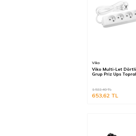
Viko
Viko Multi-Let Dörtl
Grup Priz Ups Toprak
Metre (Çocuk Koruma
90110402
1.922,40
TL
653,62
TL