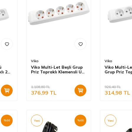
Viko
Viko
ü
Viko Multi-Let Beşli Grup
Viko Multi-Le
lı 2
Priz Topraklı Klemensli Ups
Grup Priz Top
lı)
Beyaz (Çocuk Korumalı)
Klemensli Up
90110500
(Çocuk Korum
1.108,80
TL
926,40
TL
376,99
TL
314,98
TL
%
66
%
66
Yeni
Yeni