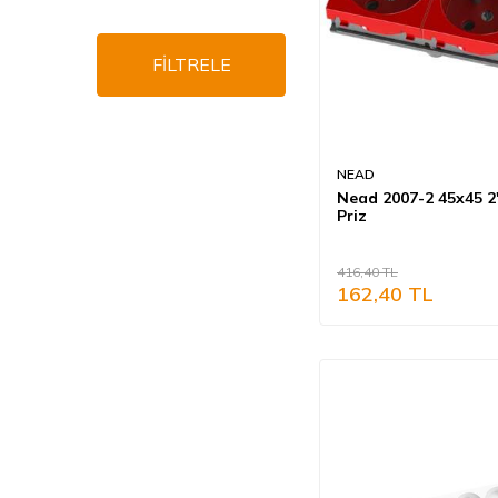
FİLTRELE
NEAD
Nead 2007-2 45x45 2'
Priz
416,40
TL
162,40
TL