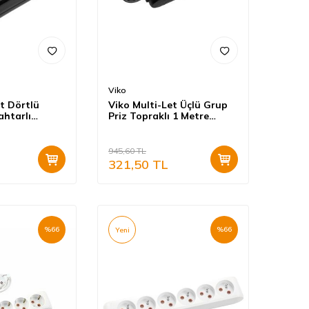
Viko
t Dörtlü
Viko Multi-Let Üçlü Grup
ahtarlı
Priz Topraklı 1 Metre
etre Siyah
Siyah (Çocuk Korumalı)
alı) 90137402
90133301
945,60
TL
321,50
TL
%
66
%
66
Yeni