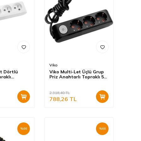
Viko
t Dörtlü
Viko Multi-Let Üçlü Grup
raklı
Priz Anahtarlı Topraklı 5
s Beyaz
Metre Siyah (Çocuk
alı) 90110400
Korumalı) 90137305
2.318,40
TL
788,26
TL
%
66
%
66