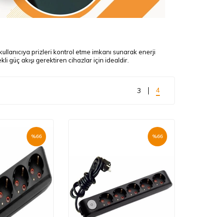
 kullanıcıya prizleri kontrol etme imkanı sunarak enerji
i güç akışı gerektiren cihazlar için idealdir.
4
3
%
66
%
66