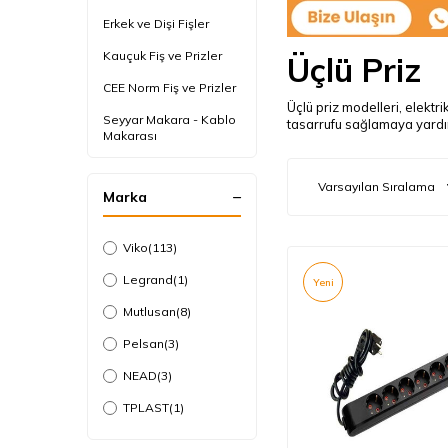
Erkek ve Dişi Fişler
Kauçuk Fiş ve Prizler
Üçlü Priz
CEE Norm Fiş ve Prizler
Üçlü priz modelleri, elektri
Seyyar Makara - Kablo
tasarrufu sağlamaya yardımc
Makarası
USB'li Priz
Marka
Viko
(113)
Legrand
(1)
Yeni
Mutlusan
(8)
Pelsan
(3)
NEAD
(3)
TPLAST
(1)