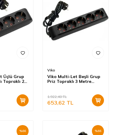
Viko
et Üçlü Grup
Viko Multi-Let Beşli Grup
ı Topraklı 2
Priz Topraklı 3 Metre
(Çocuk
Siyah (Çocuk Korumalı)
137302
90133503
1.922,40
TL
653,62
TL
%
66
%
66