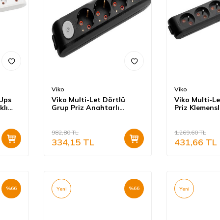
Viko
Viko
 Ups
Viko Multi-Let Dörtlü
Viko Multi-Le
klı
Grup Priz Anahtarlı
Priz Klemensl
lı)
Topraklı Klemensli Siyah
(Çocuk Korum
(Çocuk Korumalı) 90137400
982,80
TL
1.269,60
TL
334,15
TL
431,66
TL
%
66
%
66
Yeni
Yeni