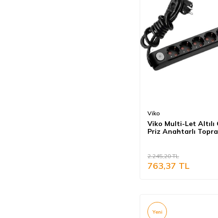
Viko
Viko Multi-Let Altılı
Priz Anahtarlı Topra
Metre Siyah (Çocuk
Korumalı) 90137602
2.245,20
TL
763,37
TL
Yeni