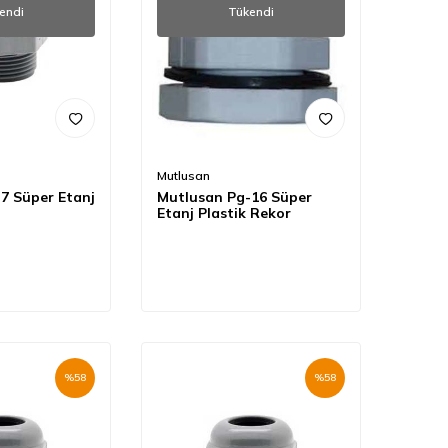
endi
Tükendi
Mutlusan
7 Süper Etanj
Mutlusan Pg-16 Süper
Etanj Plastik Rekor
%
58
%
58