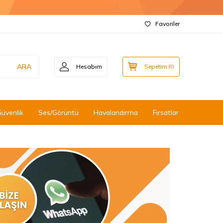
Favoriler
ARA
Hesabım
Sepetim
(
0
)
Güvenlik
Ses/Görüntü
Havalandırma
Fırsatlar