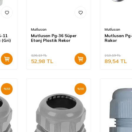
Mutlusan
Mutlusan
G-11
Mutlusan Pg-36 Süper
Mutlusan Pg-
 (Gri)
Etanj Plastik Rekor
Rakor
126,13
TL
213,19
TL
52,98
TL
89,54
TL
%
58
%
58