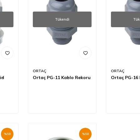
Tükendi
Tük
ORTAÇ
ORTAÇ
id
Ortaç PG-11 Kablo Rekoru
Ortaç PG-16 
%
58
%
58