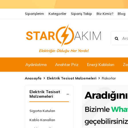
Siparişlerim
Kategoriler
Sipariş Takip
Biz Kimiz?
Blog
Elektriğin Olduğu Her Yerde!
Aydınlatma
Anahtar Priz
Enerji Kabloları
Za
Anasayfa
Elektrik Tesisat Malzemeleri
Rakorlar
Elektrik Tesisat
Malzemeleri
Sigorta Kutuları
Kablo Kanalları