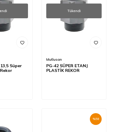
endi
Tükendi
Mutlusan
13,5 Süper
PG-42 SÜPER ETANJ
 Rekor
PLASTİK REKOR
%
58