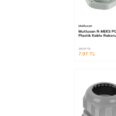
Çeşitli Elektrik Tesisat
Malzemeleri
Mutlusan
Mutlusan R-MEKS P
Plastik Kablo Rakoru
18,97
TL
7,97
TL