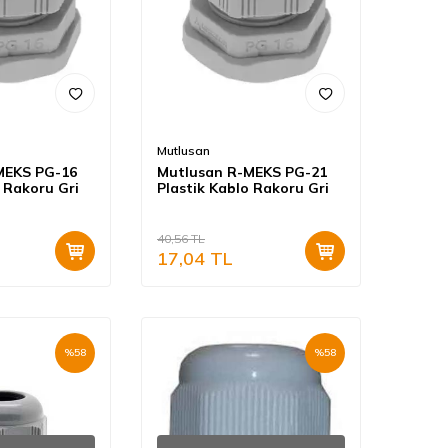
Mutlusan
MEKS PG-16
Mutlusan R-MEKS PG-21
o Rakoru Gri
Plastik Kablo Rakoru Gri
40,56
TL
17,04
TL
%
58
%
58