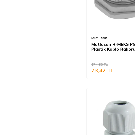
Mutlusan
Mutlusan R-MEKS P
Plastik Kablo Rakoru
174,80
TL
73,42
TL