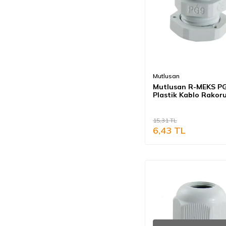
Mutlusan
Mutlusan R-MEKS P
Plastik Kablo Rakoru
15,31
TL
6,43
TL