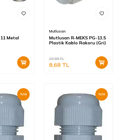
Mutlusan
11 Metal
Mutlusan R-MEKS PG-13,5
Plastik Kablo Rakoru (Gri)
20,68
TL
8,68
TL
%
58
%
58