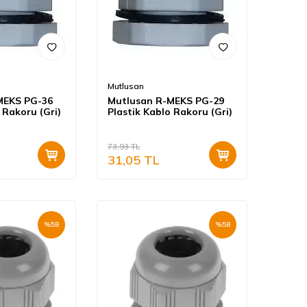
Mutlusan
MEKS PG-36
Mutlusan R-MEKS PG-29
 Rakoru (Gri)
Plastik Kablo Rakoru (Gri)
73,93
TL
31,05
TL
%
58
%
58