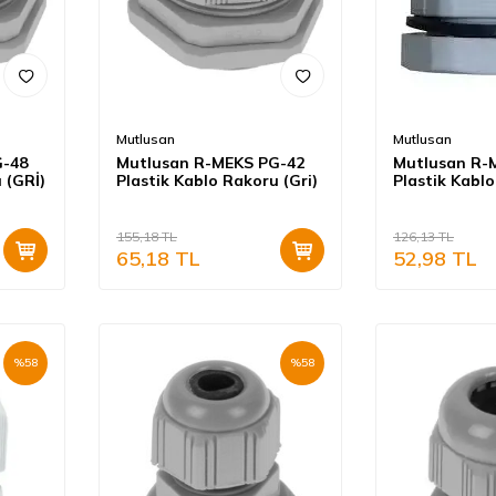
Mutlusan
Mutlusan
G-48
Mutlusan R-MEKS PG-42
Mutlusan R-
 (GRİ)
Plastik Kablo Rakoru (Gri)
Plastik Kablo
155,18
TL
126,13
TL
65,18
TL
52,98
TL
%
58
%
58