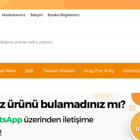
Markalarımız
İletişim
Banka Bilgilerimiz
yıf Akım
Şalt
Tesisat Ürünleri
Grup Priz & Fiş
Diafon/