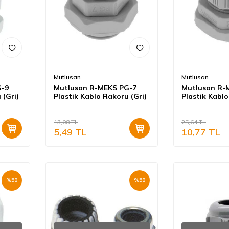
Mutlusan
Mutlusan
G-9
Mutlusan R-MEKS PG-7
Mutlusan R-
 (Gri)
Plastik Kablo Rakoru (Gri)
Plastik Kabl
13,08
TL
25,64
TL
5,49
TL
10,77
TL
%
58
%
58