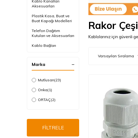
Kablo Kanalları
Aksesuarları
Plastik Kasa, Buat ve
Buat Kapağı Modelleri
Rakor Çeşi
Telefon Dağıtım
Kutuları ve Aksesuarları
Kablolarınız için güvenli g
Kablo Bağları
Kroşeler
Marka
Pano ve Otomasyon
Grubu
Dübeller ve Vidalar
Mutlusan
(23)
Sustalar
Onka
(1)
El Aletleri
ORTAÇ
(2)
Dirsek ve Muf
Rakorlar
FİLTRELE
Bantlar