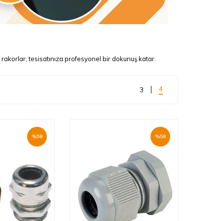
 rakorlar, tesisatınıza profesyonel bir dokunuş katar.
4
3
%
58
%
58