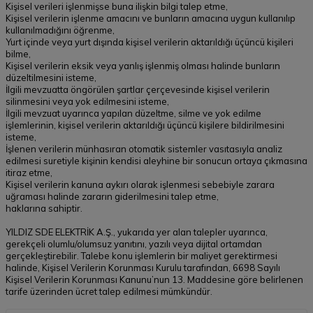
Kişisel verileri işlenmişse buna ilişkin bilgi talep etme,
Kişisel verilerin işlenme amacını ve bunların amacına uygun kullanılıp
kullanılmadığını öğrenme,
Yurt içinde veya yurt dışında kişisel verilerin aktarıldığı üçüncü kişileri
bilme,
Kişisel verilerin eksik veya yanlış işlenmiş olması halinde bunların
düzeltilmesini isteme,
İlgili mevzuatta öngörülen şartlar çerçevesinde kişisel verilerin
silinmesini veya yok edilmesini isteme,
İlgili mevzuat uyarınca yapılan düzeltme, silme ve yok edilme
işlemlerinin, kişisel verilerin aktarıldığı üçüncü kişilere bildirilmesini
isteme,
İşlenen verilerin münhasıran otomatik sistemler vasıtasıyla analiz
edilmesi suretiyle kişinin kendisi aleyhine bir sonucun ortaya çıkmasına
itiraz etme,
Kişisel verilerin kanuna aykırı olarak işlenmesi sebebiyle zarara
uğraması halinde zararın giderilmesini talep etme,
haklarına sahiptir.
YILDIZ SDE ELEKTRİK A.Ş., yukarıda yer alan talepler uyarınca,
gerekçeli olumlu/olumsuz yanıtını, yazılı veya dijital ortamdan
gerçekleştirebilir. Talebe konu işlemlerin bir maliyet gerektirmesi
halinde, Kişisel Verilerin Korunması Kurulu tarafından, 6698 Sayılı
Kişisel Verilerin Korunması Kanunu’nun 13. Maddesine göre belirlenen
tarife üzerinden ücret talep edilmesi mümkündür.