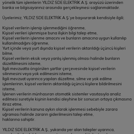
yönelik tüm işlemlerin YILDIZ SDE ELEKTRİK A.Ş. arayüzü üzerinden
banka ve bilgisayarınız arasında gerçekleşmesi sağlanmaktadır.
Üyelerimiz, YILDIZ SDE ELEKTRİK A.Ş.’ye başvurarak kendisiyle ilgili;
Kişisel verilerin işlenip işlenmediğini öğrenme,
Kişisel verileri işlenmişse buna ilişkin bilgi talep etme,
Kişisel verilerin işlenme amacını ve bunların amacına uygun kullanılıp
kullanılmadığını öğrenme,
Yurt içinde veya yurt dışında kişisel verilerin aktarıldığı üçüncü kişileri
bilme,
Kişisel verilerin eksik veya yanlış işlenmiş olması halinde bunların
düzeltilmesini isteme,
İlgili mevzuatta öngörülen şartlar çerçevesinde kişisel verilerin
silinmesini veya yok edilmesini isteme,
İlgili mevzuat uyarınca yapılan düzeltme, silme ve yok edilme
işlemlerinin, kişisel verilerin aktarıldığı üçüncü kişilere bildirilmesini
isteme,
İşlenen verilerin münhasıran otomatik sistemler vasıtasıyla analiz
edilmesi suretiyle kişinin kendisi aleyhine bir sonucun ortaya çıkmasına
itiraz etme,
Kişisel verilerin kanuna aykırı olarak işlenmesi sebebiyle zarara
uğraması halinde zararın giderilmesini talep etme,
haklarına sahiptir.
YILDIZ SDE ELEKTRİK A.Ş., yukarıda yer alan talepler uyarınca,