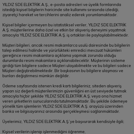
YILDIZ SDE ELEKTRİK A.Ş., e-posta adresleri ve üyelik formlarında
istediği kişisel bilgilerin haricinde site kullanımı sırasında izlediği,
ziyaretçi hareket ve tercihlerini analiz ederek yorumlamaktadır.
Kişisel bilgiler içermeyen bu istatistiksel veriler, YILDIZ SDE ELEKTRİK
A.Ş. müşterilerine daha özel ve etkin bir alışveriş deneyimi yaşatmak
amacıyla YILDIZ SDE ELEKTRİK A.Ş. iş ortakları ile paylaşılabilmektedir.
Müşteri bilgileri, ancak resmi makamlarca usulü dairesinde bu bilgilerin
talep edilmesi halinde ve yürürlükteki emredici mevzuat hükümleri
gereğince resmi makamlara açıklama yapmak zorunda olduğu
durumlarda resmi makamlara açıklanabilecektir. Müşterinin sisteme
girdiği tüm bilgilere sadece Müşteri ulaşabilmekte ve bu bilgileri sadece
Müşteri değiştirebilmektedir. Bir başkasının bu bilgilere ulaşması ve
bunları değiştirmesi mümkün değildir.
Ödeme sayfasında istenen kredi kartı bilgileriniz, siteden alışveriş
yapan siz değerli müşterilerimizin güvenliğini en üst seviyede tutmak
amacıyla hiçbir şekilde YILDIZ SDE ELEKTRİK A.Ş. veya ona hizmet
veren şirketlerin sunucularında tutulmamaktadır. Bu şekilde ödemeye
yönelik tüm işlemlerin YILDIZ SDE ELEKTRİK A.Ş. arayüzü üzerinden
banka ve bilgisayarınız arasında gerçekleşmesi sağlanmaktadır.
Üyelerimiz, YILDIZ SDE ELEKTRİK A.Ş.’ye başvurarak kendisiyle ilgili;
Kişisel verilerin işlenip işlenmediğini öğrenme,