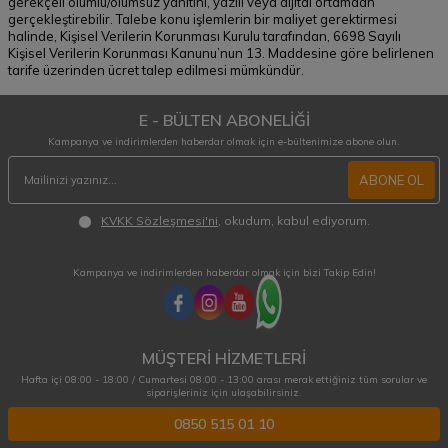
gerekçeli olumlu/olumsuz yanıtını, yazılı veya dijital ortamdan
gerçekleştirebilir. Talebe konu işlemlerin bir maliyet gerektirmesi
halinde, Kişisel Verilerin Korunması Kurulu tarafından, 6698 Sayılı
Kişisel Verilerin Korunması Kanunu’nun 13. Maddesine göre belirlenen
tarife üzerinden ücret talep edilmesi mümkündür.
E - BÜLTEN ABONELİĞİ
Kampanya ve indirimlerden haberdar olmak için e-bültenimize abone olun.
ABONE OL
KVKK Sözleşmesi'ni
, okudum, kabul ediyorum.
Kampanya ve indirimlerden haberdar olmak için bizi Takip Edin!
MÜŞTERİ HİZMETLERİ
Hafta içi 08:00 - 18:00 / Cumartesi 08:00 - 13:00 arası merak ettiğiniz tüm sorular ve
siparişleriniz için ulaşabilirsiniz.
0850 515 01 10