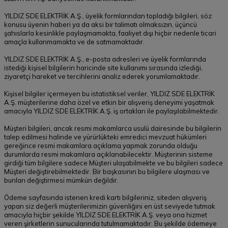
YILDIZ SDE ELEKTRİK A.Ş., üyelik formlarından topladığı bilgileri, söz
konusu üyenin haberi ya da aksi bir talimatı olmaksızın, üçüncü
şahıslarla kesinlikle paylaşmamakta, faaliyet dışı hiçbir nedenle ticari
amaçla kullanmamakta ve de satmamaktadır.
YILDIZ SDE ELEKTRİK A.Ş., e-posta adresleri ve üyelik formlarında
istediği kişisel bilgilerin haricinde site kullanımı sırasında izlediği,
ziyaretçi hareket ve tercihlerini analiz ederek yorumlamaktadır.
Kişisel bilgiler içermeyen bu istatistiksel veriler, YILDIZ SDE ELEKTRİK
A.Ş. müşterilerine daha özel ve etkin bir alışveriş deneyimi yaşatmak
amacıyla YILDIZ SDE ELEKTRİK A.Ş. iş ortakları ile paylaşılabilmektedir.
Müşteri bilgileri, ancak resmi makamlarca usulü dairesinde bu bilgilerin
talep edilmesi halinde ve yürürlükteki emredici mevzuat hükümleri
gereğince resmi makamlara açıklama yapmak zorunda olduğu
durumlarda resmi makamlara açıklanabilecektir. Müşterinin sisteme
girdiği tüm bilgilere sadece Müşteri ulaşabilmekte ve bu bilgileri sadece
Müşteri değiştirebilmektedir. Bir başkasının bu bilgilere ulaşması ve
bunları değiştirmesi mümkün değildir.
Ödeme sayfasında istenen kredi kartı bilgileriniz, siteden alışveriş
yapan siz değerli müşterilerimizin güvenliğini en üst seviyede tutmak
amacıyla hiçbir şekilde YILDIZ SDE ELEKTRİK A.Ş. veya ona hizmet
veren şirketlerin sunucularında tutulmamaktadır. Bu şekilde ödemeye