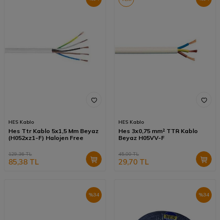
HES Kablo
HES Kablo
Hes Ttr Kablo 5x1,5 Mm Beyaz
Hes 3x0,75 mm² TTR Kablo
(H052xz1-F) Halojen Free
Beyaz H05VV-F
129,36
TL
45,00
TL
85,38
TL
29,70
TL
%
34
%
34