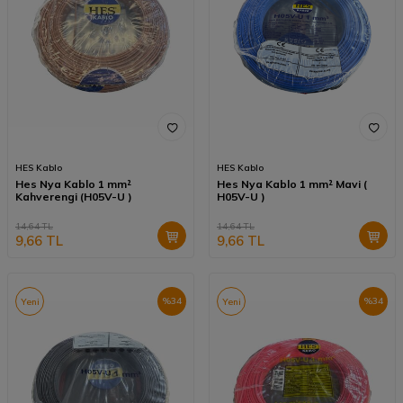
HES Kablo
HES Kablo
Hes Nya Kablo 1 mm²
Hes Nya Kablo 1 mm² Mavi (
Kahverengi (H05V-U )
H05V-U )
14,64
TL
14,64
TL
9,66
TL
9,66
TL
%
34
%
34
Yeni
Yeni