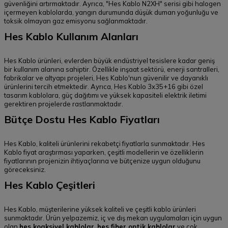
güvenliğini artırmaktadır. Ayrıca, "Hes Kablo N2XH" serisi gibi halogen
içermeyen kablolarda, yangın durumunda düşük duman yoğunluğu ve
toksik olmayan gaz emisyonu sağlanmaktadır.
Hes Kablo Kullanım Alanları
Hes Kablo ürünleri, evlerden büyük endüstriyel tesislere kadar geniş
bir kullanım alanına sahiptir. Özellikle inşaat sektörü, enerji santralleri,
fabrikalar ve altyapı projeleri, Hes Kablo'nun güvenilir ve dayanıklı
ürünlerini tercih etmektedir. Ayrıca, Hes Kablo 3x35+16 gibi özel
tasarım kablolara, güç dağıtımı ve yüksek kapasiteli elektrik iletimi
gerektiren projelerde rastlanmaktadır.
Bütçe Dostu Hes Kablo Fiyatları
Hes Kablo, kaliteli ürünlerini rekabetçi fiyatlarla sunmaktadır. Hes
Kablo fiyat araştırması yaparken, çeşitli modellerin ve özelliklerin
fiyatlarının projenizin ihtiyaçlarına ve bütçenize uygun olduğunu
göreceksiniz.
Hes Kablo Çeşitleri
Hes Kablo, müşterilerine yüksek kaliteli ve çeşitli kablo ürünleri
sunmaktadır. Ürün yelpazemiz, iç ve dış mekan uygulamaları için uygun
olan
hes koaksiyel kablolar
,
hes fiber optik kablolar
ve çok