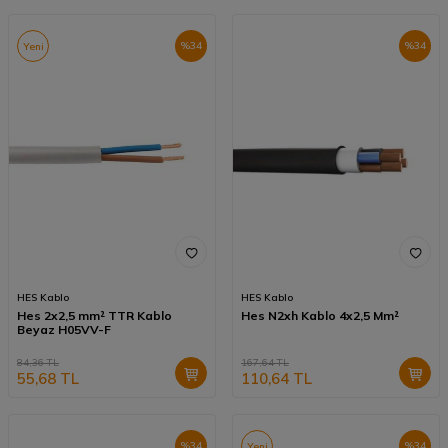
%
34
%
34
Yeni
HES Kablo
HES Kablo
Hes 2x2,5 mm² TTR Kablo
Hes N2xh Kablo 4x2,5 Mm²
Beyaz H05VV-F
84,36
TL
167,64
TL
55,68
TL
110,64
TL
%
34
%
34
Yeni