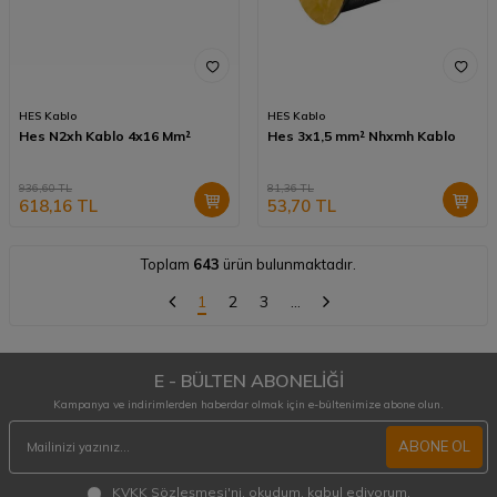
HES Kablo
HES Kablo
Hes N2xh Kablo 4x16 Mm²
Hes 3x1,5 mm² Nhxmh Kablo
936,60
TL
81,36
TL
618,16
TL
53,70
TL
Toplam
643
ürün bulunmaktadır.
1
2
3
…
E - BÜLTEN ABONELİĞİ
Kampanya ve indirimlerden haberdar olmak için e-bültenimize abone olun.
ABONE OL
KVKK Sözleşmesi'ni
, okudum, kabul ediyorum.