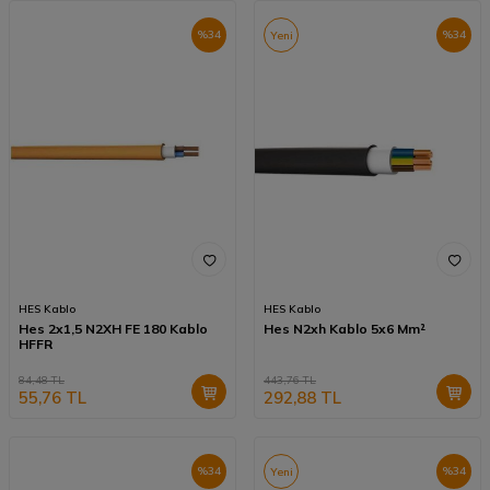
%
34
%
34
Yeni
HES Kablo
HES Kablo
Hes 2x1,5 N2XH FE 180 Kablo
Hes N2xh Kablo 5x6 Mm²
HFFR
84,48
TL
443,76
TL
55,76
TL
292,88
TL
%
34
%
34
Yeni