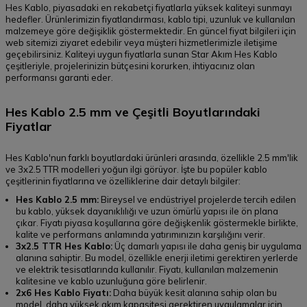
Hes Kablo, piyasadaki en rekabetçi fiyatlarla yüksek kaliteyi sunmayı
hedefler. Ürünlerimizin fiyatlandırması, kablo tipi, uzunluk ve kullanılan
malzemeye göre değişiklik göstermektedir. En güncel fiyat bilgileri için
web sitemizi ziyaret edebilir veya müşteri hizmetlerimizle iletişime
geçebilirsiniz. Kaliteyi uygun fiyatlarla sunan Star Akım Hes Kablo
çeşitleriyle, projelerinizin bütçesini korurken, ihtiyacınız olan
performansı garanti eder.
Hes Kablo 2.5 mm ve Çeşitli Boyutlarındaki
Fiyatlar
Hes Kablo'nun farklı boyutlardaki ürünleri arasında, özellikle 2.5 mm'lik
ve 3x2.5 TTR modelleri yoğun ilgi görüyor. İşte bu popüler kablo
çeşitlerinin fiyatlarına ve özelliklerine dair detaylı bilgiler:
Hes Kablo 2.5 mm:
Bireysel ve endüstriyel projelerde tercih edilen
bu kablo, yüksek dayanıklılığı ve uzun ömürlü yapısı ile ön plana
çıkar. Fiyatı piyasa koşullarına göre değişkenlik göstermekle birlikte,
kalite ve performans anlamında yatırımınızın karşılığını verir.
3x2.5 TTR Hes Kablo:
Üç damarlı yapısı ile daha geniş bir uygulama
alanına sahiptir. Bu model, özellikle enerji iletimi gerektiren yerlerde
ve elektrik tesisatlarında kullanılır. Fiyatı, kullanılan malzemenin
kalitesine ve kablo uzunluğuna göre belirlenir.
2x6 Hes Kablo Fiyatı:
Daha büyük kesit alanına sahip olan bu
model, daha yüksek akım kapasitesi gerektiren uygulamalar için