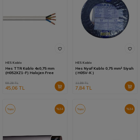
HES Kablo
HES Kablo
Hes TTR Kablo 4x0,75 mm
Hes Nyaf Kablo 0,75 mm² Siyah
(H052XZ1-F) Halojen Free
( H05V-K )
68,28
TL
11,88
TL
45,06
TL
7,84
TL
%
34
%
34
Yeni
Yeni