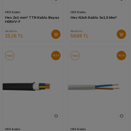
HES Kablo
HES Kablo
Hes 2x1 mm² TTR Kablo Beyaz
Hes N2xh Kablo 3x1,5 Mm²
H05VV-F
38,28
TL
88,92
TL
25,26
TL
58,69
TL
%
34
%
34
Yeni
Yeni
HES Kablo
HES Kablo