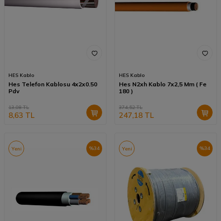
HES Kablo
HES Kablo
Hes Telefon Kablosu 4x2x0.50
Hes N2xh Kablo 7x2,5 Mm ( Fe
Pdv
180 )
13,08
TL
374,52
TL
8,63
TL
247,18
TL
%
34
%
34
Yeni
Yeni