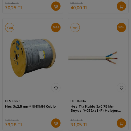
106,44
TL
60,60
TL
70,25
TL
40,00
TL
%
34
%
34
Yeni
Yeni
HES Kablo
HES Kablo
Hes 3x2,5 mm² NHXMH Kablo
Hes Ttr Kablo 3x0,75 Mm
Beyaz (H052xz1-F) Halojen
Free
120,12
TL
47,04
TL
79,28
TL
31,05
TL