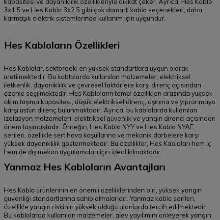
kapasitesi ve dayanıklılık özellikleriyle dikkat çeker. Ayrıca, Hes Kablo
3x1.5 ve Hes Kablo 3x2.5 gibi çok damarlı kablo seçenekleri, daha
karmaşık elektrik sistemlerinde kullanım için uygundur.
Hes Kabloların Özellikleri
Hes Kablolar, sektördeki en yüksek standartlara uygun olarak
üretilmektedir. Bu kablolarda kullanılan malzemeler, elektriksel
iletkenlik, dayanıklılık ve çevresel faktörlere karşı direnç açısından
özenle seçilmektedir. Hes Kabloların temel özellikleri arasında yüksek
akım taşıma kapasitesi, düşük elektriksel direnç, aşınma ve yıpranmaya
karşı üstün direnç bulunmaktadır. Ayrıca, bu kablolarda kullanılan
izolasyon malzemeleri, elektriksel güvenlik ve yangın direnci açısından
önem taşımaktadır. Örneğin, Hes Kablo NYY ve Hes Kablo NYAF
serileri, özellikle sert hava koşullarına ve mekanik darbelere karşı
yüksek dayanıklılık göstermektedir. Bu özellikler, Hes Kabloları hem iç
hem de dış mekan uygulamaları için ideal kılmaktadır.
Yanmaz Hes Kabloların Avantajları
Hes Kablo ürünlerinin en önemli özelliklerinden biri, yüksek yangın
güvenliği standartlarına sahip olmalarıdır. Yanmaz kablo serileri,
özellikle yangın riskinin yüksek olduğu alanlarda tercih edilmektedir.
Bu kablolarda kullanılan malzemeler, alev yayılımını önleyerek yangın