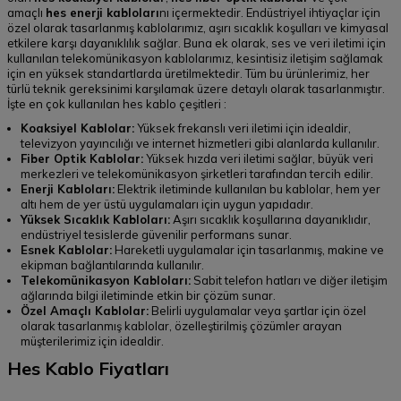
amaçlı
hes enerji kabloları
nı içermektedir. Endüstriyel ihtiyaçlar için
özel olarak tasarlanmış kablolarımız, aşırı sıcaklık koşulları ve kimyasal
etkilere karşı dayanıklılık sağlar. Buna ek olarak, ses ve veri iletimi için
kullanılan telekomünikasyon kablolarımız, kesintisiz iletişim sağlamak
için en yüksek standartlarda üretilmektedir. Tüm bu ürünlerimiz, her
türlü teknik gereksinimi karşılamak üzere detaylı olarak tasarlanmıştır.
İşte en çok kullanılan hes kablo çeşitleri :
Koaksiyel Kablolar:
Yüksek frekanslı veri iletimi için idealdir,
televizyon yayıncılığı ve internet hizmetleri gibi alanlarda kullanılır.
Fiber Optik Kablolar:
Yüksek hızda veri iletimi sağlar, büyük veri
merkezleri ve telekomünikasyon şirketleri tarafından tercih edilir.
Enerji Kabloları:
Elektrik iletiminde kullanılan bu kablolar, hem yer
altı hem de yer üstü uygulamaları için uygun yapıdadır.
Yüksek Sıcaklık Kabloları:
Aşırı sıcaklık koşullarına dayanıklıdır,
endüstriyel tesislerde güvenilir performans sunar.
Esnek Kablolar:
Hareketli uygulamalar için tasarlanmış, makine ve
ekipman bağlantılarında kullanılır.
Telekomünikasyon Kabloları:
Sabit telefon hatları ve diğer iletişim
ağlarında bilgi iletiminde etkin bir çözüm sunar.
Özel Amaçlı Kablolar:
Belirli uygulamalar veya şartlar için özel
olarak tasarlanmış kablolar, özelleştirilmiş çözümler arayan
müşterilerimiz için idealdir.
Hes Kablo Fiyatları