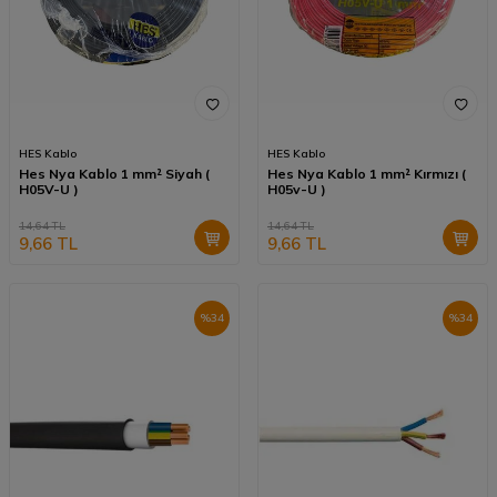
HES Kablo
HES Kablo
Hes Nya Kablo 1 mm² Siyah (
Hes Nya Kablo 1 mm² Kırmızı (
H05V-U )
H05v-U )
14,64
TL
14,64
TL
9,66
TL
9,66
TL
%
34
%
34
Kampanya