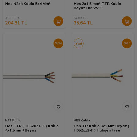
Hes N2xh Kablo 5x4 Mm²
Hes 2x1,5 mm² TTR Kablo
Beyaz H05VV-F
310,32
TL
54,00
TL
204,81
TL
35,64
TL
%
34
%
34
Yeni
HES Kablo
HES Kablo
Hes TTR ( H052XZ1-F ) Kablo
Hes Ttr Kablo 3x1 Mm Beyaz (
4x1,5 mm² Beyaz
H052xz1-F ) Halojen Free