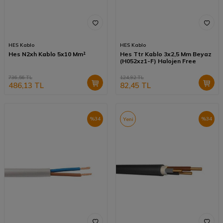
Bilgilendirme
HES Kablo
HES Kablo
Hes N2xh Kablo 5x10 Mm²
Hes Ttr Kablo 3x2,5 Mm Beyaz
(H052xz1-F) Halojen Free
736,56
TL
124,92
TL
486,13
TL
82,45
TL
%
34
%
34
Yeni