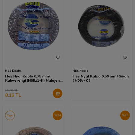
HES Kablo
HES Kablo
Hes Nyaf Kablo 0,75 mm²
Hes Nyaf Kablo 0,50 mm² Siyah
Kahverengi (H05z1-K) Halojen
( H05v-K )
Free
12,36
TL
8,16
TL
%
34
%
34
Yeni