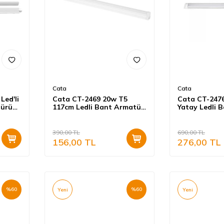
Cata
Cata
Led'li
Cata CT-2469 20w T5
Cata CT-247
türü
117cm Ledli Bant Armatür
Yatay Ledli 
Eklenebilir Anahtarlı
Beyaz Işık
Beyaz Işık
390,00
TL
690,00
TL
156,00
TL
276,00
TL
%
60
%
60
Yeni
Yeni