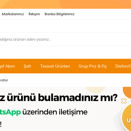
Markalarımız
İletişim
Banka Bilgilerimiz
yıf Akım
Şalt
Tesisat Ürünleri
Grup Priz & Fiş
Diafon/
matür