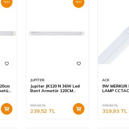
%
60
%
57
JUPİTER
ACK
120cm
Jupiter JK120 N 36W Led
9W MERKUR 
matür
Bant Armatür 120CM
LAMP CCTAC
4000K Sıcak Beyaz
AN10-00990 
Armatür 6500
54,3 cm
557,02
TL
799,82
TL
239,52
TL
319,93
TL