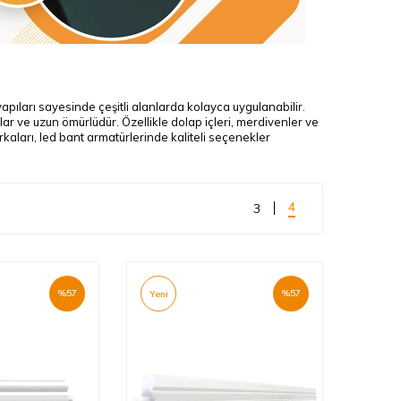
pıları sayesinde çeşitli alanlarda kolayca uygulanabilir.
lar ve uzun ömürlüdür. Özellikle dolap içleri, merdivenler ve
kaları, led bant armatürlerinde kaliteli seçenekler
4
3
%
57
%
57
Yeni