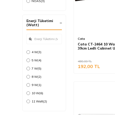
Aplikler
NOAS
(3)
Ledwell
(1)
ZMR
(2)
Enerji Tüketimi
(Watt)
Cata
Cata CT-2464 10 Wa
39cm Ledli Cabinet 
4 W
(3)
Şarjlı Sensörlü Arma
Günışığı Siyah Kasa
5 W
(4)
480,00
TL
192,00
TL
7 W
(5)
8 W
(2)
9 W
(1)
10 W
(6)
11 Watt
(2)
12 W
(1)