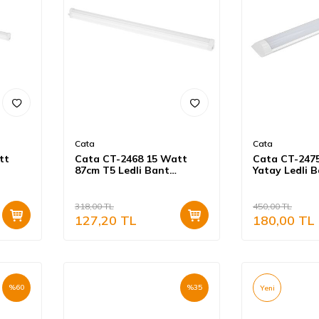
Cata
Cata
tt
Cata CT-2468 15 Watt
Cata CT-247
87cm T5 Ledli Bant
Yatay Ledli 
 Beyaz
Armatür Beyaz Işık
Günışığı
Eklenebilir Anahtarlı
318,00
TL
450,00
TL
127,20
TL
180,00
TL
%
60
%
35
Yeni