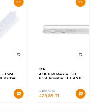
%
60
%
60
ACK
LED WALL
ACK 18W Merkur LED
K Merkür
Bant Armatür CCT AN10-
9W LED Bant
01890
K Beyaz Işık
1.199,73
TL
479,89
TL