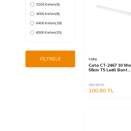
3200 Kelvin
(9)
4000 Kelvin
(8)
6400 Kelvin
(18)
6500 Kelvin
(25)
FİLTRELE
Cata
Cata CT-2467 10 Wa
58cm T5 Ledli Bant
Eklenebilir Armatür
Işık
252,00
TL
100,80
TL