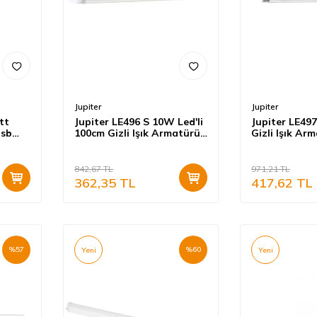
Jupiter
Jupiter
tt
Jupiter LE496 S 10W Led'li
Jupiter LE49
Usb
100cm Gizli Işık Armatürü
Gizli Işık Ar
tür
3000K Günışığı
Günışığı Ana
842,67
TL
971,21
TL
362,35
TL
417,62
TL
%
57
%
60
Yeni
Yeni