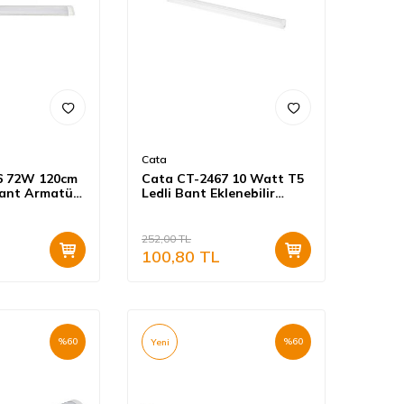
Cata
6 72W 120cm
Cata CT-2467 10 Watt T5
Bant Armatür
Ledli Bant Eklenebilir
Armatür Günışığı
252,00
TL
100,80
TL
%
60
%
60
Yeni