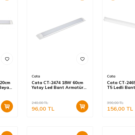
Cata
Cata
120cm
Cata CT-2474 18W 60cm
Cata CT-246
Beyaz
Yatay Led Bant Armatür
T5 Ledli Ban
Beyaz Işık
Eklenebilir A
Günışığı
240,00
TL
390,00
TL
96,00
TL
156,00
TL