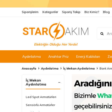
Siparişlerim
Kategoriler
Sipariş Takip
Biz Kimiz?
Blog
Elektriğin Olduğu Her Yerde!
Aydınlatma
Anahtar Priz
Enerji Kabloları
Za
Anasayfa
Aydınlatma
İç Mekan Aydınlatma
Bant Ar
İç Mekan
Aydınlatma
Led Spot Armatürleri
Sensörlü Armatürler