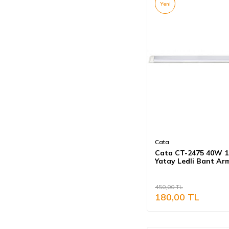
Yeni
Cata
Cata CT-2475 40W 
Yatay Ledli Bant Ar
Beyaz Işık
450,00
TL
180,00
TL