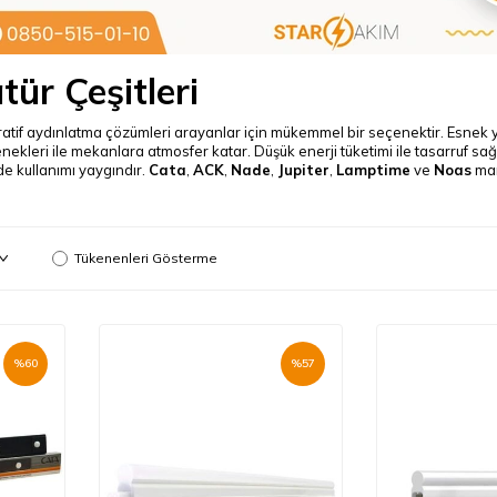
ür Çeşitleri
atif aydınlatma çözümleri arayanlar için mükemmel bir seçenektir. Esnek ya
enekleri ile mekanlara atmosfer katar. Düşük enerji tüketimi ile tasarruf sağ
de kullanımı yaygındır.
Cata
,
ACK
,
Nade
,
Jupiter
,
Lamptime
ve
Noas
mar
Tükenenleri Gösterme
%
60
%
57