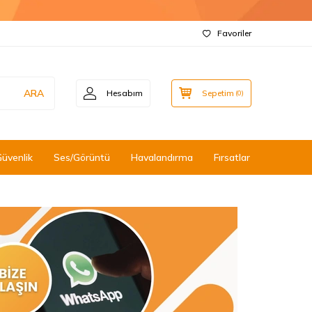
Favoriler
ARA
Hesabım
Sepetim
(
0
)
Güvenlik
Ses/Görüntü
Havalandırma
Fırsatlar