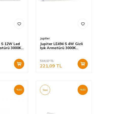
Jupiter
7 S 12W Led
Jupiter LE494 S 4W Gizli
matürü 3000K
Işık Armatürü 3000K
htarsız
Günışığı
514,17
TL
221,09
TL
%
60
%
60
Yeni