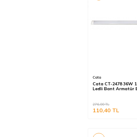
Cata
Cata CT-2478 36W 
Ledli Bant Armatür 
Işık
276,00
TL
110,40
TL