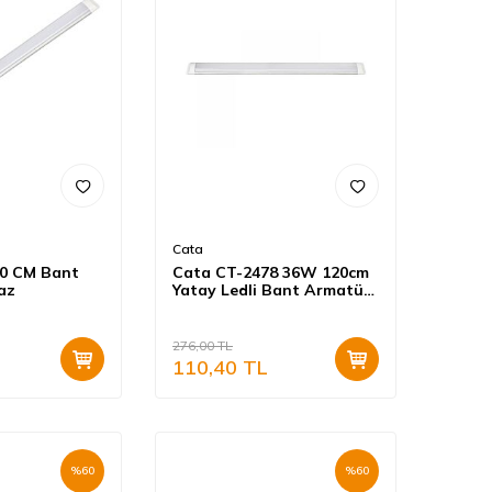
Cata
0 CM Bant
Cata CT-2478 36W 120cm
az
Yatay Ledli Bant Armatür
Günışığı
276,00
TL
110,40
TL
%
60
%
60