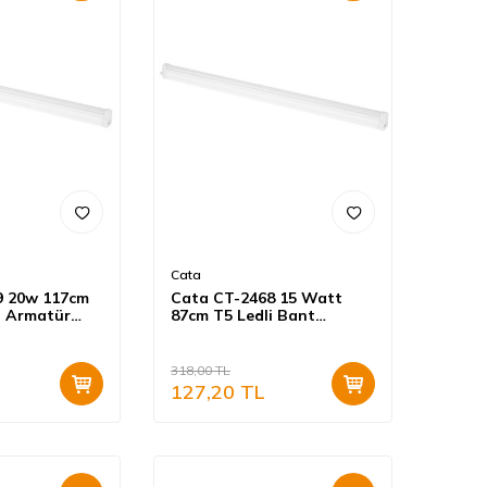
Cata
9 20w 117cm
Cata CT-2468 15 Watt
t Armatür
87cm T5 Ledli Bant
nahtarlı
Armatür Günışığı
Eklenebilir Anahtarlı
318,00
TL
127,20
TL