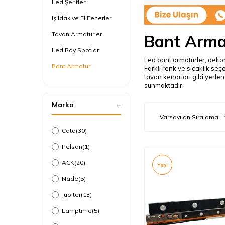
Led Şeritler
Işıldak ve El Fenerleri
Tavan Armatürler
Bant Armat
Led Ray Spotlar
Led bant armatürler, dekor
Bant Armatür
Farklı renk ve sıcaklık seç
tavan kenarları gibi yerler
Dekoratif Spot
sunmaktadır.
Armatürler
Marka
Duvar Armatürleri ve
Aplikler
60x60 Led Panel
Cata
(30)
Masa Lambası
Pelsan
(1)
Led Panel
ACK
(20)
Yeni
Sıva Üstü Led Spot
Nade
(5)
Etanj Armatürler
Jupiter
(13)
Yılbaşı Süsleri
Lamptime
(5)