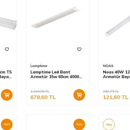
Lamptime
NOAS
cm T5
Lamptime Led Bant
Noas 40W 12
Beyaz
Armatür 15w 60cm 4000
Armatür Bey
Kelvin
1.044,00
TL
282,79
TL
678,60
TL
121,60
TL
%
60
%
60
Yeni