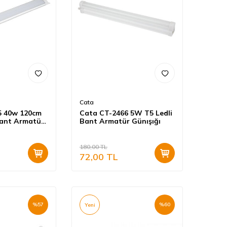
Cata
5 40w 120cm
Cata CT-2466 5W T5 Ledli
Bant Armatür
Bant Armatür Günışığı
180,00
TL
72,00
TL
%
57
%
60
Yeni