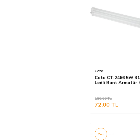
Cata
Cata CT-2466 5W 31
Ledli Bant Armatür 
Işık Anahtarlı
180,00
TL
72,00
TL
Yeni