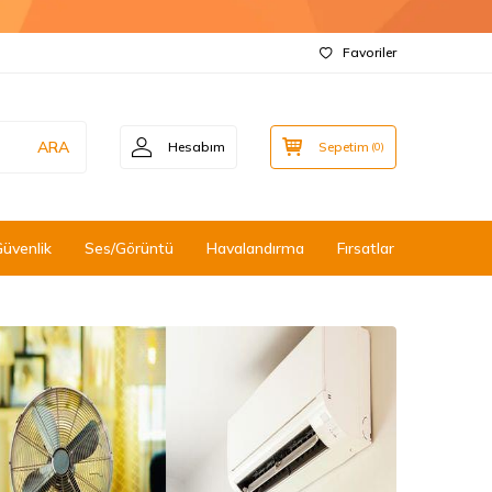
Favoriler
ARA
Hesabım
Sepetim
(
0
)
Güvenlik
Ses/Görüntü
Havalandırma
Fırsatlar