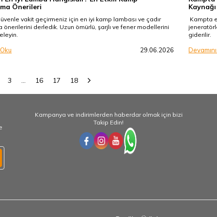
ma Önerileri
Kaynağı
enle vakit geçirmeniz için en iyi kamp lambası ve çadır
Kampta ele
 önerilerini derledik. Uzun ömürlü, şarjlı ve fener modellerini
jeneratörl
eleyin.
giderilir.
 Oku
29.06.2026
Devamını
3
…
16
17
18
Kampanya ve indirimlerden haberdar olmak için bizi
Takip Edin!
e