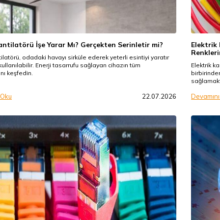
ntilatörü İşe Yarar Mı? Gerçekten Serinletir mi?
Elektrik
Renkleri
ilatörü, odadaki havayı sirküle ederek yeterli esintiyi yaratır
kullanılabilir. Enerji tasarrufu sağlayan cihazın tüm
Elektrik k
ını keşfedin.
birbirinde
sağlamakt
 Oku
22.07.2026
Devamını