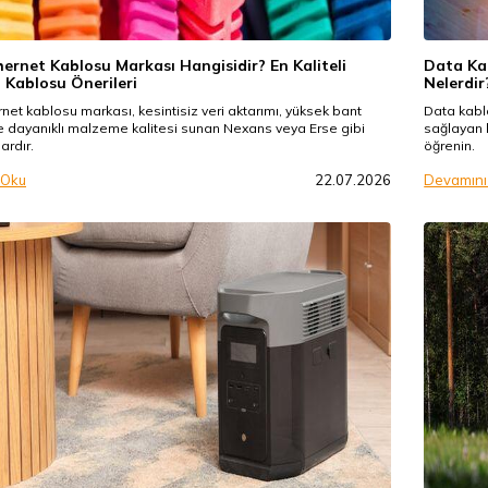
thernet Kablosu Markası Hangisidir? En Kaliteli
Data Kab
 Kablosu Önerileri
Nelerdir
ernet kablosu markası, kesintisiz veri aktarımı, yüksek bant
Data kablo
ve dayanıklı malzeme kalitesi sunan Nexans veya Erse gibi
sağlayan b
lardır.
öğrenin.
 Oku
22.07.2026
Devamını