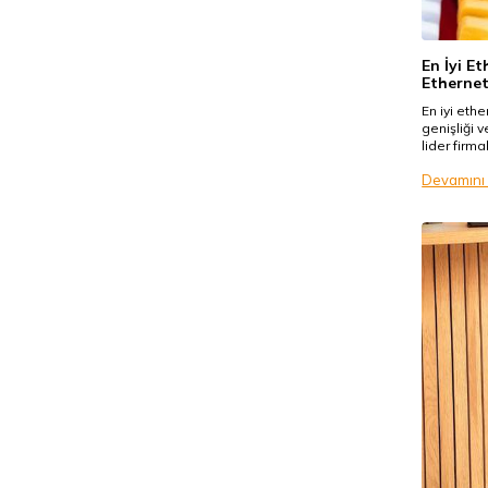
En İyi E
Ethernet
En iyi eth
genişliği 
lider firma
Devamını