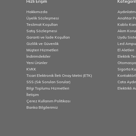
Hızlı Erişim
Kategoril
Hakkımızda
Aydınlatm
Üyelik Sözleşmesi
Anahtar Pr
Teslimat Koşulları
Kablo Kana
Satış Sözleşmesi
Akım Korum
Garanti ve İade Koşulları
Uydu Sist
Gizlilik ve Güvenlik
Led Ampu
Müşteri Hizmetleri
El Aletleri
İndirimdekiler
Elektrik T
Yeni Ürünler
Otomasyo
KVKK
Sigorta K
Ticari Elektronik İleti Onay Metni (ETK)
Kontaktörl
SSS (Sık Sorulan Sorular)
Cata Aydı
Bilgi Toplumu Hizmetleri
Elektrikli 
İletişim
Çerez Kullanım Politikası
Banka Bilgilerimiz