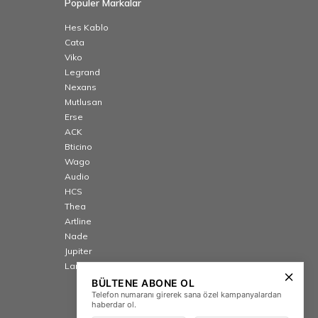
Popüler Markalar
Hes Kablo
Cata
Viko
Legrand
Nexans
Mutlusan
Erse
ACK
Bticino
Wago
Audio
HCS
Thea
Artline
Nade
Jupiter
Lamptime
BÜLTENE ABONE OL
Telefon numaranı girerek sana özel kampanyalardan
haberdar ol.