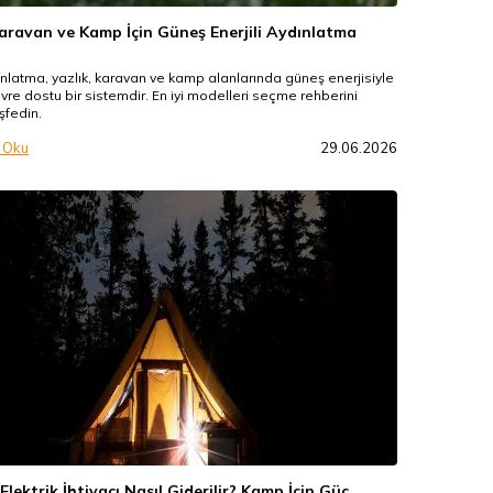
Karavan ve Kamp İçin Güneş Enerjili Aydınlatma
nlatma, yazlık, karavan ve kamp alanlarında güneş enerjisiyle
vre dostu bir sistemdir. En iyi modelleri seçme rehberini
fedin.
 Oku
29.06.2026
lektrik İhtiyacı Nasıl Giderilir? Kamp İçin Güç