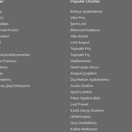
er
Popüler Ürünler
a
Bahçe Aydınlatma
iz
Viko Priz
lları
Şerit Led
alı Prizler
Ethernet Kablosu
emleri
Viko Karre
l
Led Ampul
Topraklı Priz
esisat Malzemeleri
Topraklı Fiş
n Panosu
Wallwasher
utusu
Next Uydu Alıcısı
er
Ampul Çeşitleri
nlatma
Dış Mekan Aydınlatma
Araç Şarj İstasyonu
Audio Diafon
Spot Lamba
Fiber Optik Kablo
Led Panel
Kartlı Geçiş Sistemi
HDMI Kablo
Gaz Dedektörü
Kablo Makarası