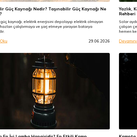
lir Güç Kaynağı Nedir? Taşınabilir Güç Kaynağı Ne
Yazlık, 
?
Rehberi
r güç kaynağı, elektrik enerjisini depolayıp elektrik olmayan
Solar aydı
ihazları çalıştırmaya ve şarj etmeye yarayan batarya
çalışan çe
dir.
hemen keş
 Oku
29.06.2026
Devamını
n En İyi Lamba Hangisidir? En Etkili Kamp
Kampta E