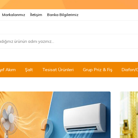
Markalarımız
İletişim
Banka Bilgilerimiz
yıf Akım
Şalt
Tesisat Ürünleri
Grup Priz & Fiş
Diafon/