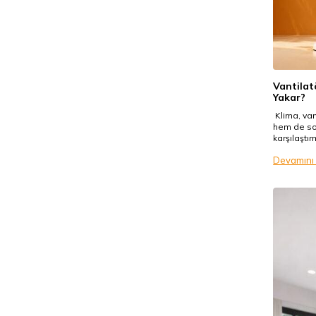
Vantilat
Yakar?
Klima, van
hem de soğ
karşılaştır
Devamını