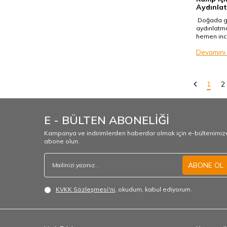
Aydınlat
Doğada güv
aydınlatma
hemen inc
Devamını
1
2
E - BÜLTEN ABONELİĞİ
Kampanya ve indirimlerden haberdar olmak için e-bültenimiz
abone olun.
ABONE OL
KVKK Sözleşmesi'ni
, okudum, kabul ediyorum.