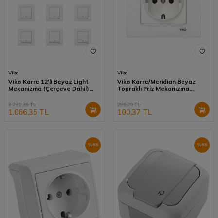
Viko
Viko
Viko Karre 12'li Beyaz Light
Viko Karre/Meridian Beyaz
Mekanizma (Çerçeve Dahil)
Topraklı Priz Mekanizma
90967003-12
(Çerçeve Hariç) 90967008
3.231,36
TL
295,20
TL
1.066,35
TL
100,37
TL
%
66
%
66