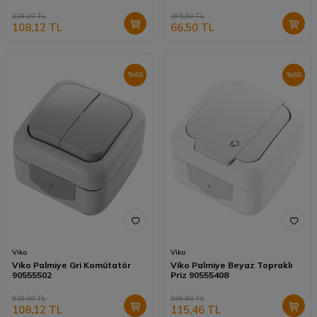
318,00
TL
195,60
TL
108,12
TL
66,50
TL
%
66
%
66
Viko
Viko
Viko Palmiye Gri Komütatör
Viko Palmiye Beyaz Topraklı
90555502
Priz 90555408
318,00
TL
339,60
TL
108,12
TL
115,46
TL