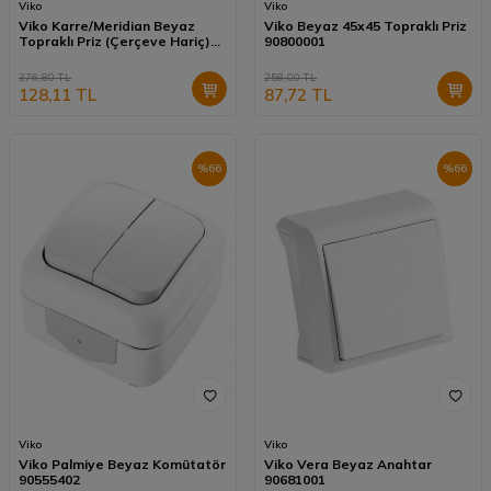
Viko
Viko
Viko Karre/Meridian Beyaz
Viko Beyaz 45x45 Topraklı Priz
Topraklı Priz (Çerçeve Hariç)
90800001
(Çocuk Korumalı) 90967042
376,80
TL
258,00
TL
128,11
TL
87,72
TL
%
66
%
66
Viko
Viko
Viko Palmiye Beyaz Komütatör
Viko Vera Beyaz Anahtar
90555402
90681001