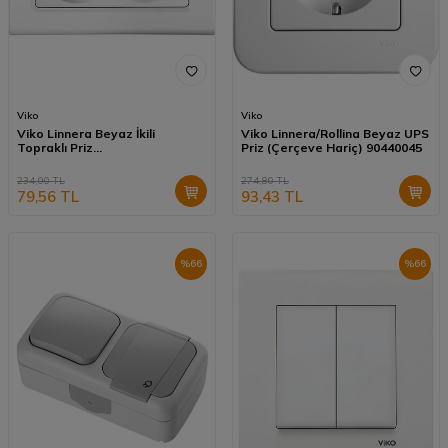
Viko
Viko
Viko Linnera Beyaz İkili
Viko Linnera/Rollina Beyaz UPS
Topraklı Priz
Priz (Çerçeve Hariç) 90440045
Mekanizma+Kapak (Çerçeve
Hariç) 90440056
234,00
TL
274,80
TL
79,56
TL
93,43
TL
%
66
%
66