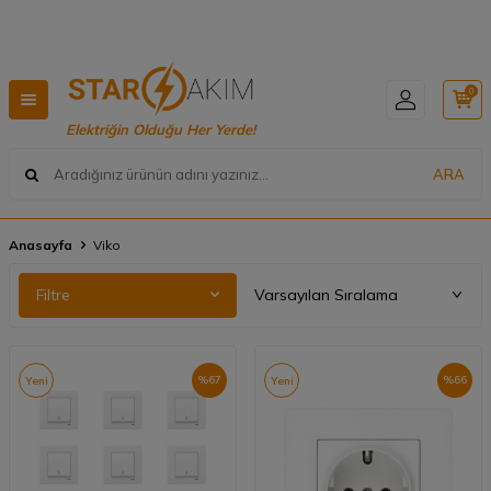
Hızlı Teslimat, Geniş Ürün Yelpazesi! 📦
0
Elektriğin Olduğu Her Yerde!
ARA
Anasayfa
Viko
Filtre
%
67
%
66
Yeni
Yeni