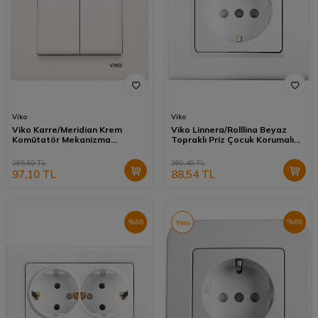
Viko
Viko
Viko Karre/Meridian Krem
Viko Linnera/Rolllina Beyaz
Komütatör Mekanizma
Topraklı Priz Çocuk Korumalı
(Çerçeve Hariç) 90967202
Mekanizma+Kapak (Çerçeve
Hariç) 90440042
285,60
TL
260,40
TL
97,10
TL
88,54
TL
%
66
%
66
Yeni