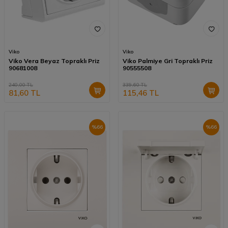
Viko
Viko
Viko Vera Beyaz Topraklı Priz
Viko Palmiye Gri Topraklı Priz
90681008
90555508
240,00
TL
339,60
TL
81,60
TL
115,46
TL
%
66
%
66