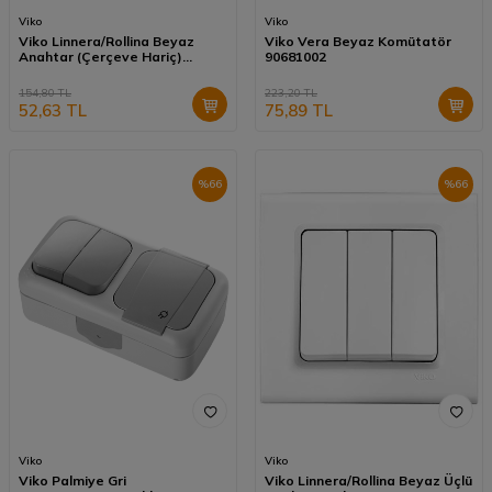
Viko
Viko
Viko Linnera/Rollina Beyaz
Viko Vera Beyaz Komütatör
Anahtar (Çerçeve Hariç)
90681002
90440001
154,80
TL
223,20
TL
52,63
TL
75,89
TL
%
66
%
66
Viko
Viko
Viko Palmiye Gri
Viko Linnera/Rollina Beyaz Üçlü