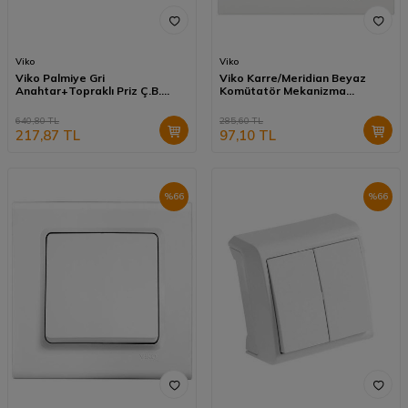
Viko
Viko
Viko Palmiye Gri
Viko Karre/Meridian Beyaz
Anahtar+Topraklı Priz Ç.B.
Komütatör Mekanizma
Kombine Yatay 90555581
(Çerçeve Hariç) 90967002
640,80
TL
285,60
TL
217,87
TL
97,10
TL
%
66
%
66