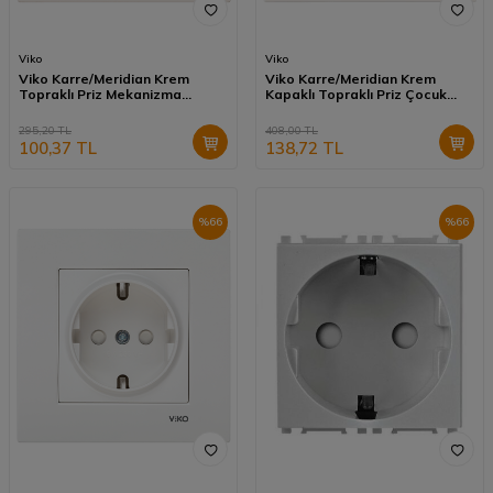
Viko
Viko
Viko Karre/Meridian Krem
Viko Karre/Meridian Krem
Topraklı Priz Mekanizma
Kapaklı Topraklı Priz Çocuk
(Çerçeve Hariç) 90967208
Koruma Mekanizma (Çerçeve
Hariç) - 90967212
295,20
TL
408,00
TL
100,37
TL
138,72
TL
%
66
%
66