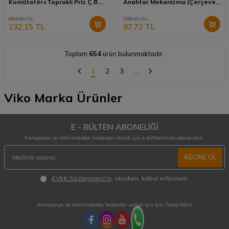
Komütatör+Topraklı Priz Ç.B.
Anahtar Mekanizma (Çerçeve
Kombine Yatay 90555582
Hariç) 90440068
682,80
TL
258,00
TL
232,15
TL
87,72
TL
Toplam
654
ürün bulunmaktadır.
1
2
3
…
Viko Marka Ürünler
E - BÜLTEN ABONELİĞİ
Kampanya ve indirimlerden haberdar olmak için e-bültenimize abone olun.
ABONE OL
KVKK Sözleşmesi'ni
, okudum, kabul ediyorum.
Kampanya ve indirimlerden haberdar olmak için bizi Takip Edin!