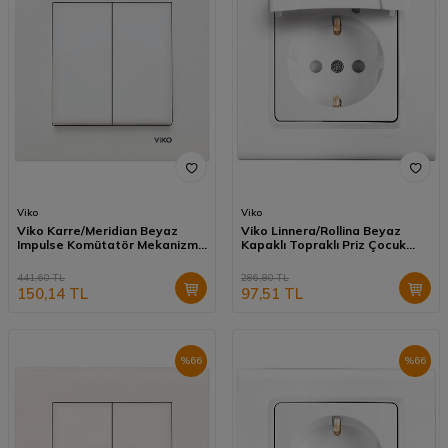
Viko
Viko
Viko Karre/Meridian Beyaz
Viko Linnera/Rollina Beyaz
Impulse Komütatör Mekanizma
Kapaklı Topraklı Priz Çocuk
(Çerçeve Hariç) 90967083
Koruma Mekanizma (Çerçeve
Hariç) 90440012
441,60
TL
286,80
TL
150,14
TL
97,51
TL
%
66
%
66