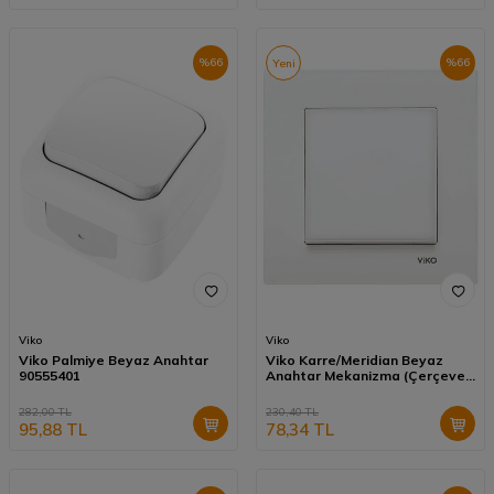
%
66
%
66
Yeni
Viko
Viko
Viko Palmiye Beyaz Anahtar
Viko Karre/Meridian Beyaz
90555401
Anahtar Mekanizma (Çerçeve
Hariç) 90967001
282,00
TL
230,40
TL
95,88
TL
78,34
TL