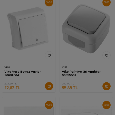
%
66
%
66
Viko
Viko
Viko Vera Beyaz Vavien
Viko Palmiye Gri Anahtar
90681004
90555501
213,60
TL
282,00
TL
72,62
TL
95,88
TL
%
66
%
66