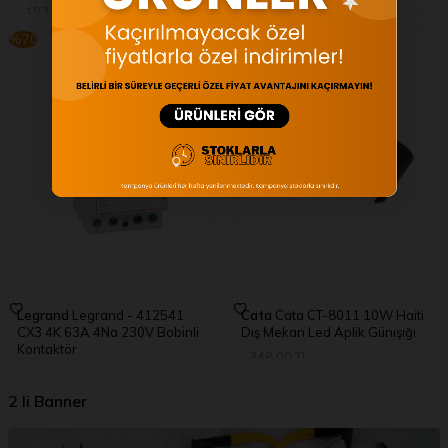
CT-5260
102,84
TL
51,42
TL
174,00
TL
%
70
%
60
69,60
TL
Legrand
Legrand - 412541
Cata
Cata CT-8011 10W Haiti
CX3 4K 63A 4Na 230V Bobinli
Dış Mekan Led Aplik Günışığı
Kontaktör
348,00
TL
10.488,00
TL
139,20
TL
3.146,40
TL
2 li Banner