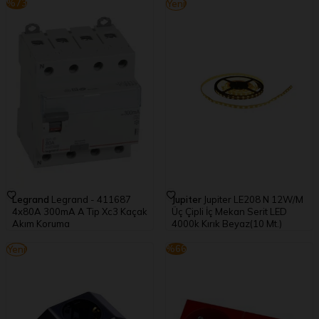
%
73
%
57
Yeni
Legrand
Legrand - 411687
Jupiter
Jupiter LE208 N 12W/M
4x80A 300mA A Tip Xc3 Kaçak
Üç Çipli İç Mekan Serit LED
Akım Koruma
4000k Kırık Beyaz(10 Mt.)
14.520,00
TL
1.285,43
TL
%
66
%
66
Yeni
3.920,40
TL
552,73
TL