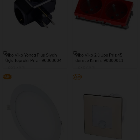
Viko
Viko Yonca Plus Siyah
Viko
Viko 2lü Ups Priz 45
Üçlü Topraklı Priz - 90303004
derece Kırmızı 90800011
692,40
TL
645,60
TL
235,42
TL
219,50
TL
%
60
%
60
Yeni