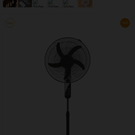
%
60
Yeni
AYDINLATMA ÜRÜNLERİNDE
%50 İNDİRİM
Ürünleri̇ Gör