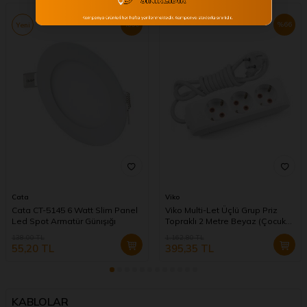
%
60
%
66
Yeni
Cata
Viko
Cata CT-5145 6 Watt Slim Panel
Viko Multi-Let Üçlü Grup Priz
Led Spot Armatür Günışığı
Topraklı 2 Metre Beyaz (Çocuk
Korumalı) 90113302
138,00
TL
1.162,80
TL
55,20
TL
395,35
TL
KABLOLAR