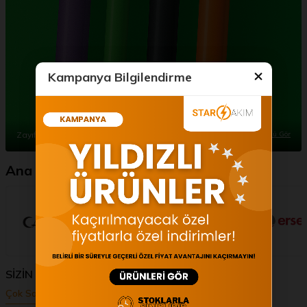
Kampanya Bilgilendirme
Zayıf Akım Kablolar
Tümünü Gör
Ana Bayisi Olduğumuz Markalar
SİZİN İÇİN SEÇTİKLERİMİZ
Çok Satanlar
İndirimdekiler
Yeni Gelenler