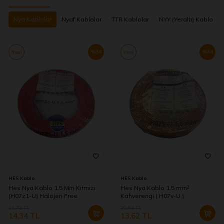
Nya Kablolar
Nyaf Kablolar
TTR Kablolar
NYY (Yeraltı) Kablo
%
34
%
34
Yeni
Yeni
HES Kablo
HES Kablo
Hes Nya Kablo 1,5 Mm Kırmızı
Hes Nya Kablo 1,5 mm²
(H07z1-U) Halojen Free
Kahverengi ( H07v-U )
21,72
TL
20,64
TL
14,34
TL
13,62
TL