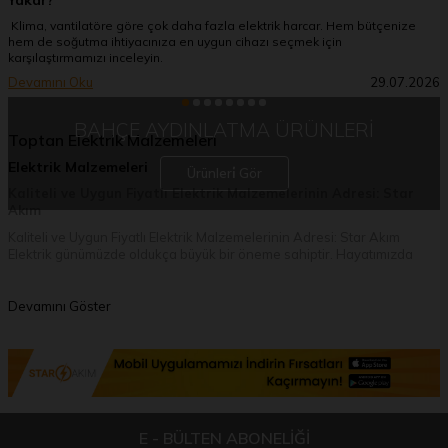
Klima, vantilatöre göre çok daha fazla elektrik harcar. Hem bütçenize
hem de soğutma ihtiyacınıza en uygun cihazı seçmek için
karşılaştırmamızı inceleyin.
Devamını Oku
29.07.2026
BAHÇE AYDINLATMA ÜRÜNLERİ
Toptan Elektrik Malzemeleri
Elektrik Malzemeleri
Ürünleri̇ Gör
Kaliteli ve Uygun Fiyatlı Elektrik Malzemelerinin Adresi: Star
Akım
Kaliteli ve Uygun Fiyatlı Elektrik Malzemelerinin Adresi: Star Akım
Elektrik
günümüzde oldukça büyük bir öneme sahiptir. Hayatımızda
elektrik olmazsa adeta yaşam durur. Gerek evimizde, gerek iş
yerimizde neredeyse tüm yaşam alanlarımızda aydınlatmadan enerji
üretimine, yaşamı kolaylaştıran ev aletlerinden çok daha kompleks
Devamını Göster
makinelere kadar birçok alanda elektrik kullanılır. Hayatımızın olmazsa
olmazı elektriğin sağlıklı ve güvenilir bir şekilde kullanılabilmesi için
sağlam bir donanıma sahip olması gerekir. Elektrikli araçların sağlam
donanıma sahip olması için kaliteli ve güvenli bir elektrik aksamı olması
önemlidir. Elektrik aksamının sağlıklı ve kaliteli olması ise tasarımında
kullanılan elektrik malzemesinin kalitesi ile doğru orantılıdır.
E - BÜLTEN ABONELİĞİ