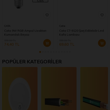
CATA
Cata
Cata 9W RGB Ampul Uzaktan
Cata CT-9120 Şarj Edilebilir Led
Kumandalı Beyaz
Kafa Lambası
198,00
TL
186,00
TL
74,40
TL
69,60
TL
POPÜLER KATEGORİLER