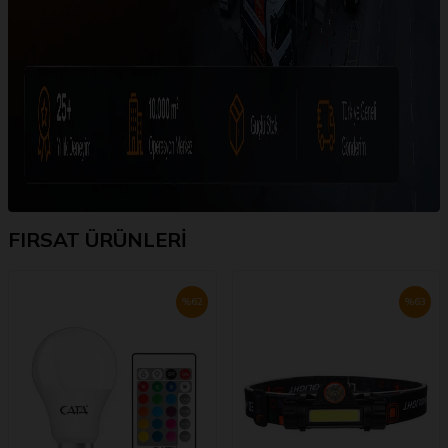
FIRSAT ÜRÜNLERİ
%
62
%
63