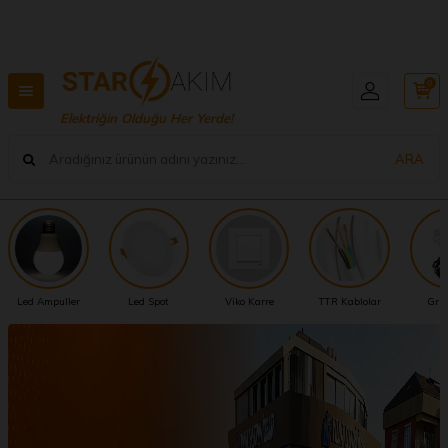
Hızlı Teslimat, Geniş Ürün Yelpazesi! 📦
0
Elektriğin Olduğu Her Yerde!
ARA
Led Ampuller
Led Spot
Viko Karre
TTR Kablolar
Grup