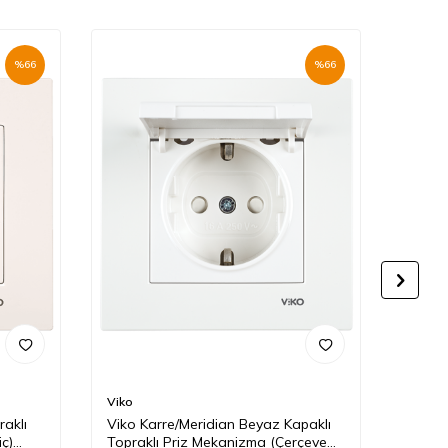
%
66
%
66
Viko
Viko
raklı
Viko Karre/Meridian Beyaz Kapaklı
Viko K
ç)
Topraklı Priz Mekanizma (Çerçeve
Topra