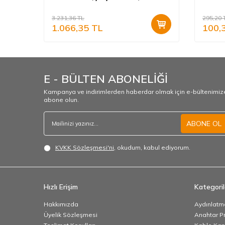
90967003-12
90967
3.231,36
TL
295,20
1.066,35
TL
100,
E - BÜLTEN ABONELİĞİ
Kampanya ve indirimlerden haberdar olmak için e-bültenimiz
abone olun.
ABONE OL
KVKK Sözleşmesi'ni
, okudum, kabul ediyorum.
Hızlı Erişim
Kategoril
Hakkımızda
Aydınlatm
Üyelik Sözleşmesi
Anahtar Pr