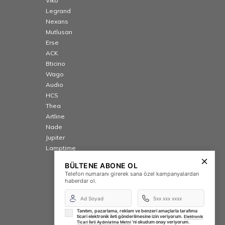
Viko
Legrand
Nexans
Mutlusan
Erse
ACK
Bticino
Wago
Audio
HCS
Thea
Artline
Nade
Jupiter
Lamptime
BÜLTENE ABONE OL
Telefon numaranı girerek sana özel kampanyalardan
haberdar ol.
Tanıtım, pazarlama, reklam ve benzeri amaçlarla tarafıma
ticari elektronik ileti gönderilmesine izin veriyorum.
Elektronik
'ni okudum onay veriyorum.
Ticari İleti Aydınlatma Metni