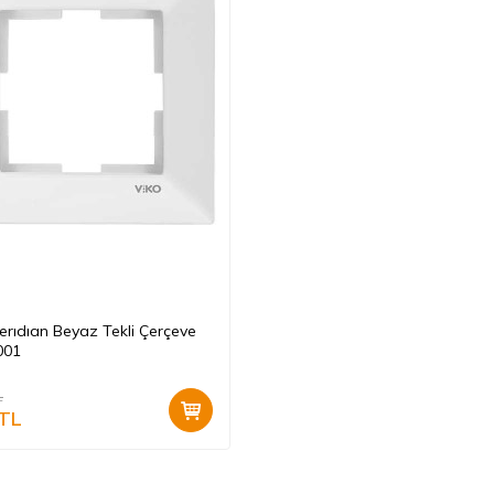
erıdıan Beyaz Tekli Çerçeve
001
L
TL