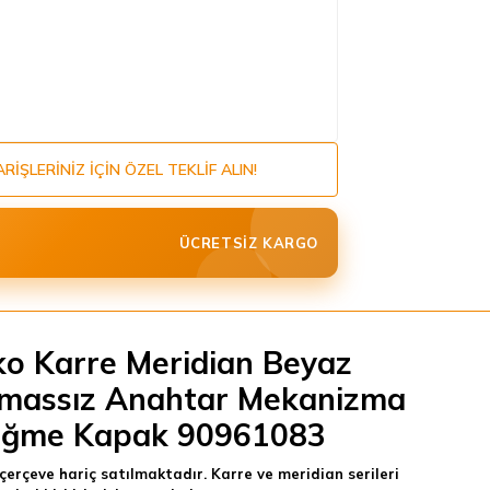
ARIŞLERINIZ IÇIN ÖZEL TEKLIF ALIN!
ÜCRETSIZ KARGO
ko Karre Meridian Beyaz
massız Anahtar Mekanizma
ğme Kapak 90961083
çerçeve hariç satılmaktadır. Karre ve meridian serileri