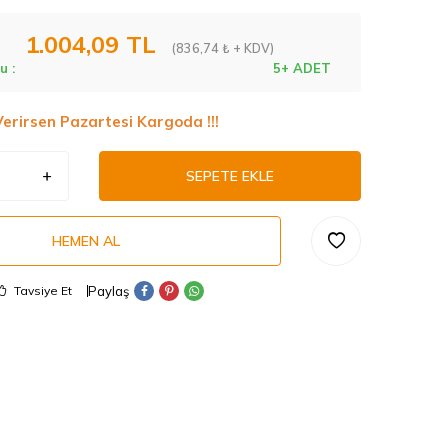
1.004,09
TL
(836,74 ₺ + KDV)
u :
5+ ADET
Verirsen Pazartesi Kargoda !!!
SEPETE EKLE
HEMEN AL
Paylaş
Tavsiye Et