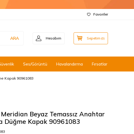
Favoriler
ARA
Hesabım
Sepetim
(
0
)
Güvenlik
Ses/Görüntü
Havalandırma
Fırsatlar
ğme Kapak 90961083
e Meridian Beyaz Temassız Anahtar
a Düğme Kapak 90961083
083