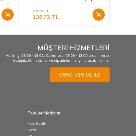
Hariç)(Çocuk Korumalı) 90967012
Mekan
90967
408,00
TL
408,00
138,72
TL
138,
MÜŞTERİ HİZMETLERİ
Hafta içi 08:00 - 18:00 / Cumartesi 08:00 - 13:00 arası merak
ettiğiniz tüm sorular ve siparişleriniz için ulaşabilirsiniz.
0850 515 01 10
Popüler Markalar
Hes Kablo
Cata