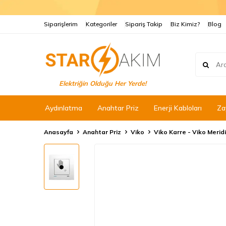
Siparişlerim
Kategoriler
Sipariş Takip
Biz Kimiz?
Blog
Elektriğin Olduğu Her Yerde!
Aydınlatma
Anahtar Priz
Enerji Kabloları
Za
Anasayfa
Anahtar Priz
Viko
Viko Karre - Viko Meridi