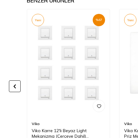
BENZER ÜRÜNLER
%
66
%
67
Yeni
Yeni
Viko
Viko
s Priz
Viko Karre 12'li Beyaz Light
Viko K
Mekanizma (Çerçeve Dahil)
Priz M