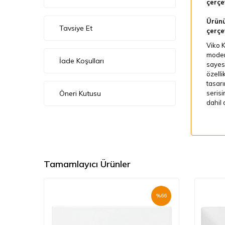
çerçe
Ürünü
Tavsiye Et
çerçe
Viko 
modern
İade Koşulları
sayesi
özelli
tasarı
Öneri Kutusu
serisi
dahil 
Tamamlayıcı Ürünler
%
66