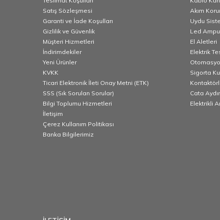
Teslimat Koşulları
Kablo Kana
Satış Sözleşmesi
Akım Korum
Garanti ve İade Koşulları
Uydu Sist
Gizlilik ve Güvenlik
Led Ampu
Müşteri Hizmetleri
El Aletleri
İndirimdekiler
Elektrik T
Yeni Ürünler
Otomasyo
KVKK
Sigorta K
Ticari Elektronik İleti Onay Metni (ETK)
Kontaktörl
SSS (Sık Sorulan Sorular)
Cata Aydı
Bilgi Toplumu Hizmetleri
Elektrikli 
İletişim
Çerez Kullanım Politikası
Banka Bilgilerimiz