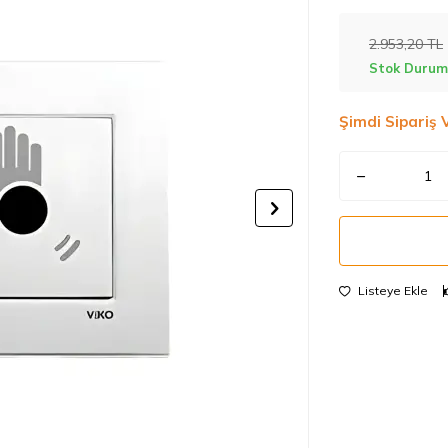
2.953,20
TL
Stok Durum
Şimdi Sipariş 
Listeye Ekle