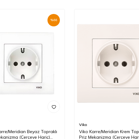
%
66
Viko
arre/Meridian Beyaz Topraklı
Viko Karre/Meridian Krem Top
ekanizma (Çerçeve Hariç)
Priz Mekanizma (Çerçeve Hari