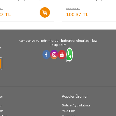
008
90967208
TL
295,20
TL
37
TL
100,37
TL
Kampanya ve indirimlerden haberdar olmak için bizi
Takip Edin!
e
er
Popüler Ürünler
a
Bahçe Aydınlatma
iz
Viko Priz