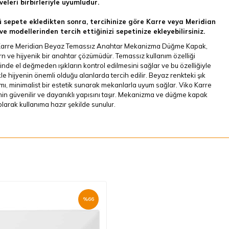
veleri birbirleriyle uyumludur.
 sepete ekledikten sonra, tercihinize göre Karre veya Meridian
ve modellerinden tercih ettiğinizi sepetinize ekleyebilirsiniz.
Karre Meridian Beyaz Temassız Anahtar Mekanizma Düğme Kapak,
 ve hijyenik bir anahtar çözümüdür. Temassız kullanım özelliği
nde el değmeden ışıkların kontrol edilmesini sağlar ve bu özelliğiyle
kle hijyenin önemli olduğu alanlarda tercih edilir. Beyaz renkteki şık
mı, minimalist bir estetik sunarak mekanlarla uyum sağlar. Viko Karre
nin güvenilir ve dayanıklı yapısını taşır. Mekanizma ve düğme kapak
olarak kullanıma hazır şekilde sunulur.
%
66