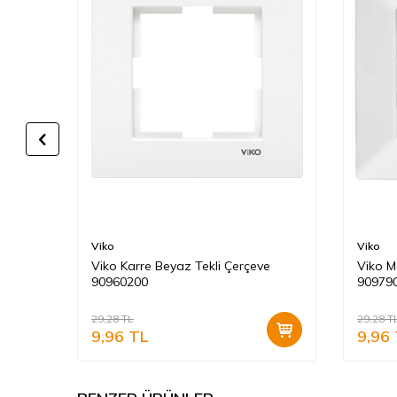
Viko
Viko
Viko Karre Beyaz Tekli Çerçeve
Viko M
90960200
90979
29,28
TL
29,28
T
9,96
TL
9,96