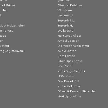
lları
Şerit Led
alı Prizler
Ethernet Kablosu
emleri
Viko Karre
l
Led Ampul
Topraklı Priz
esisat Malzemeleri
Topraklı Fiş
n Panosu
Wallwasher
utusu
Next Uydu Alıcısı
er
Ampul Çeşitleri
nlatma
Dış Mekan Aydınlatma
Araç Şarj İstasyonu
Audio Diafon
Spot Lamba
Fiber Optik Kablo
Led Panel
Kartlı Geçiş Sistemi
HDMI Kablo
Gaz Dedektörü
Kablo Makarası
Güvenlik Kamera Sistemleri
Next Uydu Alıcısı