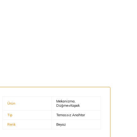
Mekanizma,
Ürün
Düğme+Kapak
Tip
Temassız Anahtar
Renk
Beyaz