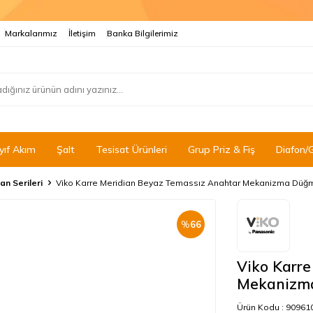
Markalarımız
İletişim
Banka Bilgilerimiz
yıf Akım
Şalt
Tesisat Ürünleri
Grup Priz & Fiş
Diafon/
an Serileri
Viko Karre Meridian Beyaz Temassız Anahtar Mekanizma Dü
%
66
Viko Karr
Mekanizm
Ürün Kodu :
90961