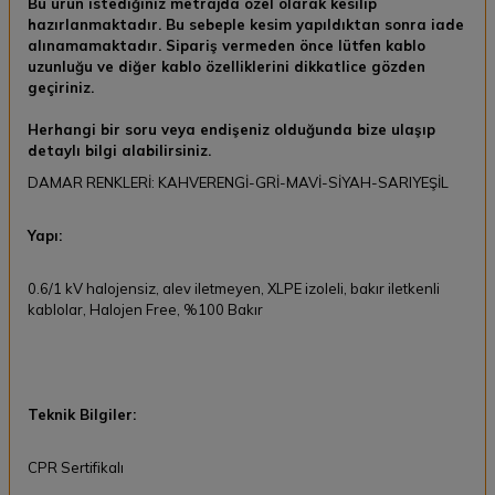
Bu ürün istediğiniz metrajda özel olarak kesilip
hazırlanmaktadır. Bu sebeple kesim yapıldıktan sonra
iade
alınamamaktadır.
Sipariş vermeden önce lütfen kablo
uzunluğu ve diğer kablo özelliklerini dikkatlice gözden
geçiriniz.
Herhangi bir soru veya endişeniz olduğunda bize ulaşıp
detaylı bilgi alabilirsiniz.
DAMAR RENKLERİ: KAHVERENGİ-GRİ-MAVİ-SİYAH-SARIYEŞİL
Yapı:
0.6/1 kV halojensiz, alev iletmeyen, XLPE izoleli, bakır iletkenli
kablolar, Halojen Free, %100 Bakır
Teknik Bilgiler:
CPR Sertifikalı