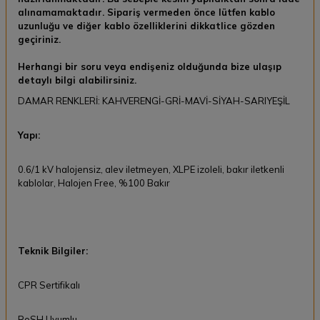
alınamamaktadır.
Sipariş vermeden önce lütfen kablo
uzunluğu ve diğer kablo özelliklerini dikkatlice gözden
geçiriniz.
Herhangi bir soru veya endişeniz olduğunda bize ulaşıp
detaylı bilgi alabilirsiniz.
DAMAR RENKLERİ: KAHVERENGİ-GRİ-MAVİ-SİYAH-SARIYEŞİL
Yapı:
0.6/1 kV halojensiz, alev iletmeyen, XLPE izoleli, bakır iletkenli
kablolar, Halojen Free, %100 Bakır
Teknik Bilgiler:
CPR Sertifikalı
RoSH Uyumlu