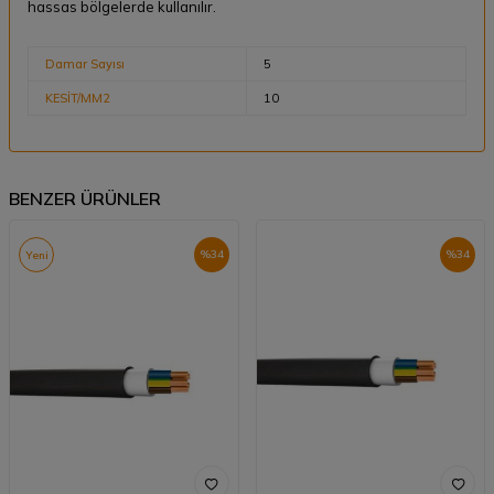
hassas bölgelerde kullanılır.
Damar Sayısı
5
KESİT/MM2
10
BENZER ÜRÜNLER
%
34
%
34
Yeni