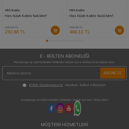
HES Kablo
HES Kablo
Hes N2xh Kablo 5x6 Mm²
Hes N2xh Kablo 5x10 Mm²
443,76
TL
736,56
TL
292,88
TL
486,13
TL
E - BÜLTEN ABONELİĞİ
Kampanya ve indirimlerden haberdar olmak için e-bültenimize abone olun.
ABONE OL
KVKK Sözleşmesi'ni
, okudum, kabul ediyorum.
Kampanya ve indirimlerden haberdar olmak için bizi Takip Edin!
MÜŞTERİ HİZMETLERİ