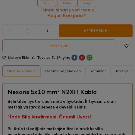
Saat
Dakika
Saniye
içinde sipariş verirseniz
Bugün Kargoda !!!
SEPETE EKLE
HEMEN AL
Paylaş
Listeye Ekle
Tavsiye Et
Ürün Açıklaması
Ödeme Seçenekleri
Yorumlar
Tavsiye Et
Nexans 5x10 mm² N2XH Kablo
Belirtilen fiyat ürünün metre fiyatıdır. İhtiyacınız olan
metrajı yazarak sepete ekleyebilirsiniz.
! İade Bilgilendirmesi: Önemli Uyarı !
Bu ürün istediğiniz metrajda özel olarak kesilip
hazırlanmaktadır. Bu sebeple kesim yapıldıktan sonra
iade