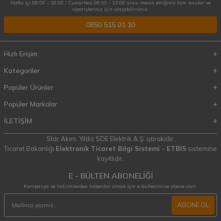
Hafta içi 08:00 - 18:00 / Cumartesi 08:00 - 13:00 arası merak ettiğiniz tüm sorular ve
siparişleriniz için ulaşabilirsiniz.
0850 515 01 10
Hızlı Erişim
Kategoriler
Popüler Ürünler
Popüler Markalar
İLETİŞİM
Star Akım,
Yıldız SDE Elektrik A.Ş.
iştirakidir.
Ticaret Bakanlığı
Elektronik Ticaret Bilgi Sistemi - ETBİS
sistemine
kayıtlıdır.
E - BÜLTEN ABONELİĞİ
Kampanya ve indirimlerden haberdar olmak için e-bültenimize abone olun.
ABONE OL