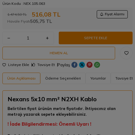
Ürün Kodu :
NEX.105.063
516,08
TL
1.474,50
TL
Fiyat Alarmı
505,75
TL
Havale Fiyatı
SEPETE EKLE
HEMEN AL
Paylaş
Listeye Ekle
Tavsiye Et
Ürün Açıklaması
Ödeme Seçenekleri
Yorumlar
Tavsiye Et
Nexans 5x10 mm² N2XH Kablo
Belirtilen fiyat ürünün metre fiyatıdır. İhtiyacınız olan
metrajı yazarak sepete ekleyebilirsiniz.
! İade Bilgilendirmesi: Önemli Uyarı !