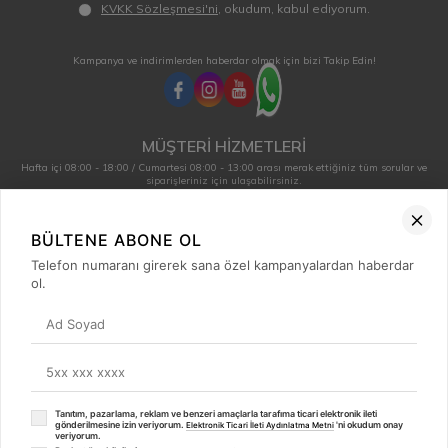
KVKK Sözleşmesi'ni
, okudum, kabul ediyorum.
Kampanya ve indirimlerden haberdar olmak için bizi Takip Edin!
MÜŞTERİ HİZMETLERİ
Hafta içi 08:00 - 18:00 / Cumartesi 08:00 - 13:00 arası merak ettiğiniz tüm sorular ve
siparişleriniz için ulaşabilirsiniz.
0850 515 01 10
BÜLTENE ABONE OL
Telefon numaranı girerek sana özel kampanyalardan haberdar
Hızlı Erişim
ol.
Kategoriler
Popüler Ürünler
Popüler Markalar
İLETİŞİM
Tanıtım, pazarlama, reklam ve benzeri amaçlarla tarafıma ticari elektronik ileti
gönderilmesine izin veriyorum.
'ni okudum onay
⚡
Elektronik Ticari İleti Aydınlatma Metni
veriyorum.