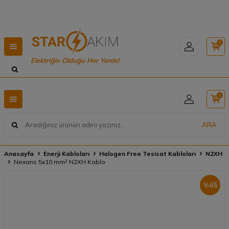
Hızlı Teslimat, Geniş Ürün Yelpazesi! 📦
0
Elektriğin Olduğu Her Yerde!
0
ARA
Anasayfa
Enerji Kabloları
Halogen Free Tesisat Kabloları
N2XH
Nexans 5x10 mm² N2XH Kablo
%
65