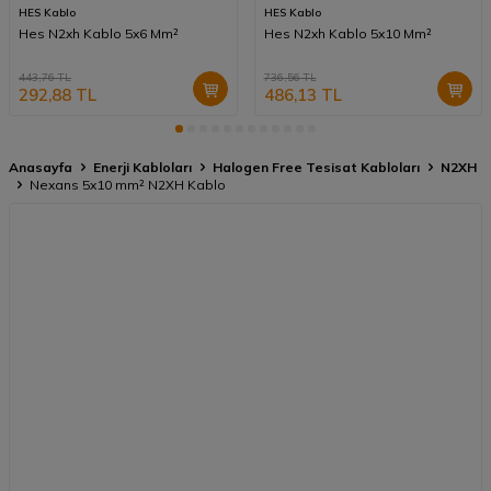
HES Kablo
HES Kablo
Hes N2xh Kablo 5x6 Mm²
Hes N2xh Kablo 5x10 Mm²
443,76
TL
736,56
TL
292,88
TL
486,13
TL
Anasayfa
Enerji Kabloları
Halogen Free Tesisat Kabloları
N2XH
Nexans 5x10 mm² N2XH Kablo