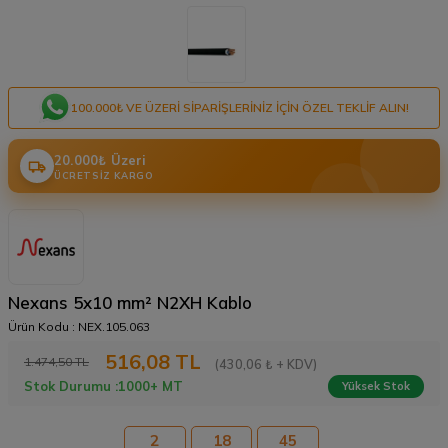
100.000₺ VE ÜZERI SIPARIŞLERINIZ IÇIN ÖZEL TEKLIF ALIN!
20.000₺ Üzeri
ÜCRETSIZ KARGO
Nexans 5x10 mm² N2XH Kablo
Ürün Kodu :
NEX.105.063
516,08
TL
1.474,50
TL
(430,06 ₺ + KDV)
Stok Durumu :
1000+ MT
Yüksek Stok
2
18
45