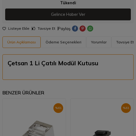
Tükendi
Gelince Haber Ver
Paylaş
Listeye Ekle
Tavsiye Et
Ürün Açıklaması
Ödeme Seçenekleri
Yorumlar
Tavsiye Et
Çetsan 1 Li Çatılı Modül Kutusu
BENZER ÜRÜNLER
%
61
%
61