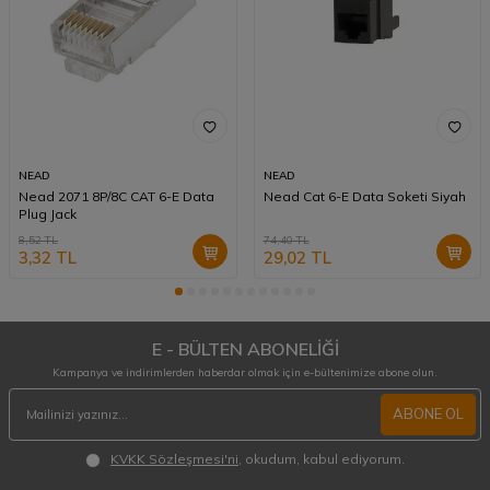
NEAD
NEAD
Nead 2071 8P/8C CAT 6-E Data
Nead Cat 6-E Data Soketi Siyah
Plug Jack
8,52
TL
74,40
TL
3,32
TL
29,02
TL
E - BÜLTEN ABONELİĞİ
Kampanya ve indirimlerden haberdar olmak için e-bültenimize abone olun.
ABONE OL
KVKK Sözleşmesi'ni
, okudum, kabul ediyorum.