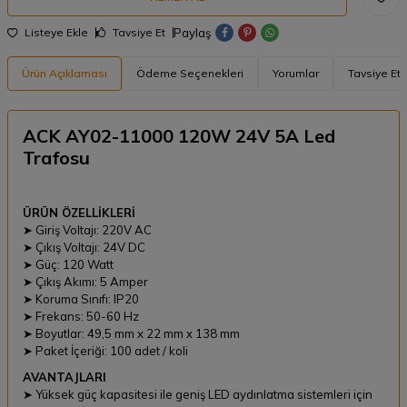
Paylaş
Listeye Ekle
Tavsiye Et
Ürün Açıklaması
Ödeme Seçenekleri
Yorumlar
Tavsiye Et
ACK AY02-11000 120W 24V 5A Led
Trafosu
ÜRÜN ÖZELLİKLERİ
➤ Giriş Voltajı: 220V AC
➤ Çıkış Voltajı: 24V DC
➤ Güç: 120 Watt
➤ Çıkış Akımı: 5 Amper
➤ Koruma Sınıfı: IP20
➤ Frekans: 50-60 Hz
➤ Boyutlar: 49,5 mm x 22 mm x 138 mm
➤ Paket İçeriği: 100 adet / koli
AVANTAJLARI
➤ Yüksek güç kapasitesi ile geniş LED aydınlatma sistemleri için