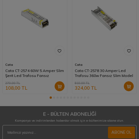
Cata
Cata
Cata CT-2574 60W 5 Amper Slim
Cata CT-2578 30 Amper Led
Şerit Led Trafosu Fansız
Trafosu 360w Fansız Slim Model
270,00
TL
810,00
TL
108,00
TL
324,00
TL
E - BÜLTEN ABONELİĞİ
Kampanya ve indirimlerden haberdar olmak için e-bültenimize abone olun.
ABONE OL