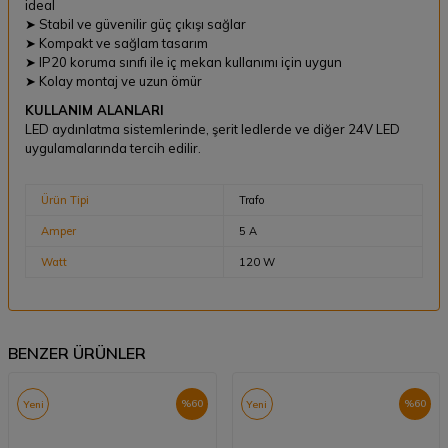
ideal
➤ Stabil ve güvenilir güç çıkışı sağlar
➤ Kompakt ve sağlam tasarım
➤ IP20 koruma sınıfı ile iç mekan kullanımı için uygun
➤ Kolay montaj ve uzun ömür
KULLANIM ALANLARI
LED aydınlatma sistemlerinde, şerit ledlerde ve diğer 24V LED
uygulamalarında tercih edilir.
Ürün Tipi
Trafo
Amper
5 A
Watt
120 W
BENZER ÜRÜNLER
%
60
%
60
Yeni
Yeni