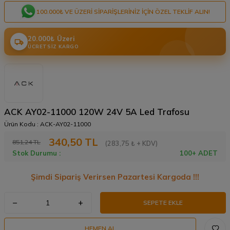
100.000₺ VE ÜZERI SIPARIŞLERINIZ IÇIN ÖZEL TEKLIF ALIN!
20.000₺ Üzeri
ÜCRETSIZ KARGO
ACK AY02-11000 120W 24V 5A Led Trafosu
Ürün Kodu :
ACK-AY02-11000
340,50
TL
851,24
TL
(283,75 ₺ + KDV)
Stok Durumu :
100+ ADET
Şimdi Sipariş Verirsen Pazartesi Kargoda !!!
SEPETE EKLE
HEMEN AL