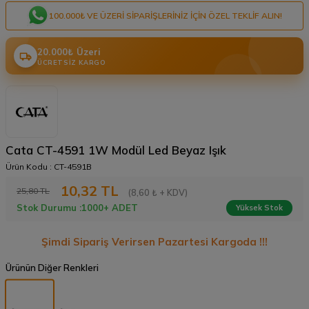
100.000₺ VE ÜZERI SIPARIŞLERINIZ IÇIN ÖZEL TEKLIF ALIN!
20.000₺ Üzeri
ÜCRETSIZ KARGO
Cata CT-4591 1W Modül Led Beyaz Işık
Ürün Kodu :
CT-4591B
10,32
TL
25,80
TL
(8,60 ₺ + KDV)
Stok Durumu :
1000+ ADET
Yüksek Stok
Şimdi Sipariş Verirsen Pazartesi Kargoda !!!
Ürünün Diğer Renkleri