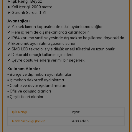
➤ Işık Rengi: Beyaz
➤ Koli İçeriği: 2000 metre
➤ Garanti Süresi: 1 Yıl
Avantajları
✔ Yüksek lümen kapasitesi ile etkili aydınlatma sağlar
✔ Hem iç hem de dış mekanlarda kullanılabilir
✔ IP64 koruma sınıfı sayesinde dış mekan koşullarına dayanıklıdır
✔ Ekonomik aydınlatma çözümü sunar
✔ SMD LED teknolojisiyle düşük enerji tüketimi ve uzun ömür
✔ Dekoratif amaçlı kullanım için ideal
✔ Çevre dostu ve enerji verimli bir seçenek
Kullanım Alanları
▪ Bahçe ve dış mekan aydınlatmaları
▪ İç mekan dekoratif aydınlatma
▪ Cephe ve duvar ışıklandırmaları
▪ Ofis ve çalışma alanları
▪ Çeşitli ticari alanlar
Işık Rengi
Beyaz
Renk Sıcaklığı (Kelvin)
6400 Kelvin