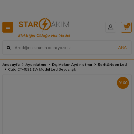
Hızlı Teslimat, Geniş Ürün Yelpazesi! 📦
0
Elektriğin Olduğu Her Yerde!
ARA
Anasayfa
Aydınlatma
Dış Mekan Aydınlatma
Şerit&Neon Led
Cata CT-4591 1W Modül Led Beyaz Işık
%
60