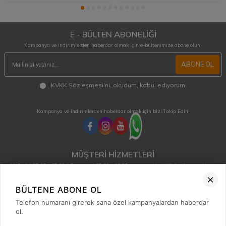
E - BÜLTEN ABONELİĞİ
Kampanya ve indirimlerden haberdar olmak için e-bültenimize abone olun.
ABONE OL
KVKK Sözleşmesi'ni
, okudum, kabul ediyorum.
Kampanya ve indirimlerden haberdar olmak için bizi Takip Edin!
MÜŞTERİ HİZMETLERİ
Hafta içi 08:00 - 18:00 / Cumartesi 08:00 - 13:00 arası merak ettiğiniz tüm sorular ve
siparişleriniz için ulaşabilirsiniz.
0850 515 01 10
BÜLTENE ABONE OL
Telefon numaranı girerek sana özel kampanyalardan haberdar
ol.
Hızlı Erişim