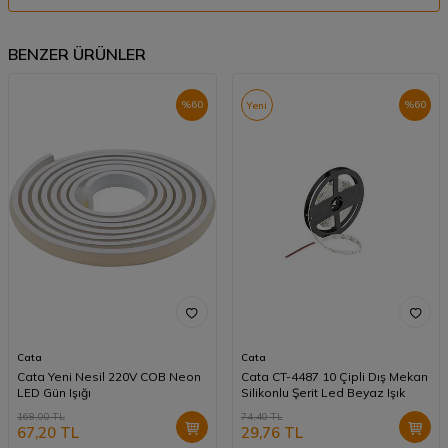
BENZER ÜRÜNLER
%
60
%
60
Yeni
Cata
Cata
Cata Yeni Nesil 220V COB Neon
Cata CT-4487 10 Çipli Dış Mekan
LED Gün Işığı
Silikonlu Şerit Led Beyaz Işık
168,00
TL
74,40
TL
67,20
TL
29,76
TL