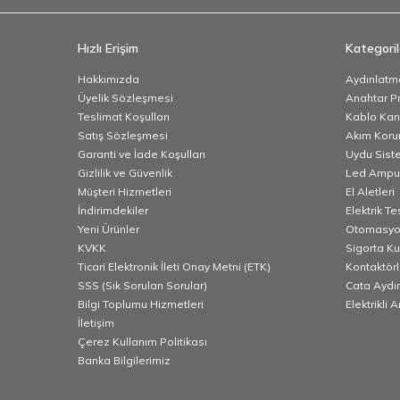
Hızlı Erişim
Kategoril
Hakkımızda
Aydınlatm
Üyelik Sözleşmesi
Anahtar Pr
Teslimat Koşulları
Kablo Kana
Satış Sözleşmesi
Akım Korum
Garanti ve İade Koşulları
Uydu Sist
Gizlilik ve Güvenlik
Led Ampu
Müşteri Hizmetleri
El Aletleri
İndirimdekiler
Elektrik T
Yeni Ürünler
Otomasyo
KVKK
Sigorta K
Ticari Elektronik İleti Onay Metni (ETK)
Kontaktörl
SSS (Sık Sorulan Sorular)
Cata Aydı
Bilgi Toplumu Hizmetleri
Elektrikli 
İletişim
Çerez Kullanım Politikası
Banka Bilgilerimiz