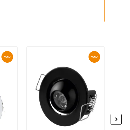
%
60
%
60
Yeni