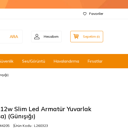
Favoriler
ARA
Hesabım
Sepetim
(
0
)
Güvenlik
Ses/Görüntü
Havalandırma
Fırsatlar
şığı)
12w Slim Led Armatür Yuvarlak
a) (Günışığı)
44205
Ürün Kodu :
L260323