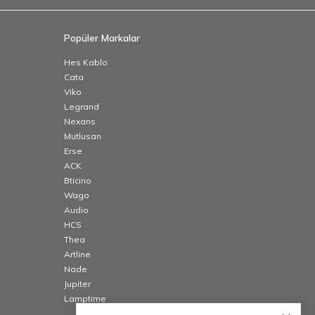
Popüler Markalar
Hes Kablo
Cata
Viko
Legrand
Nexans
Mutlusan
Erse
ACK
Bticino
Wago
Audio
HCS
Thea
Artline
Nade
Jupiter
Lamptime