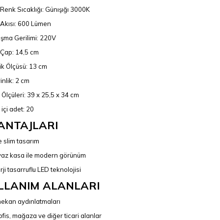
k Renk Sıcaklığı: Günışığı 3000K
k Akısı: 600 Lümen
ışma Gerilimi: 220V
 Çap: 14,5 cm
ik Ölçüsü: 13 cm
inlik: 2 cm
i Ölçüleri: 39 x 25,5 x 34 cm
 içi adet: 20
ANTAJLARI
e slim tasarım
az kasa ile modern görünüm
rji tasarruflu LED teknolojisi
LLANIM ALANLARI
mekan aydınlatmaları
 ofis, mağaza ve diğer ticari alanlar