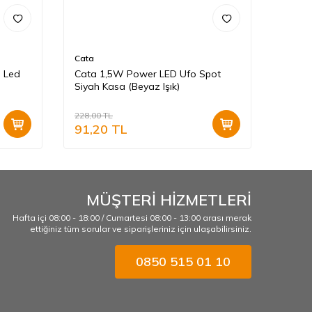
Cata
Cata
l Led
Cata 1,5W Power LED Ufo Spot
Cata 
Siyah Kasa (Beyaz Işık)
Spot A
228,00
TL
240,00
91,20
TL
96,0
MÜŞTERİ HİZMETLERİ
Hafta içi 08:00 - 18:00 / Cumartesi 08:00 - 13:00 arası merak
ettiğiniz tüm sorular ve siparişleriniz için ulaşabilirsiniz.
0850 515 01 10