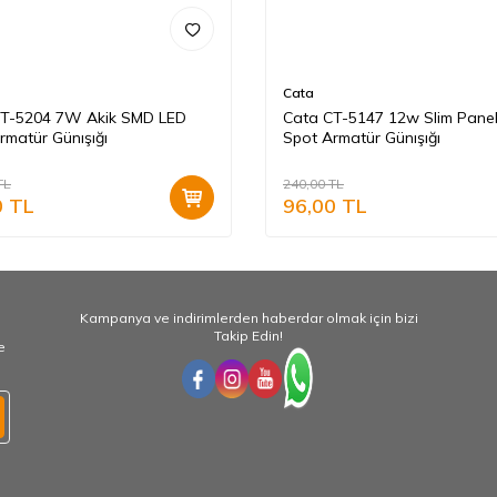
Cata
CT-5204 7W Akik SMD LED
Cata CT-5147 12w Slim Pane
rmatür Günışığı
Spot Armatür Günışığı
TL
240,00
TL
0
TL
96,00
TL
Kampanya ve indirimlerden haberdar olmak için bizi
Takip Edin!
e