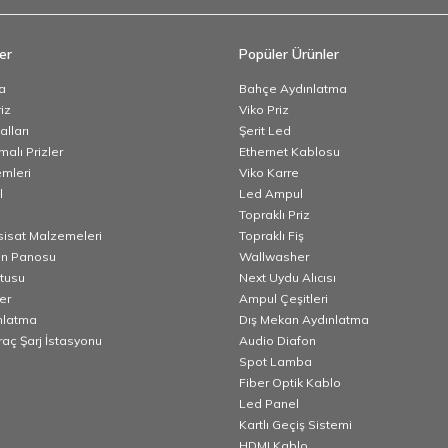
er
Popüler Ürünler
a
Bahçe Aydınlatma
iz
Viko Priz
lları
Şerit Led
alı Prizler
Ethernet Kablosu
emleri
Viko Karre
l
Led Ampul
Topraklı Priz
esisat Malzemeleri
Topraklı Fiş
n Panosu
Wallwasher
utusu
Next Uydu Alıcısı
er
Ampul Çeşitleri
nlatma
Dış Mekan Aydınlatma
Araç Şarj İstasyonu
Audio Diafon
Spot Lamba
Fiber Optik Kablo
Led Panel
Kartlı Geçiş Sistemi
HDMI Kablo