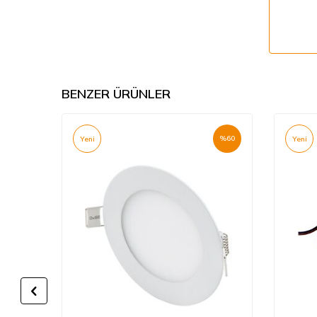
BENZER ÜRÜNLER
%
60
%
60
Yeni
Yeni