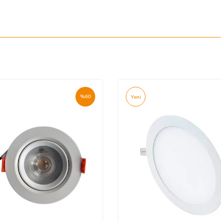
%
60
Yeni