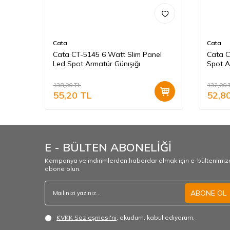
Cata
Cata
Cata CT-5145 6 Watt Slim Panel
Cata 
ür
Led Spot Armatür Günışığı
Spot A
138,00
TL
132,00
55,20
TL
52,8
E - BÜLTEN ABONELİĞİ
Kampanya ve indirimlerden haberdar olmak için e-bültenimiz
abone olun.
ABONE OL
KVKK Sözleşmesi'ni
, okudum, kabul ediyorum.