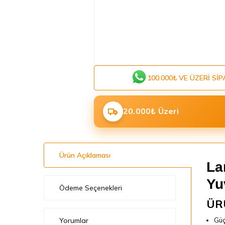
100.000₺ VE ÜZERI SIP
20.000₺ Üzeri
Ürün Açıklaması
La
Yu
Ödeme Seçenekleri
ÜR
Yorumlar
Güç