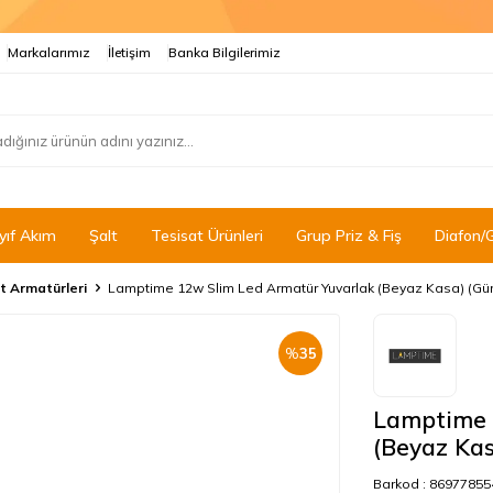
Markalarımız
İletişim
Banka Bilgilerimiz
yıf Akım
Şalt
Tesisat Ürünleri
Grup Priz & Fiş
Diafon/
t Armatürleri
Lamptime 12w Slim Led Armatür Yuvarlak (Beyaz Kasa) (Günı
%
35
Lamptime 
(Beyaz Kas
Barkod :
86977855