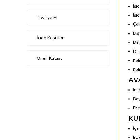
Işı
Işı
Tavsiye Et
Çal
Dış
İade Koşulları
Del
Der
Öneri Kutusu
Kol
Koli
AV
İnc
Bey
Ene
KU
İç 
Ev,