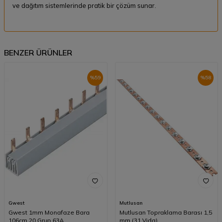
ve dağıtım sistemlerinde pratik bir çözüm sunar.
BENZER ÜRÜNLER
%
59
%
58
Gwest
Mutlusan
Gwest 1mm Monafaze Bara
Mutlusan Topraklama Barası 1,5
106cm 20 Grup 63A
mm (31 Vida)