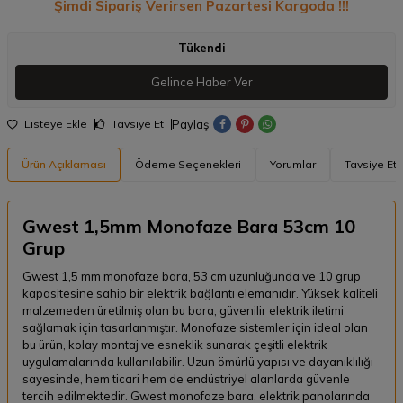
Şimdi Sipariş Verirsen Pazartesi Kargoda !!!
Tükendi
Gelince Haber Ver
Paylaş
Listeye Ekle
Tavsiye Et
Ürün Açıklaması
Ödeme Seçenekleri
Yorumlar
Tavsiye Et
Gwest 1,5mm Monofaze Bara 53cm 10
Grup
Gwest 1,5 mm monofaze bara, 53 cm uzunluğunda ve 10 grup
kapasitesine sahip bir elektrik bağlantı elemanıdır. Yüksek kaliteli
malzemeden üretilmiş olan bu bara, güvenilir elektrik iletimi
sağlamak için tasarlanmıştır. Monofaze sistemler için ideal olan
bu ürün, kolay montaj ve esneklik sunarak çeşitli elektrik
uygulamalarında kullanılabilir. Uzun ömürlü yapısı ve dayanıklılığı
sayesinde, hem ticari hem de endüstriyel alanlarda güvenle
tercih edilmektedir. Gwest monofaze bara, elektrik panolarında