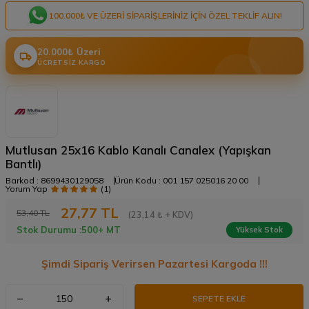
100.000₺ VE ÜZERI SIPARIŞLERINIZ IÇIN ÖZEL TEKLIF ALIN!
20.000₺ Üzeri
ÜCRETSIZ KARGO
Mutlusan 25x16 Kablo Kanalı Canalex (Yapışkan
Bantlı)
Barkod :
8699430129058
Ürün Kodu :
001 157 025016 20 00
Yorum Yap
(1)
27,77
TL
53,40
TL
(23,14 ₺ + KDV)
Stok Durumu :
500+ MT
Yüksek Stok
Şimdi Sipariş Verirsen Pazartesi Kargoda !!!
SEPETE EKLE