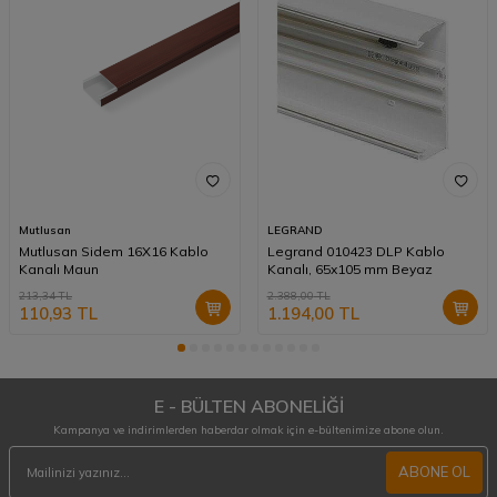
Mutlusan
LEGRAND
Mutlusan Sidem 16X16 Kablo
Legrand 010423 DLP Kablo
Kanalı Maun
Kanalı, 65x105 mm Beyaz
213,34
TL
2.388,00
TL
110,93
TL
1.194,00
TL
E - BÜLTEN ABONELİĞİ
Kampanya ve indirimlerden haberdar olmak için e-bültenimize abone olun.
ABONE OL