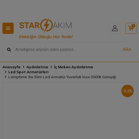
0.000₺ üzeri alışverişlerde ÜCRETSİZ KARGO 🚚
0
Elektriğin Olduğu Her Yerde!
ARA
Anasayfa
Aydınlatma
İç Mekan Aydınlatma
Led Spot Armatürleri
Lamptime 3w Slım Led Armatür Yuvarlak Inox 3000k Günışığı
%
35