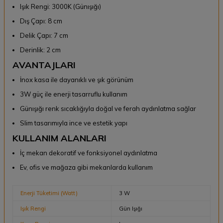
Işık Rengi: 3000K (Günışığı)
Dış Çapı: 8 cm
Delik Çapı: 7 cm
Derinlik: 2 cm
AVANTAJLARI
İnox kasa ile dayanıklı ve şık görünüm
3W güç ile enerji tasarruflu kullanım
Günışığı renk sıcaklığıyla doğal ve ferah aydınlatma sağlar
Slim tasarımıyla ince ve estetik yapı
KULLANIM ALANLARI
İç mekan dekoratif ve fonksiyonel aydınlatma
Ev, ofis ve mağaza gibi mekanlarda kullanım
Enerji Tüketimi (Watt)
3 W
Işık Rengi
Gün Işığı