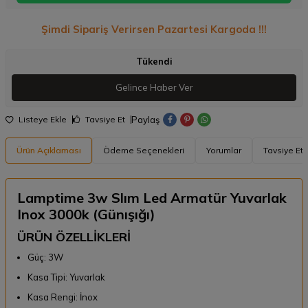
Şimdi Sipariş Verirsen Pazartesi Kargoda !!!
Tükendi
Gelince Haber Ver
Paylaş
Listeye Ekle
Tavsiye Et
Ürün Açıklaması
Ödeme Seçenekleri
Yorumlar
Tavsiye Et
Lamptime 3w Slım Led Armatür Yuvarlak
Inox 3000k (Günışığı)
ÜRÜN ÖZELLİKLERİ
Güç: 3W
Kasa Tipi: Yuvarlak
Kasa Rengi: İnox