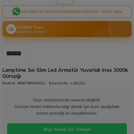
100.000₺ VE ÜZERI SIPARIŞLERINIZ IÇIN ÖZEL TEKLIF ALIN!
20.000₺ Üzeri
ÜCRETSIZ KARGO
Lamptime 3w Slım Led Armatür Yuvarlak Inox 3000k
Günışığı
Barkod :
8697785544151
Ürün Kodu :
L261321
Ürün stoklarımızda mevcut değildir.
Ürünün temini hakkında bilgi almak için bize aşağıdaki
buton aracılığı ile ulaşabilirsiniz.
Bilgi Almak İçin Tıklayın