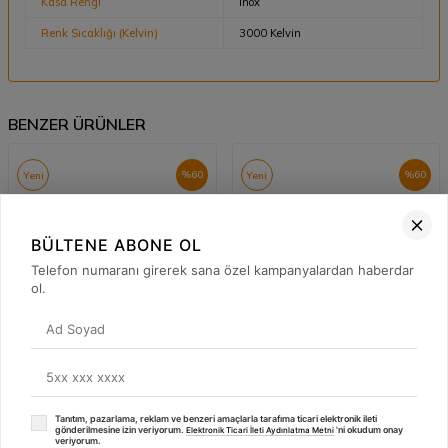
Kasa Rengi
Inox
Renk Sıcaklığı (Kelvin)
3000 Kelvin
BENZER ÜRÜNLER
%
60
%
60
Yeni
Yeni
BÜLTENE ABONE OL
Telefon numaranı girerek sana özel kampanyalardan haberdar
ol.
Tanıtım, pazarlama, reklam ve benzeri amaçlarla tarafıma ticari elektronik ileti
Cata
Cata
gönderilmesine izin veriyorum.
'ni okudum onay
⚡
Elektronik Ticari İleti Aydınlatma Metni
veriyorum.
Cata CT-5145 6 Watt Slim Panel
Cata CT-5204 7W Akik SMD LED