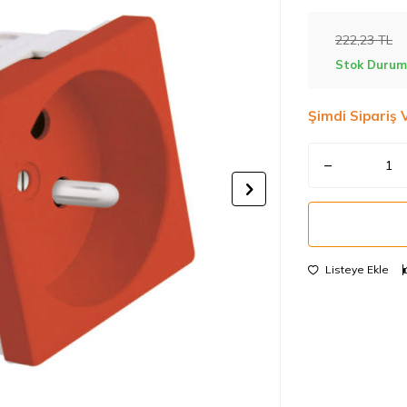
222,23
TL
Stok Durum
Şimdi Sipariş 
Listeye Ekle