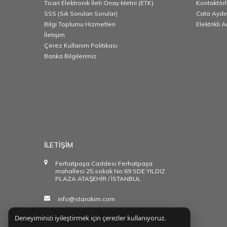
Ticari Elektronik İleti Onay Metni (ETK)
Kontaktörl
SSS (Sık Sorulan Sorular)
Cata Aydı
Bilgi Toplumu Hizmetleri
Elektrikli 
İletişim
Çerez Kullanım Politikası
Banka Bilgilerimiz
İLETİŞİM
Ferhatpaşa Caddesi Ferhatpaşa
mahallesi 25.sokak No:69 SDE YILDIZ
PLAZA ATAŞEHİR / İSTANBUL
info@starakim.com
Deneyiminizi iyileştirmek için çerezler kullanıyoruz.