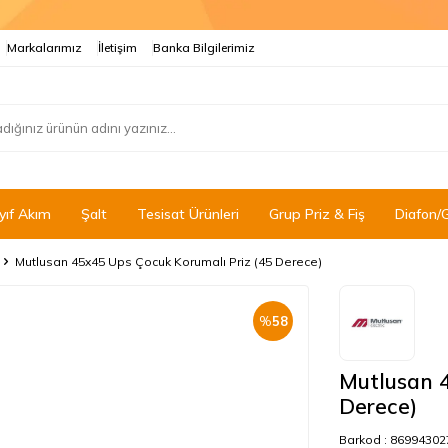
Markalarımız
İletişim
Banka Bilgilerimiz
yıf Akım
Şalt
Tesisat Ürünleri
Grup Priz & Fiş
Diafon/
Mutlusan 45x45 Ups Çocuk Korumalı Priz (45 Derece)
%
58
Mutlusan 4
Derece)
Barkod :
86994302