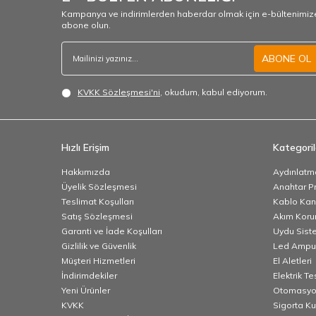
Kampanya ve indirimlerden haberdar olmak için e-bültenimiz
abone olun.
ABONE OL
KVKK Sözleşmesi'ni
, okudum, kabul ediyorum.
Hızlı Erişim
Kategoril
Hakkımızda
Aydınlatm
Üyelik Sözleşmesi
Anahtar Pr
Teslimat Koşulları
Kablo Kana
Satış Sözleşmesi
Akım Korum
Garanti ve İade Koşulları
Uydu Sist
Gizlilik ve Güvenlik
Led Ampu
Müşteri Hizmetleri
El Aletleri
İndirimdekiler
Elektrik T
Yeni Ürünler
Otomasyo
KVKK
Sigorta K