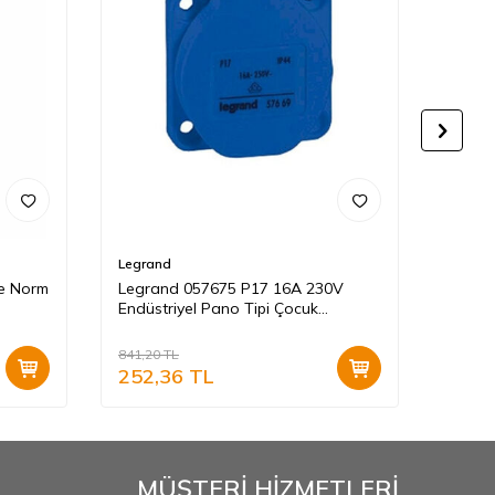
Legrand
NEAD
ee Norm
Legrand 057675 P17 16A 230V
Nead 
Endüstriyel Pano Tipi Çocuk
Makine
Korumalı Priz
841,20
TL
146,40
252,36
TL
57,1
MÜŞTERİ HİZMETLERİ