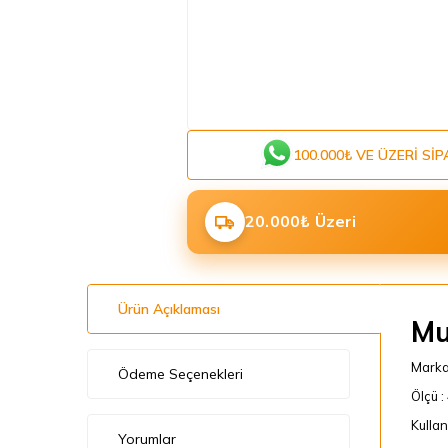
100.000₺ VE ÜZERI SIP
20.000₺ Üzeri
Ürün Açıklaması
Mu
Marka
Ödeme Seçenekleri
Ölçü 
Kullan
Yorumlar