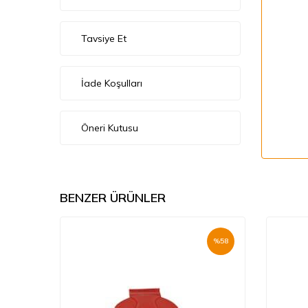
Tavsiye Et
İade Koşulları
Öneri Kutusu
BENZER ÜRÜNLER
%
70
%
58