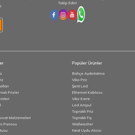
Takip Edin!
e
er
Popüler Ürünler
a
Bahçe Aydınlatma
iz
Viko Priz
lları
Şerit Led
alı Prizler
Ethernet Kablosu
emleri
Viko Karre
l
Led Ampul
Topraklı Priz
esisat Malzemeleri
Topraklı Fiş
n Panosu
Wallwasher
utusu
Next Uydu Alıcısı