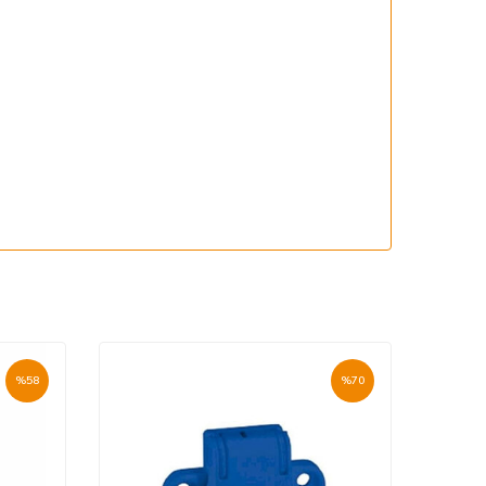
%
58
%
70
Yeni