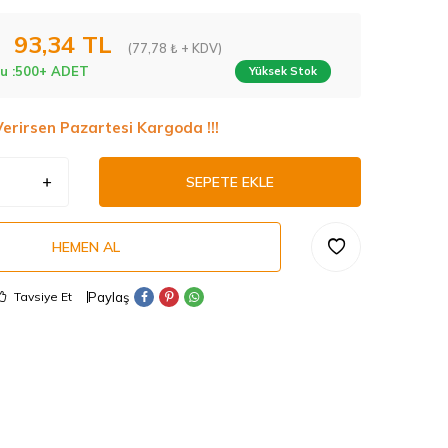
93,34
TL
(77,78 ₺ + KDV)
u :
500+ ADET
Yüksek Stok
Verirsen Pazartesi Kargoda !!!
SEPETE EKLE
HEMEN AL
Paylaş
Tavsiye Et