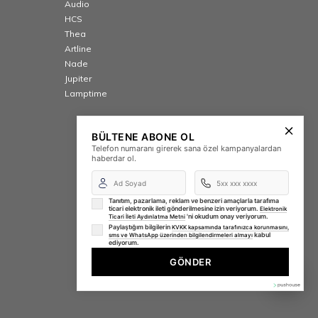
Audio
HCS
Thea
Artline
Nade
Jupiter
Lamptime
BÜLTENE ABONE OL
Telefon numaranı girerek sana özel kampanyalardan
haberdar ol.
Tanıtım, pazarlama, reklam ve benzeri amaçlarla tarafıma
ticari elektronik ileti gönderilmesine izin veriyorum.
Elektronik
'ni okudum onay veriyorum.
Ticari İleti Aydınlatma Metni
Paylaştığım bilgilerin
KVKK kapsamında tarafınızca korunmasını,
kabul
sms ve WhatsApp üzerinden bilgilendirmeleri almayı
ediyorum.
GÖNDER
⚡