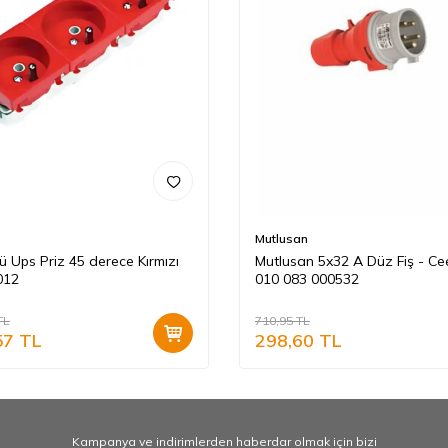
Mutlusan
ü Ups Priz 45 derece Kırmızı
Mutlusan 5x32 A Düz Fiş - C
012
010 083 000532
TL
710,95
TL
57
TL
298,60
TL
Kampanya ve indirimlerden haberdar olmak için bizi