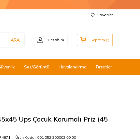
Favoriler
ARA
Hesabım
Sepetim
(
0
)
Güvenlik
Ses/Görüntü
Havalandırma
Fırsatlar
5x45 Ups Çocuk Korumalı Priz (45
74871
Ürün Kodu :
001 052 300002 00 00