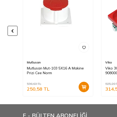
Mutlusan
Viko
Mutlusan Mut-103 5X16 A Makine
Viko 3l
Prizi Cee Norm
90800
596,63
TL
925,20
250,58
TL
314,
E - BÜLTEN ABONELİĞİ