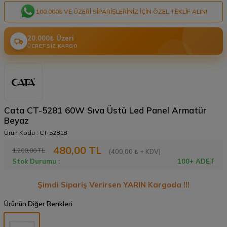
100.000₺ VE ÜZERI SIPARIŞLERINIZ IÇIN ÖZEL TEKLIF ALIN!
20.000₺ Üzeri
ÜCRETSIZ KARGO
Cata CT-5281 60W Sıva Üstü Led Panel Armatür
Beyaz
Ürün Kodu :
CT-5281B
480,00
TL
1.200,00
TL
(400,00 ₺ + KDV)
Stok Durumu :
100+ ADET
Şimdi Sipariş Verirsen YARIN Kargoda !!!
Ürünün Diğer Renkleri