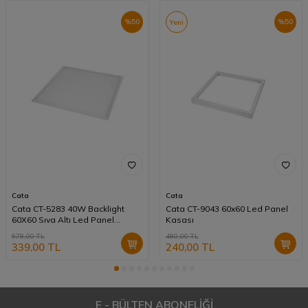
%
50
%
50
Yeni
Cata
Cata
Cata CT-5283 40W Backlight
Cata CT-9043 60x60 Led Panel
60X60 Sıva Altı Led Panel
Kasası
Armatür Beyaz Işık
678,00
TL
480,00
TL
339,00
TL
240,00
TL
E - BÜLTEN ABONELİĞİ