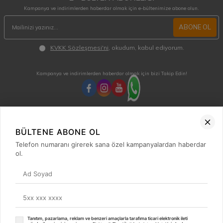
Kampanya ve indirimlerden haberdar olmak için e-bültenimize abone olun.
ABONE OL
KVKK Sözleşmesi'ni
, okudum, kabul ediyorum.
Kampanya ve indirimlerden haberdar olmak için bizi Takip Edin!
MÜŞTERİ HİZMETLERİ
Hafta içi 08:00 - 18:00 / Cumartesi 08:00 - 13:00 arası merak ettiğiniz tüm sorular ve
BÜLTENE ABONE OL
siparişleriniz için ulaşabilirsiniz.
Telefon numaranı girerek sana özel kampanyalardan haberdar
0850 515 01 10
ol.
Hızlı Erişim
Kategoriler
Popüler Ürünler
Tanıtım, pazarlama, reklam ve benzeri amaçlarla tarafıma ticari elektronik ileti