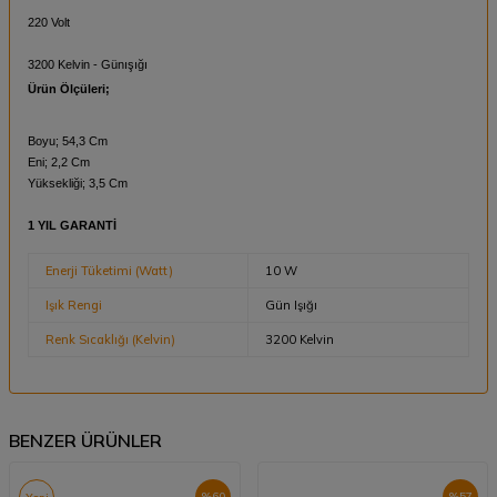
220 Volt
3200 Kelvin - Günışığı
Ürün Ölçüleri;
Boyu; 54,3 Cm
Eni; 2,2 Cm
Yüksekliği; 3,5 Cm
1 YIL GARANTİ
Enerji Tüketimi (Watt)
10 W
Işık Rengi
Gün Işığı
Renk Sıcaklığı (Kelvin)
3200 Kelvin
BENZER ÜRÜNLER
%
60
%
57