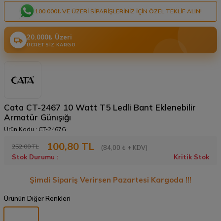
100.000₺ VE ÜZERI SIPARIŞLERINIZ IÇIN ÖZEL TEKLIF ALIN!
20.000₺ Üzeri
ÜCRETSIZ KARGO
Cata CT-2467 10 Watt T5 Ledli Bant Eklenebilir
Armatür Günışığı
Ürün Kodu :
CT-2467G
100,80
TL
252,00
TL
(84,00 ₺ + KDV)
Stok Durumu :
Kritik Stok
Şimdi Sipariş Verirsen Pazartesi Kargoda !!!
Ürünün Diğer Renkleri