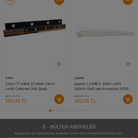
Yeni
Cata
Jupiter
Cata CT-2464 10 Watt 39cm
Jupiter LE496 S 10W Led'li
Ledli Cabinet Usb Şarjlı
100cm Gizli Işık Armatürü 3000K
Sensörlü Armatür Günışığı Siyah
Günışığı
480,00
TL
842,67
TL
Kasa
192,00
TL
362,35
TL
E - BÜLTEN ABONELİĞİ
Kampanya ve indirimlerden haberdar olmak için e-bültenimize abone olun.