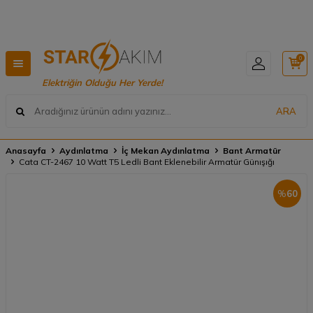
🚚
Hızlı Teslimat, Geniş Ürün Yelpazesi! 📦
0
Elektriğin Olduğu Her Yerde!
ARA
Anasayfa
Aydınlatma
İç Mekan Aydınlatma
Bant Armatür
Cata CT-2467 10 Watt T5 Ledli Bant Eklenebilir Armatür Günışığı
%
60