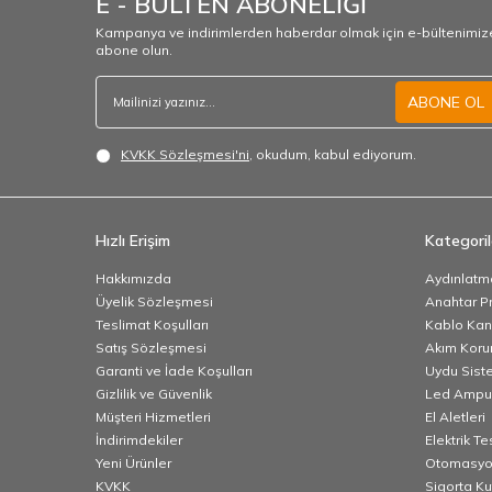
E - BÜLTEN ABONELİĞİ
Kampanya ve indirimlerden haberdar olmak için e-bültenimiz
abone olun.
ABONE OL
KVKK Sözleşmesi'ni
, okudum, kabul ediyorum.
Hızlı Erişim
Kategoril
Hakkımızda
Aydınlatm
Üyelik Sözleşmesi
Anahtar Pr
Teslimat Koşulları
Kablo Kana
Satış Sözleşmesi
Akım Korum
Garanti ve İade Koşulları
Uydu Sist
Gizlilik ve Güvenlik
Led Ampu
Müşteri Hizmetleri
El Aletleri
İndirimdekiler
Elektrik T
Yeni Ürünler
Otomasyo
KVKK
Sigorta K