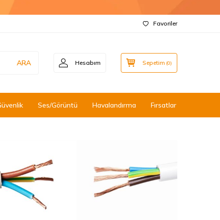
Favoriler
ARA
Hesabım
Sepetim
(
0
)
Güvenlik
Ses/Görüntü
Havalandırma
Fırsatlar