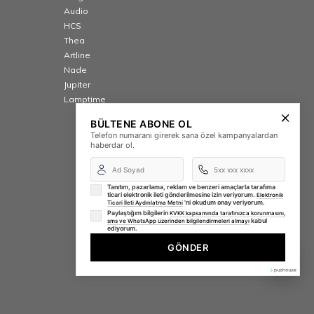
Audio
HCS
Thea
Artline
Nade
Jupiter
Lamptime
BÜLTENE ABONE OL
Telefon numaranı girerek sana özel kampanyalardan
haberdar ol.
Tanıtım, pazarlama, reklam ve benzeri amaçlarla tarafıma
ticari elektronik ileti gönderilmesine izin veriyorum.
Elektronik
'ni okudum onay veriyorum.
Ticari İleti Aydınlatma Metni
Paylaştığım bilgilerin
KVKK kapsamında tarafınızca korunmasını,
kabul
sms ve WhatsApp üzerinden bilgilendirmeleri almayı
ediyorum.
GÖNDER
⚡