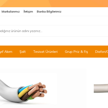
Markalarımız
İletişim
Banka Bilgilerimiz
yıf Akım
Şalt
Tesisat Ürünleri
Grup Priz & Fiş
Diafon/