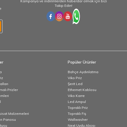
Kampanya ve indirimlerden haberdar olmak için bizi
Takip Edin!
e
er
Popüler Ürünler
a
Bahçe Aydınlatma
iz
Viko Priz
lları
Şerit Led
alı Prizler
Ethernet Kablosu
emleri
Viko Karre
l
Led Ampul
Topraklı Priz
esisat Malzemeleri
Topraklı Fiş
n Panosu
Wallwasher
utusu
Next Uydu Alıcısı