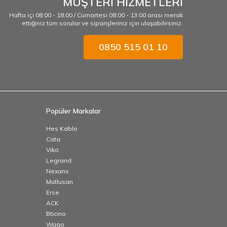
MÜŞTERİ HİZMETLERİ
Hafta içi 08:00 - 18:00 / Cumartesi 08:00 - 13:00 arası merak
ettiğiniz tüm sorular ve siparişleriniz için ulaşabilirsiniz.
0850 515 01 10
Popüler Markalar
Hes Kablo
Cata
Viko
Legrand
Nexans
Mutlusan
Erse
ACK
Bticino
Wago