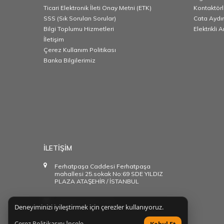
Ticari Elektronik İleti Onay Metni (ETK)
Kontaktörl
SSS (Sık Sorulan Sorular)
Cata Aydı
Bilgi Toplumu Hizmetleri
Elektrikli 
İletişim
Çerez Kullanım Politikası
Banka Bilgilerimiz
İLETİŞİM
Ferhatpaşa Caddesi Ferhatpaşa
mahallesi 25.sokak No:69 SDE YILDIZ
PLAZA ATAŞEHİR / İSTANBUL
info@starakim.com
Deneyiminizi iyileştirmek için çerezler kullanıyoruz.
Çerez Politikasını İncele