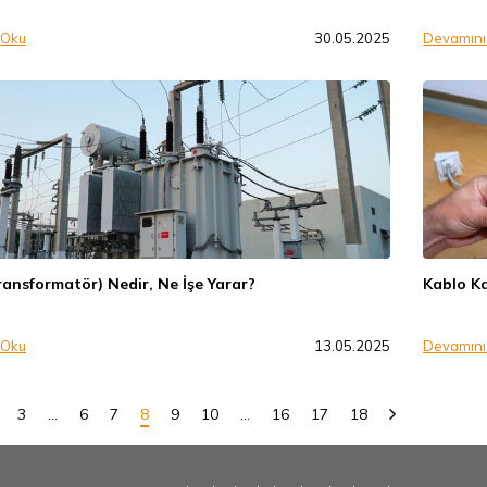
 Oku
30.05.2025
Devamını
ransformatör) Nedir, Ne İşe Yarar?
Kablo Ka
 Oku
13.05.2025
Devamını
3
…
6
7
8
9
10
…
16
17
18