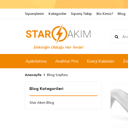
Siparişlerim
Kategoriler
Sipariş Takip
Biz Kimiz?
Blog
Elektriğin Olduğu Her Yerde!
Aydınlatma
Anahtar Priz
Enerji Kabloları
Za
Anasayfa
Blog Sayfası
Blog Kategorileri
Star Akım Blog