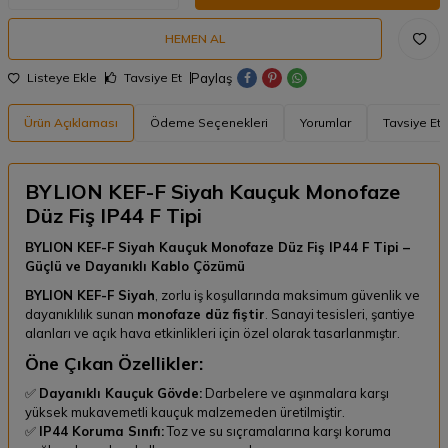
HEMEN AL
Paylaş
Listeye Ekle
Tavsiye Et
Ürün Açıklaması
Ödeme Seçenekleri
Yorumlar
Tavsiye Et
BYLION KEF-F Siyah Kauçuk Monofaze
Düz Fiş IP44 F Tipi
BYLION KEF-F Siyah Kauçuk Monofaze Düz Fiş IP44 F Tipi –
Güçlü ve Dayanıklı Kablo Çözümü
BYLION KEF-F Siyah
, zorlu iş koşullarında maksimum güvenlik ve
dayanıklılık sunan
monofaze düz fiştir
. Sanayi tesisleri, şantiye
alanları ve açık hava etkinlikleri için özel olarak tasarlanmıştır.
Öne Çıkan Özellikler:
✅
Dayanıklı Kauçuk Gövde:
Darbelere ve aşınmalara karşı
yüksek mukavemetli kauçuk malzemeden üretilmiştir.
✅
IP44 Koruma Sınıfı:
Toz ve su sıçramalarına karşı koruma