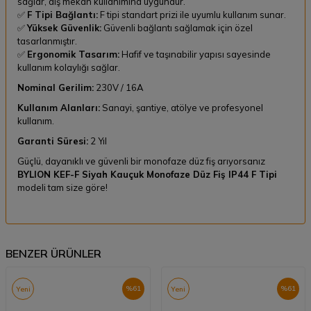
sağlar, dış mekan kullanımına uygundur.
✅
F Tipi Bağlantı:
F tipi standart prizi ile uyumlu kullanım sunar.
✅
Yüksek Güvenlik:
Güvenli bağlantı sağlamak için özel
tasarlanmıştır.
✅
Ergonomik Tasarım:
Hafif ve taşınabilir yapısı sayesinde
kullanım kolaylığı sağlar.
Nominal Gerilim:
230V / 16A
Kullanım Alanları:
Sanayi, şantiye, atölye ve profesyonel
kullanım.
Garanti Süresi:
2 Yıl
Güçlü, dayanıklı ve güvenli bir monofaze düz fiş arıyorsanız
BYLION KEF-F Siyah Kauçuk Monofaze Düz Fiş IP44 F Tipi
modeli tam size göre!
BENZER ÜRÜNLER
%
61
%
61
Yeni
Yeni