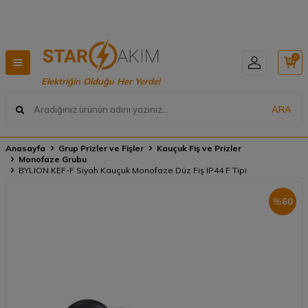

Hızlı Teslimat, Geniş Ürün Yelpazesi! 📦
0
Elektriğin Olduğu Her Yerde!
ARA
Anasayfa
Grup Prizler ve Fişler
Kauçuk Fiş ve Prizler
Monofaze Grubu
BYLION KEF-F Siyah Kauçuk Monofaze Düz Fiş IP44 F Tipi
%
60