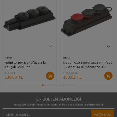
NEAD
NEAD
Nead 1x16A Monofaze 3'lü
Nead 4010 1 adet 3x25 A Trifaze
Kauçuk Grup Priz
+ 2 adet 1X16 Monofaze 3'lü
Kauçuk Priz
355,20
TL
1.161,60
TL
138,53
TL
453,02
TL
E - BÜLTEN ABONELİĞİ
Kampanya ve indirimlerden haberdar olmak için e-bültenimize abone olun.
ABONE OL