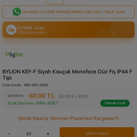
100.000₺ VE ÜZERI SIPARIŞLERINIZ IÇIN ÖZEL TEKLIF ALIN!
20.000₺ Üzeri
ÜCRETSIZ KARGO
BYLION KEF-F Siyah Kauçuk Monofaze Düz Fiş IP44 F
Tipi
Ürün Kodu :
950-001-0001
60,00
TL
150,00
TL
(50,00 ₺ + KDV)
Stok Durumu :
500+ ADET
Yüksek Stok
Şimdi Sipariş Verirsen Pazartesi Kargoda !!!
SEPETE EKLE