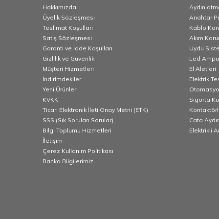
Hakkımızda
Aydınlatm
Üyelik Sözleşmesi
Anahtar Pr
Teslimat Koşulları
Kablo Kana
Satış Sözleşmesi
Akım Korum
Garanti ve İade Koşulları
Uydu Sist
Gizlilik ve Güvenlik
Led Ampu
Müşteri Hizmetleri
El Aletleri
İndirimdekiler
Elektrik T
Yeni Ürünler
Otomasyo
KVKK
Sigorta K
Ticari Elektronik İleti Onay Metni (ETK)
Kontaktörl
SSS (Sık Sorulan Sorular)
Cata Aydı
Bilgi Toplumu Hizmetleri
Elektrikli 
İletişim
Çerez Kullanım Politikası
Banka Bilgilerimiz