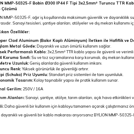
N MMP-50325-F Bobin Ø300 IP44 F Tipi 3x2,5mm² Turuncu TTR Kabl
o Çözümü
 MMP-50325-F, ağır iş koşullarında maksimum güvenlik ve dayanıklılık suna
sıdır. Sanayi tesisleri, şantiye alanları, atölyeler ve dış mekan kullanımı iç
ıkan Özellikler:
per Clad Aluminum (Bakır Kaplı Alüminyum) İletken ile Hafiflik ve Da
lam Metal Gövde:
Dayanıklı ve uzun ömürlü kullanım sağlar.
sek Performanslı Kablo:
3x2,5mm² TTR kablo yapısı ile güvenli ve verimli 
4 Koruma Sınıfı:
Su ve toz sıçramalarına karşı korumalı, dış mekan kullan
Metre Uzunluk:
Geniş alanlarda güvenli kullanım imkanı.
uncu Renk:
Yüksek görünürlük ile güvenliği artırır.
ipi (Schuko) Priz Uyumlu:
Standart priz sistemleri ile tam uyumluluk.
onomik Tasarım:
Kolay taşınabilir yapısı ile pratik kullanım sunar.
al Gerilim:
250V / 16A
nım Alanları:
Sanayi, şantiye, atölye, tarım alanları, açık hava etkinlikleri 
i:
Daha güvenli bir kullanım için kabloyu tamamen açarak çalıştırmanız öner
, dayanıklı ve güvenli bir kablo makarası arıyorsanız BYLION MMP-50325-F