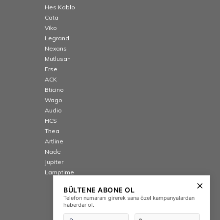
Hes Kablo
Cata
Viko
Legrand
Nexans
Mutlusan
Erse
ACK
Bticino
Wago
Audio
HCS
Thea
Artline
Nade
Jupiter
Lamptime
BÜLTENE ABONE OL
Telefon numaranı girerek sana özel kampanyalardan
haberdar ol.