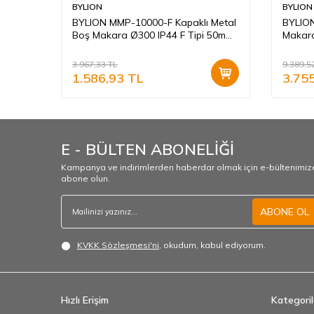
BYLION
BYLION
e
BYLION MMP-10000-F Kapaklı Metal
BYLION
Boş Makara Ø300 IP44 F Tipi 50m
Makara
Kapasiteli
50M Tu
3.967,33
TL
9.389,5
1.586,93
TL
3.75
E - BÜLTEN ABONELİĞİ
Kampanya ve indirimlerden haberdar olmak için e-bültenimiz
abone olun.
ABONE OL
KVKK Sözleşmesi'ni
, okudum, kabul ediyorum.
Hızlı Erişim
Kategoril