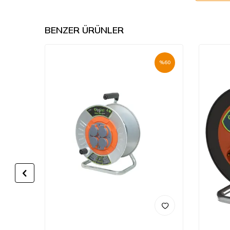
BENZER ÜRÜNLER
%
60
%
60