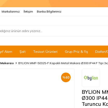
Markalarımız
İletişim
Banka Bilgilerimiz
yıf Akım
Şalt
Tesisat Ürünleri
Grup Priz & Fiş
Diafon/
 Makarası
BYLION MMP-50325-F Kapaklı Metal Makara Ø300 IP44 F Tipi 3x
%
60
BYLION MM
Ø300 IP44
Turuncu K