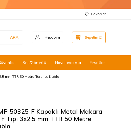
Favoriler
ARA
Hesabım
Sepetim
(
0
)
Güvenlik
Ses/Görüntü
Havalandırma
Fırsatlar
2,5 mm TTR 50 Metre Turuncu Kablo
P-50325-F Kapaklı Metal Makara
 F Tipi 3x2,5 mm TTR 50 Metre
ablo