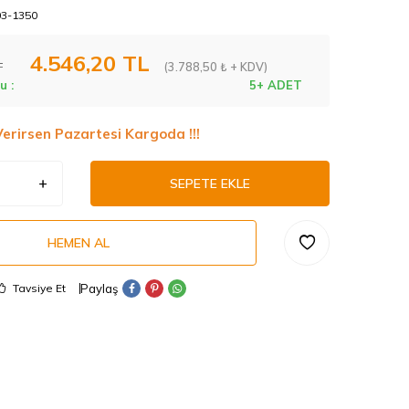
03-1350
4.546,20
TL
L
(3.788,50 ₺ + KDV)
u :
5+ ADET
Verirsen Pazartesi Kargoda !!!
SEPETE EKLE
HEMEN AL
Paylaş
Tavsiye Et