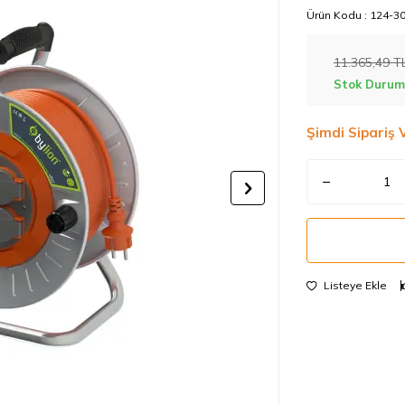
Ürün Kodu :
124-3
11.365,49
T
Stok Durum
Şimdi Sipariş 
Listeye Ekle