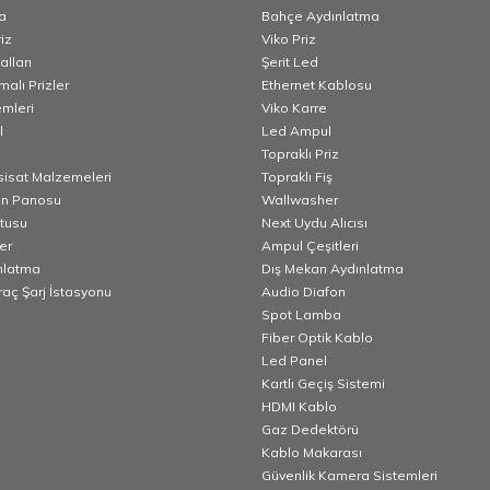
a
Bahçe Aydınlatma
iz
Viko Priz
lları
Şerit Led
alı Prizler
Ethernet Kablosu
emleri
Viko Karre
l
Led Ampul
Topraklı Priz
esisat Malzemeleri
Topraklı Fiş
n Panosu
Wallwasher
utusu
Next Uydu Alıcısı
er
Ampul Çeşitleri
nlatma
Dış Mekan Aydınlatma
Araç Şarj İstasyonu
Audio Diafon
Spot Lamba
Fiber Optik Kablo
Led Panel
Kartlı Geçiş Sistemi
HDMI Kablo
Gaz Dedektörü
Kablo Makarası
Güvenlik Kamera Sistemleri