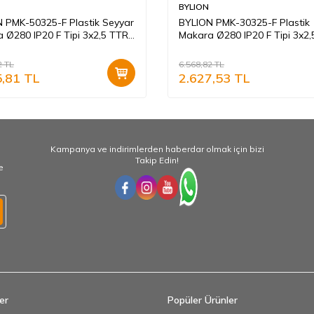
BYLION
 PMK-50325-F Plastik Seyyar
BYLION PMK-30325-F Plastik
 Ø280 IP20 F Tipi 3x2,5 TTR
Makara Ø280 IP20 F Tipi 3x2
runcu Kablo
30 Metre Turuncu Kablo
2
TL
6.568,82
TL
5,81
TL
2.627,53
TL
Kampanya ve indirimlerden haberdar olmak için bizi
Takip Edin!
e
er
Popüler Ürünler