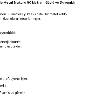
o Metal Makara 50 Metre – Güçlü ve Dayanıklı
n 50 metrelik yüksek kaliteli bir metal kablo
in özel olarak tasarlanmıştır.
yanıklılık
enerji aktarımı.
ımına uygundur.
ve profesyonel işler.
ilir.
 tam size göre! ⚡