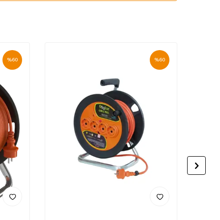
%
60
%
60