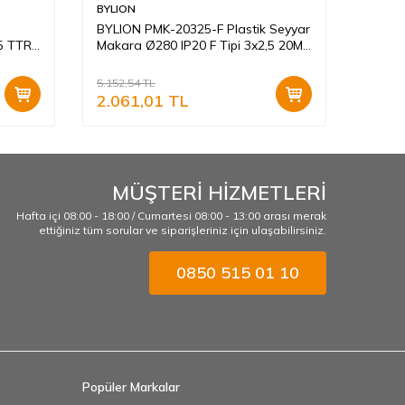
BYLION
BYLIO
BYLION PMK-20325-F Plastik Seyyar
BYLIO
,5 TTR
Makara Ø280 IP20 F Tipi 3x2,5 20M
Kapasi
Turuncu Kablo
Makar
5.152,54
TL
1.920,
2.061,01
TL
768,
MÜŞTERİ HİZMETLERİ
Hafta içi 08:00 - 18:00 / Cumartesi 08:00 - 13:00 arası merak
ettiğiniz tüm sorular ve siparişleriniz için ulaşabilirsiniz.
0850 515 01 10
Popüler Markalar