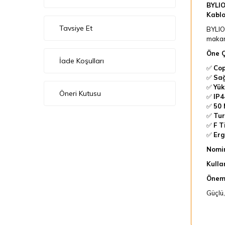
BYLIO
Kabl
Tavsiye Et
BYLION
makara
Öne Ç
İade Koşulları
✅
Cop
✅
Sağ
✅
Yük
Öneri Kutusu
✅
IP4
✅
50 
✅
Tur
✅
F T
✅
Erg
Nomin
Kulla
Öneml
Güçlü