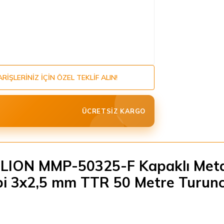
ARIŞLERINIZ IÇIN ÖZEL TEKLIF ALIN!
ÜCRETSIZ KARGO
LION MMP-50325-F Kapaklı Meta
pi 3x2,5 mm TTR 50 Metre Turun