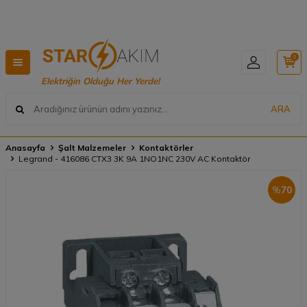

Hızlı Teslimat, Geniş Ürün Yelpazesi! 📦
0
Elektriğin Olduğu Her Yerde!
ARA
Anasayfa
Şalt Malzemeler
Kontaktörler
Legrand - 416086 CTX3 3K 9A 1NO1NC 230V AC Kontaktör
%
70