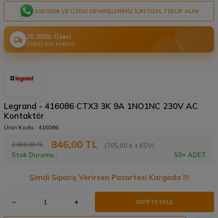
100.000₺ VE ÜZERI SIPARIŞLERINIZ IÇIN ÖZEL TEKLIF ALIN!
20.000₺ Üzeri
ÜCRETSIZ KARGO
Legrand - 416086 CTX3 3K 9A 1NO1NC 230V AC
Kontaktör
Ürün Kodu :
416086
846,00
TL
2.820,00
TL
(705,00 ₺ + KDV)
Stok Durumu :
50+ ADET
Şimdi Sipariş Verirsen Pazartesi Kargoda !!!
SEPETE EKLE