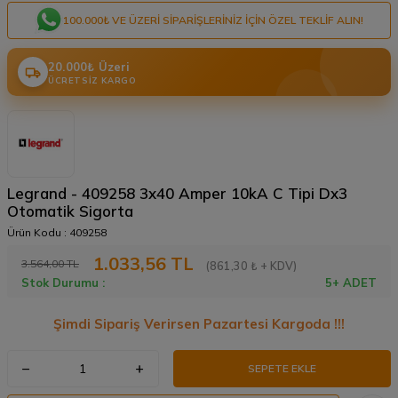
100.000₺ VE ÜZERI SIPARIŞLERINIZ IÇIN ÖZEL TEKLIF ALIN!
20.000₺ Üzeri
ÜCRETSIZ KARGO
Legrand - 409258 3x40 Amper 10kA C Tipi Dx3
Otomatik Sigorta
Ürün Kodu :
409258
1.033,56
TL
3.564,00
TL
(861,30 ₺ + KDV)
Stok Durumu :
5+ ADET
Şimdi Sipariş Verirsen Pazartesi Kargoda !!!
SEPETE EKLE