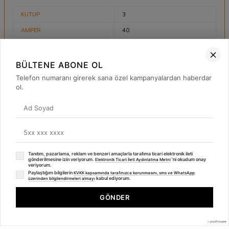
KUTUP
3
AMPER
40
TİP
C
Kesme Kapasitesi
10 kA
BÜLTENE ABONE OL
Telefon numaranı girerek sana özel kampanyalardan haberdar
ol.
BENZER ÜRÜNLER
%
66
%
66
Yeni
Yeni
Tanıtım, pazarlama, reklam ve benzeri amaçlarla tarafıma ticari elektronik ileti
gönderilmesine izin veriyorum.
'ni okudum onay
⚡
Elektronik Ticari İleti Aydınlatma Metni
veriyorum.
Paylaştığım bilgilerin
KVKK kapsamında tarafınızca korunmasını, sms ve WhatsApp
kabul ediyorum.
üzerinden bilgilendirmeleri almayı
Deneyiminizi iyileştirmek için çerezler kullanıyoruz.
GÖNDER
Çerez Politikasını İncele
Kabul Et