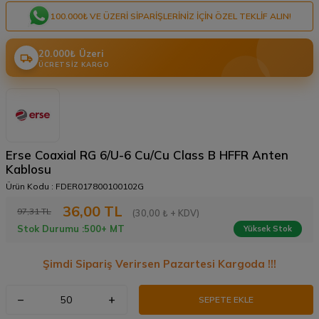
100.000₺ VE ÜZERI SIPARIŞLERINIZ IÇIN ÖZEL TEKLIF ALIN!
20.000₺ Üzeri
ÜCRETSIZ KARGO
Erse Coaxial RG 6/U-6 Cu/Cu Class B HFFR Anten
Kablosu
Ürün Kodu :
FDER017800100102G
36,00
TL
97,31
TL
(30,00 ₺ + KDV)
Stok Durumu :
500+ MT
Yüksek Stok
Şimdi Sipariş Verirsen Pazartesi Kargoda !!!
SEPETE EKLE