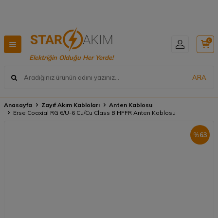
Hızlı Teslimat, Geniş Ürün Yelpazesi! 📦
0
Elektriğin Olduğu Her Yerde!
ARA
Anasayfa
Zayıf Akım Kabloları
Anten Kablosu
Erse Coaxial RG 6/U-6 Cu/Cu Class B HFFR Anten Kablosu
%
63