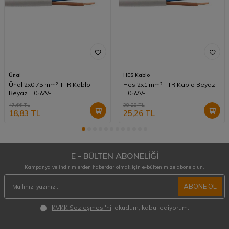
Ünal
HES Kablo
Ünal 2x0,75 mm² TTR Kablo
Hes 2x1 mm² TTR Kablo Beyaz
Beyaz H05VV-F
H05VV-F
47,66
TL
38,28
TL
18,83
TL
25,26
TL
E - BÜLTEN ABONELİĞİ
Kampanya ve indirimlerden haberdar olmak için e-bültenimize abone olun.
ABONE OL
KVKK Sözleşmesi'ni
, okudum, kabul ediyorum.