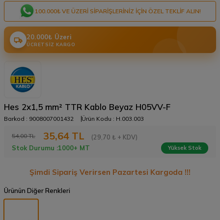
100.000₺ VE ÜZERI SIPARIŞLERINIZ IÇIN ÖZEL TEKLIF ALIN!
20.000₺ Üzeri
ÜCRETSIZ KARGO
Hes 2x1,5 mm² TTR Kablo Beyaz H05VV-F
Barkod :
9008007001432
Ürün Kodu :
H.003.003
35,64
TL
54,00
TL
(29,70 ₺ + KDV)
Stok Durumu :
1000+ MT
Yüksek Stok
Şimdi Sipariş Verirsen Pazartesi Kargoda !!!
Ürünün Diğer Renkleri