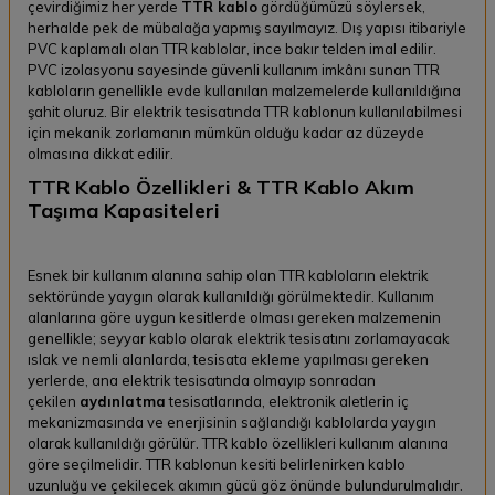
çevirdiğimiz her yerde
TTR kablo
gördüğümüzü söylersek,
herhalde pek de mübalağa yapmış sayılmayız. Dış yapısı itibariyle
PVC kaplamalı olan TTR kablolar, ince bakır telden imal edilir.
PVC izolasyonu sayesinde güvenli kullanım imkânı sunan TTR
kabloların genellikle evde kullanılan malzemelerde kullanıldığına
şahit oluruz. Bir elektrik tesisatında TTR kablonun kullanılabilmesi
için mekanik zorlamanın mümkün olduğu kadar az düzeyde
olmasına dikkat edilir.
TTR Kablo Özellikleri & TTR Kablo Akım
Taşıma Kapasiteleri
Esnek bir kullanım alanına sahip olan TTR kabloların elektrik
sektöründe yaygın olarak kullanıldığı görülmektedir. Kullanım
alanlarına göre uygun kesitlerde olması gereken malzemenin
genellikle; seyyar kablo olarak elektrik tesisatını zorlamayacak
ıslak ve nemli alanlarda, tesisata ekleme yapılması gereken
yerlerde, ana elektrik tesisatında olmayıp sonradan
çekilen
aydınlatma
tesisatlarında, elektronik aletlerin iç
mekanizmasında ve enerjisinin sağlandığı kablolarda yaygın
olarak kullanıldığı görülür. TTR kablo özellikleri kullanım alanına
göre seçilmelidir. TTR kablonun kesiti belirlenirken kablo
uzunluğu ve çekilecek akımın gücü göz önünde bulundurulmalıdır.