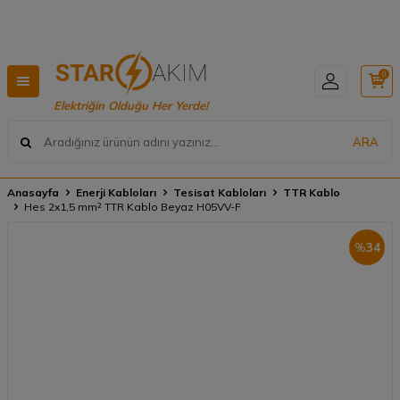
Hızlı Teslimat, Geniş Ürün Yelpazesi! 📦
0
Elektriğin Olduğu Her Yerde!
ARA
Anasayfa
Enerji Kabloları
Tesisat Kabloları
TTR Kablo
Hes 2x1,5 mm² TTR Kablo Beyaz H05VV-F
%
34