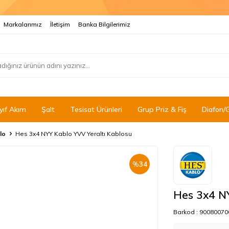
Markalarımız
İletişim
Banka Bilgilerimiz
yıf Akım
Şalt
Tesisat Ürünleri
Grup Priz & Fiş
Diafon/
lo
Hes 3x4 NYY Kablo YVV Yeraltı Kablosu
%
34
Hes 3x4 NY
Barkod :
90080070