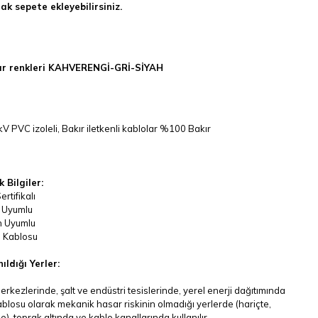
ak sepete ekleyebilirsiniz.
r renkleri KAHVERENGİ-GRİ-SİYAH
kV PVC izoleli, Bakır iletkenli kablolar %100 Bakır
 Bilgiler:
rtifikalı
 Uyumlu
 Uyumlu
ı Kablosu
ıldığı Yerler:
rkezlerinde, şalt ve endüstri tesislerinde, yerel enerji dağıtımında
blosu olarak mekanik hasar riskinin olmadığı yerlerde (hariçte,
e), toprak altında ve kablo kanallarında kullanılır.