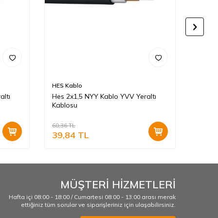
HES Kablo
Ünal
altı
Hes 2x1,5 NYY Kablo YVV Yeraltı
Ünal 
Kablosu
Kablo
60,36
TL
211,04
39,84
TL
83,3
MÜŞTERİ HİZMETLERİ
Hafta içi 08:00 - 18:00 / Cumartesi 08:00 - 13:00 arası merak
ettiğiniz tüm sorular ve siparişleriniz için ulaşabilirsiniz.