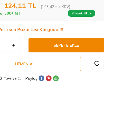
124,11
TL
(103,42 ₺ + KDV)
u :
500+ MT
Yüksek Stok
Verirsen Pazartesi Kargoda !!!
SEPETE EKLE
HEMEN AL
Paylaş
Tavsiye Et