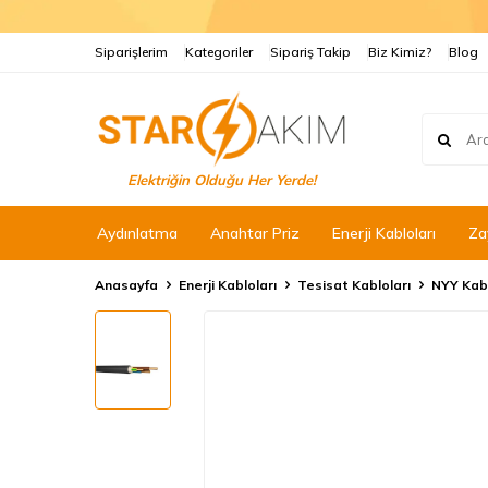
Siparişlerim
Kategoriler
Sipariş Takip
Biz Kimiz?
Blog
Elektriğin Olduğu Her Yerde!
Aydınlatma
Anahtar Priz
Enerji Kabloları
Za
Anasayfa
Enerji Kabloları
Tesisat Kabloları
NYY Kab