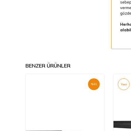
sebep
vermed
gözden
Herha
alabil
BENZER ÜRÜNLER
%
61
%
61
Yeni