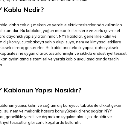
 Kablo Nedir?
blo, daha çok dış mekan ve yeraltı elektrik tesisatlarında kullanılan
blo türüdür. Bu kablolar, yoğun mekanik streslere ve zorlu çevresel
ara dayanıklı yapısıyla tanınırlar. NYY kablolar, genellikle kalın ve
 dış koruyucu tabakaya sahip olup, suya, nem ve kimyasal etkilere
yüksek direnç gösterirler. Bu kabloların teknik yapısı, daha yüksek
 kapasitesine uygun olarak tasarlanmıştır ve sıklıkla endüstriyel tesisat,
kan aydınlatma sistemleri ve yeraltı kablo uygulamalarında tercih
er.
 Kablonun Yapısı Nasıldır?
blonun yapısı, kalın ve sağlam dış koruyucu tabaka ile dikkat çeker.
ı, su, nem ve mekanik hasara karşı yüksek direnç sağlar. NYY
ar, genellikle yeraltı ve dış mekan uygulamaları için idealdir ve
riyel tesisatlar gibi zorlu koşullarda kullanılır.