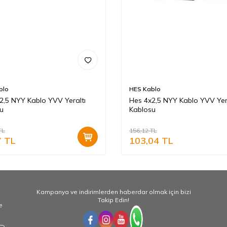
blo
HES Kablo
2,5 NYY Kablo YVV Yeraltı
Hes 4x2,5 NYY Kablo YVV Yer
u
Kablosu
TL
156,12
TL
7
TL
103,04
TL
Kampanya ve indirimlerden haberdar olmak için bizi
Takip Edin!
e