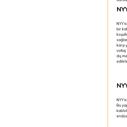
NYY
NYY ka
bir ka
koşull
sağlam
karşı 
voltaj
dış me
edilirl
NYY
NYY ka
Bu yap
kablol
endüst