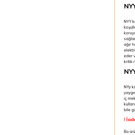
NYY
NYY ka
koşull
koruy
sağlar
ağır h
elektr
eder v
kritik 
NYY
NYy ka
yaygın
iç me
kullan
bile g
! İad
Bu ürü