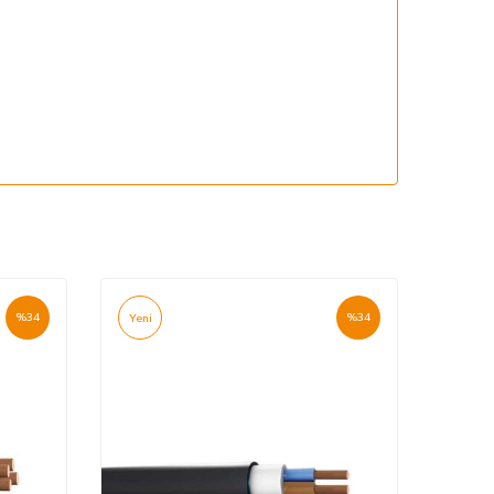
%
34
%
34
Yeni