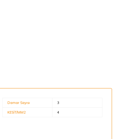
Damar Sayısı
3
KESİT/MM2
4