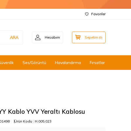
Favoriler
ARA
Hesabım
Sepetim
(
0
)
Güvenlik
Ses/Görüntü
Havalandırma
Fırsatlar
Y Kablo YVV Yeraltı Kablosu
01498
Ürün Kodu :
H.005.023