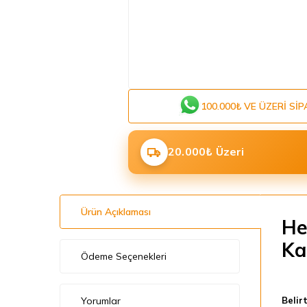
100.000₺ VE ÜZERI SIP
20.000₺ Üzeri
Ürün Açıklaması
He
Ka
Ödeme Seçenekleri
Yorumlar
Belir