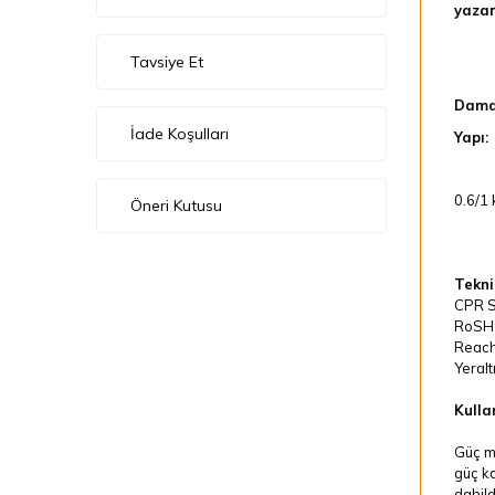
yazar
Tavsiye Et
Dama
İade Koşulları
Yapı:
0.6/1 
Öneri Kutusu
Teknik
CPR Se
RoSH
Reach
Yeralt
Kullan
Güç me
güç ka
dahild