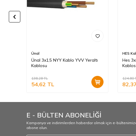
Ünal
HES Ka
tı
Ünal 3x1,5 NYY Kablo YVV Yeraltı
Hes 3x
Kablosu
Kablos
138,28
TL
124,80
54,62
TL
82,3
E - BÜLTEN ABONELİĞİ
Kampanya ve indirimlerden haberdar olmak için e-bültenimiz
abone olun.