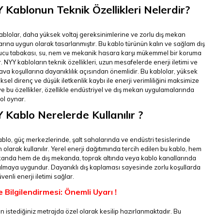
 Kablonun Teknik Özellikleri Nelerdir?
blolar, daha yüksek voltaj gereksinimlerine ve zorlu dış mekan
arına uygun olarak tasarlanmıştır. Bu kablo türünün kalın ve sağlam dış
ucu tabakası, su, nem ve mekanik hasara karşı mükemmel bir koruma
. NYY kabloların teknik özellikleri, uzun mesafelerde enerji iletimi ve
ava koşullarına dayanıklılık açısından önemlidir. Bu kablolar, yüksek
iksel direnç ve düşük iletkenlik kaybı ile enerji verimliliğini maksimize
e bu özellikler, özellikle endüstriyel ve dış mekan uygulamalarında
rol oynar.
 Kablo Nerelerde Kullanılır ?
blo, güç merkezlerinde, şalt sahalarında ve endüstri tesislerinde
 olarak kullanılır. Yerel enerji dağıtımında tercih edilen bu kablo, hem
kanda hem de dış mekanda, toprak altında veya kablo kanallarında
ılmaya uygundur. Dayanıklı dış kaplaması sayesinde zorlu koşullarda
üvenli enerji iletimi sağlar.
e Bilgilendirmesi: Önemli Uyarı !
n istediğiniz metrajda özel olarak kesilip hazırlanmaktadır. Bu