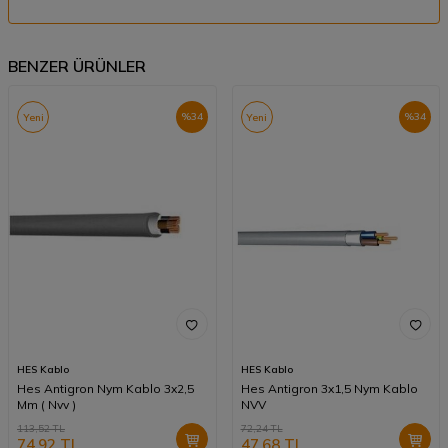
BENZER ÜRÜNLER
%
34
%
34
Yeni
Yeni
HES Kablo
HES Kablo
Hes Antigron Nym Kablo 3x2,5
Hes Antigron 3x1,5 Nym Kablo
Mm ( Nvv )
NVV
113,52
TL
72,24
TL
74,92
TL
47,68
TL