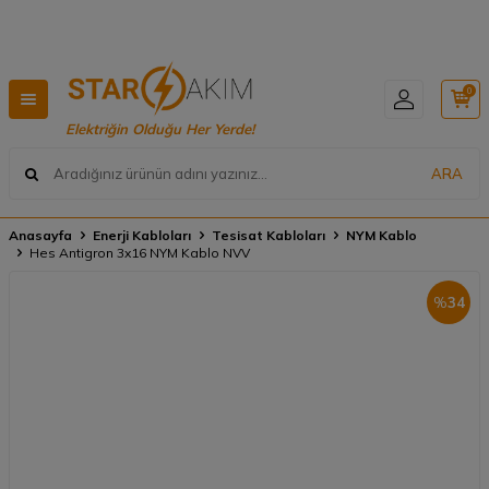
20.000₺ üzeri alışverişlerde ÜCRETSİZ KARGO 🚚
0
Elektriğin Olduğu Her Yerde!
ARA
Anasayfa
Enerji Kabloları
Tesisat Kabloları
NYM Kablo
Hes Antigron 3x16 NYM Kablo NVV
%
34