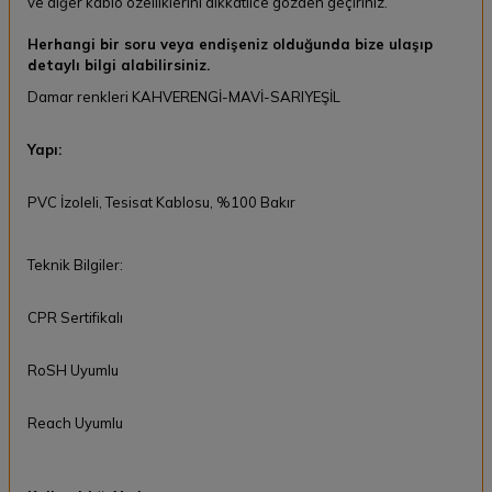
ve diğer kablo özelliklerini dikkatlice gözden geçiriniz.
Herhangi bir soru veya endişeniz olduğunda bize ulaşıp
detaylı bilgi alabilirsiniz.
Damar renkleri KAHVERENGİ-MAVİ-SARIYEŞİL
Yapı:
PVC İzoleli, Tesisat Kablosu, %100 Bakır
Teknik Bilgiler:
CPR Sertifikalı
RoSH Uyumlu
Reach Uyumlu