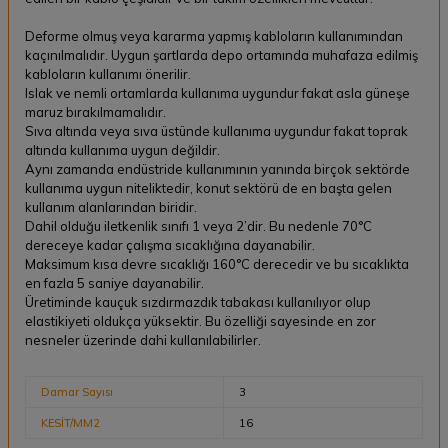
Deforme olmuş veya kararma yapmış kabloların kullanımından
kaçınılmalıdır. Uygun şartlarda depo ortamında muhafaza edilmiş
kabloların kullanımı önerilir.
Islak ve nemli ortamlarda kullanıma uygundur fakat asla güneşe
maruz bırakılmamalıdır.
Sıva altında veya sıva üstünde kullanıma uygundur fakat toprak
altında kullanıma uygun değildir.
Aynı zamanda endüstride kullanımının yanında birçok sektörde
kullanıma uygun niteliktedir, konut sektörü de en başta gelen
kullanım alanlarından biridir.
Dahil olduğu iletkenlik sınıfı 1 veya 2’dir. Bu nedenle 70°C
dereceye kadar çalışma sıcaklığına dayanabilir.
Maksimum kısa devre sıcaklığı 160°C derecedir ve bu sıcaklıkta
en fazla 5 saniye dayanabilir.
Üretiminde kauçuk sızdırmazdık tabakası kullanılıyor olup
elastikiyeti oldukça yüksektir. Bu özelliği sayesinde en zor
nesneler üzerinde dahi kullanılabilirler.
Damar Sayısı
3
KESİT/MM2
16