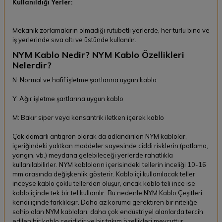
Kullanıldığı Yerler:
Mekanik zorlamaların olmadığı rutubetli yerlerde, her türlü bina ve
iş yerlerinde sıva altı ve üstünde kullanılır.
NYM Kablo Nedir? NYM Kablo Özellikleri
Nelerdir?
N: Normal ve hafif işletme şartlarına uygun kablo
Y: Ağır işletme şartlarına uygun kablo
M: Bakır siper veya konsantrik iletken içerek kablo
Çok damarlı antigron olarak da adlandırılan NYM kablolar,
içeriğindeki yalıtkan maddeler sayesinde ciddi risklerin (patlama,
yangın, vb.) meydana gelebileceği yerlerde rahatlıkla
kullanılabilirler. NYM kabloların içerisindeki tellerin inceliği 10-16
mm arasında değişkenlik gösterir. Kablo içi kullanılacak teller
inceyse kablo çoklu tellerden oluşur, ancak kablo teli ince ise
kablo içinde tek bir tel kullanılır. Bu nedenle NYM Kablo Çeşitleri
kendi içinde farklılaşır. Daha az koruma gerektiren bir niteliğe
sahip olan NYM kabloları, daha çok endüstriyel alanlarda tercih
edilen bir kablo çeşididir ve bir takım özellikleri mevcuttur.