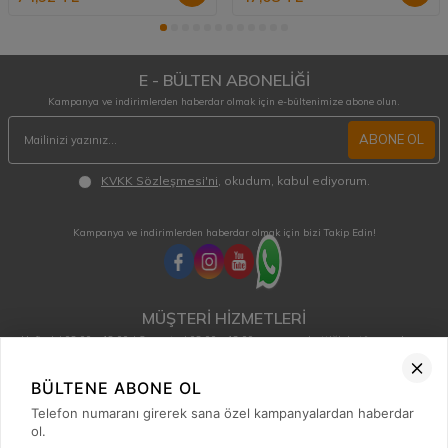
E - BÜLTEN ABONELİĞİ
Kampanya ve indirimlerden haberdar olmak için e-bültenimize abone olun.
ABONE OL
KVKK Sözleşmesi'ni
, okudum, kabul ediyorum.
Kampanya ve indirimlerden haberdar olmak için bizi Takip Edin!
MÜŞTERİ HİZMETLERİ
Hafta içi 08:00 - 18:00 / Cumartesi 08:00 - 13:00 arası merak ettiğiniz tüm sorular ve
siparişleriniz için ulaşabilirsiniz.
0850 515 01 10
BÜLTENE ABONE OL
Telefon numaranı girerek sana özel kampanyalardan haberdar
ol.
Hızlı Erişim