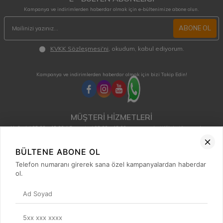
Kampanya ve indirimlerden haberdar olmak için e-bültenimize abone olun.
ABONE OL
KVKK Sözleşmesi'ni
, okudum, kabul ediyorum.
Kampanya ve indirimlerden haberdar olmak için bizi Takip Edin!
MÜŞTERİ HİZMETLERİ
Hafta içi 08:00 - 18:00 / Cumartesi 08:00 - 13:00 arası merak ettiğiniz tüm sorular ve
siparişleriniz için ulaşabilirsiniz.
0850 515 01 10
BÜLTENE ABONE OL
Telefon numaranı girerek sana özel kampanyalardan haberdar
ol.
Hızlı Erişim
Kategoriler
Popüler Ürünler