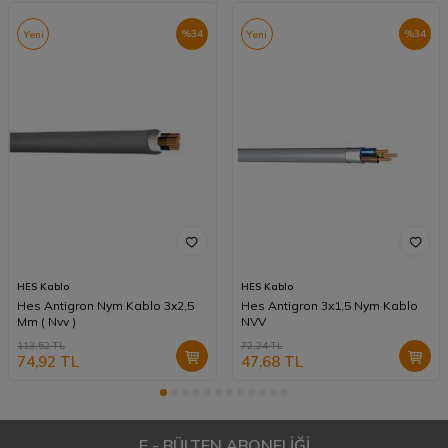
%
34
%
34
Yeni
Yeni
HES Kablo
HES Kablo
Hes Antigron Nym Kablo 3x2,5
Hes Antigron 3x1,5 Nym Kablo
Mm ( Nvv )
NVV
113,52
TL
72,24
TL
74,92
TL
47,68
TL
E - BÜLTEN ABONELİĞİ