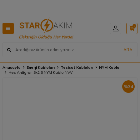
Hızlı Teslimat, Geniş Ürün Yelpazesi! 📦
0
Elektriğin Olduğu Her Yerde!
ARA
Anasayfa
Enerji Kabloları
Tesisat Kabloları
NYM Kablo
Hes Antigron 5x2,5 NYM Kablo NVV
%
34