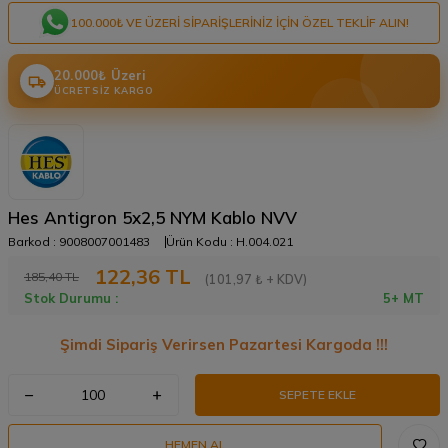
100.000₺ VE ÜZERI SIPARIŞLERINIZ IÇIN ÖZEL TEKLIF ALIN!
20.000₺ Üzeri
ÜCRETSIZ KARGO
Hes Antigron 5x2,5 NYM Kablo NVV
Barkod :
9008007001483
Ürün Kodu :
H.004.021
122,36
TL
185,40
TL
(101,97 ₺ + KDV)
Stok Durumu :
5+ MT
Şimdi Sipariş Verirsen Pazartesi Kargoda !!!
SEPETE EKLE
HEMEN AL