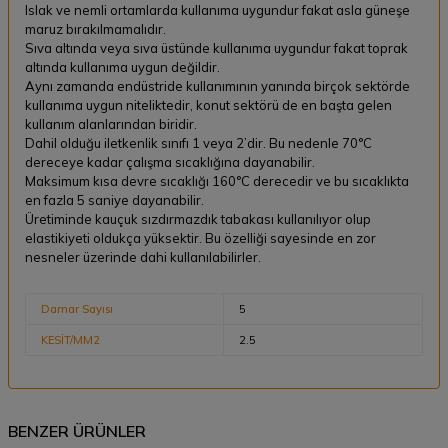
Islak ve nemli ortamlarda kullanıma uygundur fakat asla güneşe
maruz bırakılmamalıdır.
Sıva altında veya sıva üstünde kullanıma uygundur fakat toprak
altında kullanıma uygun değildir.
Aynı zamanda endüstride kullanımının yanında birçok sektörde
kullanıma uygun niteliktedir, konut sektörü de en başta gelen
kullanım alanlarından biridir.
Dahil olduğu iletkenlik sınıfı 1 veya 2’dir. Bu nedenle 70°C
dereceye kadar çalışma sıcaklığına dayanabilir.
Maksimum kısa devre sıcaklığı 160°C derecedir ve bu sıcaklıkta
en fazla 5 saniye dayanabilir.
Üretiminde kauçuk sızdırmazdık tabakası kullanılıyor olup
elastikiyeti oldukça yüksektir. Bu özelliği sayesinde en zor
nesneler üzerinde dahi kullanılabilirler.
Damar Sayısı
5
KESİT/MM2
2.5
BENZER ÜRÜNLER