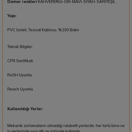
Damar renkleri
KAHVERENGİ-GRİ-MAVİ-SİYAH-SARIYEŞİL
Yapı:
PVC İzoleli, Tesisat Kablosu, %100 Bakır
Teknik Bilgiler:
CPR Sertifikalı
RoSH Uyumlu
Reach Uyumlu
Kullanıldığı Yerler:
Mekanik zorlamaların olmadığı rutubetli yerlerde, her türlü bina ve
iş yerlerinde sıva altı ve üstünde kullanılır.