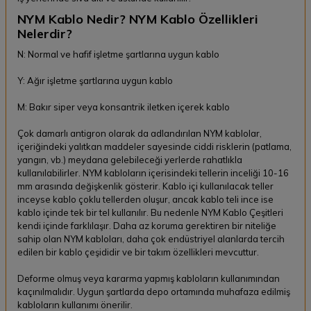
NYM Kablo Nedir? NYM Kablo Özellikleri
Nelerdir?
N: Normal ve hafif işletme şartlarına uygun kablo
Y: Ağır işletme şartlarına uygun kablo
M: Bakır siper veya konsantrik iletken içerek kablo
Çok damarlı antigron olarak da adlandırılan NYM kablolar,
içeriğindeki yalıtkan maddeler sayesinde ciddi risklerin (patlama,
yangın, vb.) meydana gelebileceği yerlerde rahatlıkla
kullanılabilirler. NYM kabloların içerisindeki tellerin inceliği 10-16
mm arasında değişkenlik gösterir. Kablo içi kullanılacak teller
inceyse kablo çoklu tellerden oluşur, ancak kablo teli ince ise
kablo içinde tek bir tel kullanılır. Bu nedenle NYM Kablo Çeşitleri
kendi içinde farklılaşır. Daha az koruma gerektiren bir niteliğe
sahip olan NYM kabloları, daha çok endüstriyel alanlarda tercih
edilen bir kablo çeşididir ve bir takım özellikleri mevcuttur.
Deforme olmuş veya kararma yapmış kabloların kullanımından
kaçınılmalıdır. Uygun şartlarda depo ortamında muhafaza edilmiş
kabloların kullanımı önerilir.