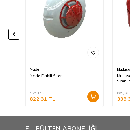
Nade
Mutlus
onel
Nade Dahili Siren
Mutlusa
 24
Siren 
1.713,15
TL
805,56
822,31
TL
338,
E - BÜLTEN ABONELİĞİ