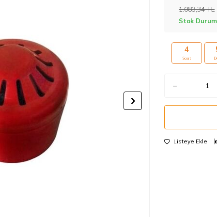
1.083,34
TL
Stok Durum
4
Saat
D
Listeye Ekle