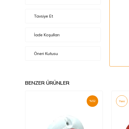
Tavsiye Et
İade Koşulları
Öneri Kutusu
BENZER ÜRÜNLER
%
67
%
52
Yeni