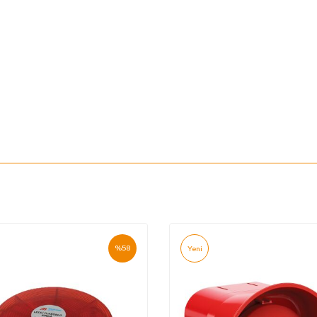
%
58
Yeni