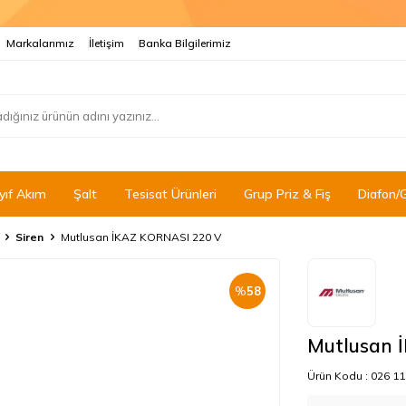
Markalarımız
İletişim
Banka Bilgilerimiz
yıf Akım
Şalt
Tesisat Ürünleri
Grup Priz & Fiş
Diafon/
Siren
Mutlusan İKAZ KORNASI 220 V
%
58
Mutlusan 
Ürün Kodu :
026 11