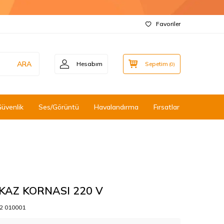
Favoriler
ARA
Hesabım
Sepetim
(
0
)
Güvenlik
Ses/Görüntü
Havalandırma
Fırsatlar
İKAZ KORNASI 220 V
2 010001