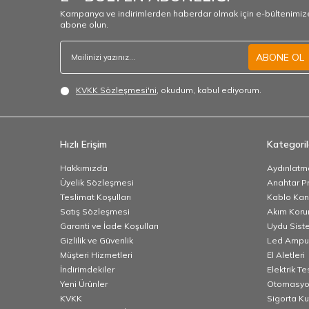
Kampanya ve indirimlerden haberdar olmak için e-bültenimiz
abone olun.
ABONE OL
KVKK Sözleşmesi'ni
, okudum, kabul ediyorum.
Hızlı Erişim
Kategoril
Hakkımızda
Aydınlatm
Üyelik Sözleşmesi
Anahtar Pr
Teslimat Koşulları
Kablo Kana
Satış Sözleşmesi
Akım Korum
Garanti ve İade Koşulları
Uydu Sist
Gizlilik ve Güvenlik
Led Ampu
Müşteri Hizmetleri
El Aletleri
İndirimdekiler
Elektrik T
Yeni Ürünler
Otomasyo
KVKK
Sigorta K