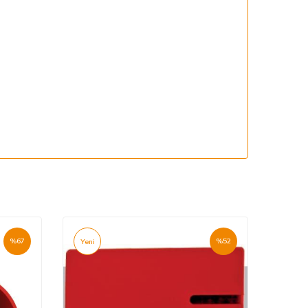
%
67
%
52
Yeni
Yeni