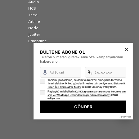
Audio
HCS
Thea
Artline
Nade
Jupiter
Lamptime
BÜLTENE ABONE OL
Telefon numaranı girerek sana özel kampanyalardan
haberdar ol.
Tanıtım, pazarlama, reklam ve benzeri amaçlarla tarafıma
ticari elektronik ileti gönderilmesine izin veriyorum.
Elektronik
'ni okudum onay veriyorum.
Ticari İleti Aydınlatma Metni
Paylaştığım bilgilerin
KVKK kapsamında tarafınızca korunmasını,
kabul
sms ve WhatsApp üzerinden bilgilendirmeleri almayı
ediyorum.
GÖNDER
⚡