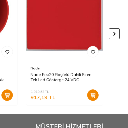
Nade
MAVİG
Nade Ecsı20 Flaşörlü Dahili Siren
Maxlo
nik
Tek Led Gösterge 24 VDC
Siren
1.910,82
TL
4.281,
917,19
TL
1.41
MÜŞTERİ HİZMETLERİ