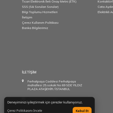
Ticari Elektronik İleti Onay Metni (ETK)
Kontaktörl
SSS (Sık Sorulan Sorular)
Cata Aydı
Bilgi Toplumu Hizmetleri
Elektrikli 
İletişim
Çerez Kullanım Politikası
Banka Bilgilerimiz
İLETİŞİM
Ferhatpaşa Caddesi Ferhatpaşa
mahallesi 25.sokak No:69 SDE YILDIZ
PLAZA ATAŞEHİR / İSTANBUL
info@starakim.com
Deneyiminizi iyileştirmek için çerezler kullanıyoruz.
Çerez Politikasını İncele
Kabul Et