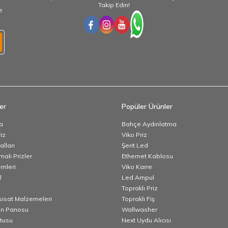
Takip Edin!
e
er
Popüler Ürünler
a
Bahçe Aydınlatma
iz
Viko Priz
lları
Şerit Led
alı Prizler
Ethernet Kablosu
emleri
Viko Karre
l
Led Ampul
Topraklı Priz
esisat Malzemeleri
Topraklı Fiş
n Panosu
Wallwasher
utusu
Next Uydu Alıcısı