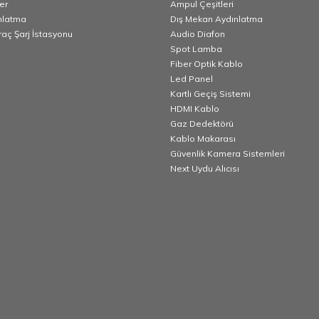
er
Ampul Çeşitleri
nlatma
Dış Mekan Aydınlatma
Araç Şarj İstasyonu
Audio Diafon
Spot Lamba
Fiber Optik Kablo
Led Panel
Kartlı Geçiş Sistemi
HDMI Kablo
Gaz Dedektörü
Kablo Makarası
Güvenlik Kamera Sistemleri
Next Uydu Alıcısı