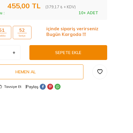
455,00
TL
(379,17 ₺ + KDV)
u :
10+ ADET
içinde sipariş verirseniz
51
51
Bugün Kargoda !!!
akika
Saniye
SEPETE EKLE
HEMEN AL
Paylaş
Tavsiye Et