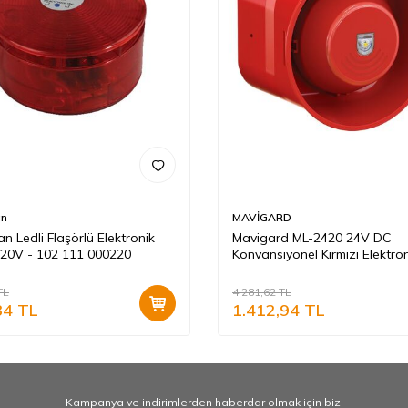
an
MAVİGARD
n Ledli Flaşörlü Elektronik
Mavigard ML-2420 24V DC
220V - 102 111 000220
Konvansiyonel Kırmızı Elektro
Flaşör Siren
TL
4.281,62
TL
34
TL
1.412,94
TL
Kampanya ve indirimlerden haberdar olmak için bizi