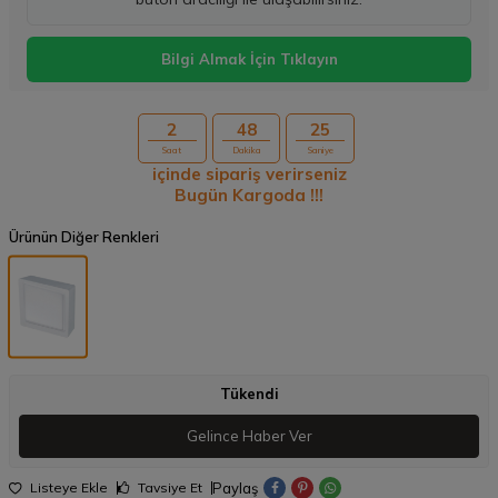
Bilgi Almak İçin Tıklayın
2
48
24
Saat
Dakika
Saniye
içinde sipariş verirseniz
Bugün Kargoda !!!
Ürünün Diğer Renkleri
Tükendi
Gelince Haber Ver
Paylaş
Listeye Ekle
Tavsiye Et