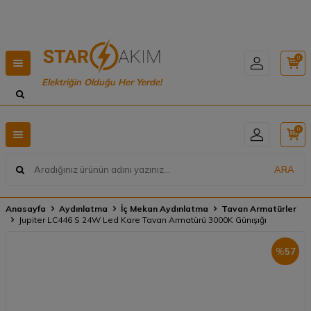
Hızlı Teslimat, Geniş Ürün Yelpazesi! 📦
0
Elektriğin Olduğu Her Yerde!
0
ARA
Anasayfa
Aydınlatma
İç Mekan Aydınlatma
Tavan Armatürler
Jupiter LC446 S 24W Led Kare Tavan Armatürü 3000K Günışığı
%
57