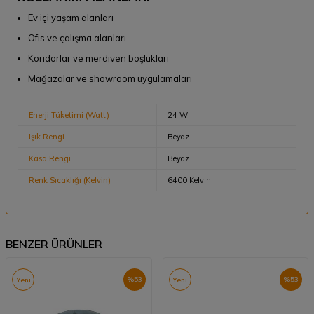
Ev içi yaşam alanları
Ofis ve çalışma alanları
Koridorlar ve merdiven boşlukları
Mağazalar ve showroom uygulamaları
Enerji Tüketimi (Watt)
24 W
Işık Rengi
Beyaz
Kasa Rengi
Beyaz
Renk Sıcaklığı (Kelvin)
6400 Kelvin
BENZER ÜRÜNLER
%
53
%
53
Yeni
Yeni