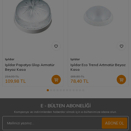
Işıldar
Işıldar
Işıldar Papatya Glop Armatür
Işıldar Eco Trend Artmatür Beyaz
Beyaz Kasa
Kasa
234,00
TL
166,80
TL
109,98
TL
78,40
TL
E - BÜLTEN ABONELİĞİ
Kampanya ve indirimlerden haberdar olmak için e-bültenimize abone olun.
ABONE OL