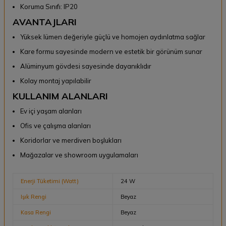
Koruma Sınıfı: IP20
AVANTAJLARI
Yüksek lümen değeriyle güçlü ve homojen aydınlatma sağlar
Kare formu sayesinde modern ve estetik bir görünüm sunar
Alüminyum gövdesi sayesinde dayanıklıdır
Kolay montaj yapılabilir
KULLANIM ALANLARI
Ev içi yaşam alanları
Ofis ve çalışma alanları
Koridorlar ve merdiven boşlukları
Mağazalar ve showroom uygulamaları
Enerji Tüketimi (Watt)
24 W
Işık Rengi
Beyaz
Kasa Rengi
Beyaz