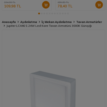
234,00
TL
166,80
TL
109,98
TL
78,40
TL
Anasayfa
Aydınlatma
İç Mekan Aydınlatma
Tavan Armatürler
Jupiter LC446 S 24W Led Kare Tavan Armatürü 3000K Günışığı
Kampanya
Bilgilendirme