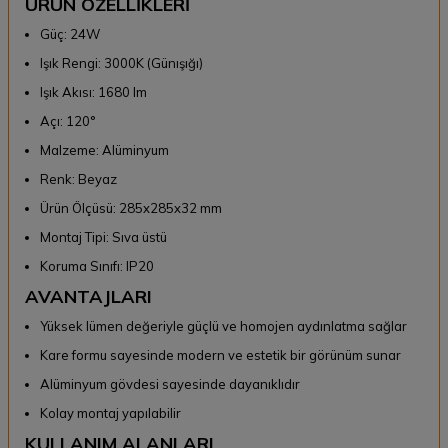
ÜRÜN ÖZELLİKLERİ
Güç: 24W
Işık Rengi: 3000K (Günışığı)
Işık Akısı: 1680 lm
Açı: 120°
Malzeme: Alüminyum
Renk: Beyaz
Ürün Ölçüsü: 285x285x32 mm
Montaj Tipi: Sıva üstü
Koruma Sınıfı: IP20
AVANTAJLARI
Yüksek lümen değeriyle güçlü ve homojen aydınlatma sağlar
Kare formu sayesinde modern ve estetik bir görünüm sunar
Alüminyum gövdesi sayesinde dayanıklıdır
Kolay montaj yapılabilir
KULLANIM ALANLARI