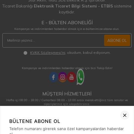
Star Akım,
Yıldız SDE Elektrik A.Ş.
iştirakidir.
Ticaret Bakanlığı
Elektronik Ticaret Bilgi Sistemi - ETBİS
sistemine
kayıtlıdır.
E - BÜLTEN ABONELİĞİ
Kampanya ve indirimlerden haberdar olmak için e-bültenimize abone olun.
ABONE OL
KVKK Sözleşmesi'ni
, okudum, kabul ediyorum.
Kampanya ve indirimlerden haberdar olmak için bizi Takip Edin!
MÜŞTERİ HİZMETLERİ
Hafta içi 08:00 - 18:00 / Cumartesi 08:00 - 13:00 arası merak ettiğiniz tüm sorular ve
siparişleriniz için ulaşabilirsiniz.
0850 515 01 10
BÜLTENE ABONE OL
Telefon numaranı girerek sana özel kampanyalardan haberdar
Hızlı Erişim