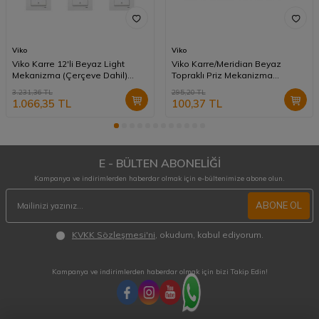
Viko
Viko
Viko Karre 12'li Beyaz Light
Viko Karre/Meridian Beyaz
Mekanizma (Çerçeve Dahil)
Topraklı Priz Mekanizma
90967003-12
(Çerçeve Hariç) 90967008
3.231,36
TL
295,20
TL
1.066,35
TL
100,37
TL
E - BÜLTEN ABONELİĞİ
Kampanya ve indirimlerden haberdar olmak için e-bültenimize abone olun.
ABONE OL
KVKK Sözleşmesi'ni
, okudum, kabul ediyorum.
Kampanya ve indirimlerden haberdar olmak için bizi Takip Edin!