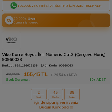
100.000₺ VE ÜZERI SIPARIŞLERINIZ IÇIN ÖZEL TEKLIF ALIN!
20.000₺ Üzeri
ÜCRETSIZ KARGO
Viko Karre Beyaz İkili Nümeris Cat3 (Çerçeve Hariç)
90960033
Barkod :
8691136626138
Ürün Kodu :
90960033
155,45
TL
457,20
TL
(129,54 ₺ + KDV)
Stok Durumu :
10+ ADET
2
45
38
Saat
Dakika
Saniye
içinde sipariş verirseniz
Bugün Kargoda !!!