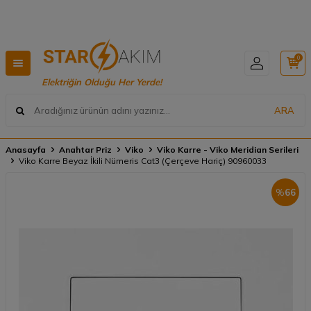
Hızlı Teslimat, Geniş Ürün Yelpazesi! 📦
0
Elektriğin Olduğu Her Yerde!
ARA
Anasayfa
Anahtar Priz
Viko
Viko Karre - Viko Meridian Serileri
Viko Karre Beyaz İkili Nümeris Cat3 (Çerçeve Hariç) 90960033
%
66