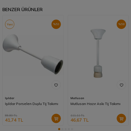
BENZER ÜRÜNLER
%
53
%
58
Yeni
Işıldar
Mutlusan
Işıldar Porselen Duylu Tij Takımı
Mutlusan Hazır Askı Tij Takımı
88,80
TL
111,11
TL
41,74
TL
46,67
TL