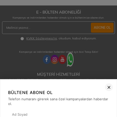
E - BÜLTEN ABONELİĞİ
Kampanya ve indirimlerden haberdar olmak için e-bültenimize abone olun.
ABONE OL
KVKK Sözleşmesi'ni
, okudum, kabul ediyorum.
Kampanya ve indirimlerden haberdar olmak için bizi Takip Edin!
MÜŞTERİ HİZMETLERİ
Hafta içi 08:00 - 18:00 / Cumartesi 08:00 - 13:00 arası merak ettiğiniz tüm sorular ve
siparişleriniz için ulaşabilirsiniz.
0850 515 01 10
BÜLTENE ABONE OL
Telefon numaranı girerek sana özel kampanyalardan haberdar
ol.
Hızlı Erişim
Kategoriler