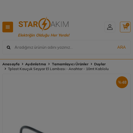
Hızlı Teslimat, Geniş Ürün Yelpazesi! 📦
0
Elektriğin Olduğu Her Yerde!
ARA
Anasayfa
Aydınlatma
Tamamlayıcı Ürünler
Duylar
Tplast Kauçuk Seyyar El Lambası - Anahtar - 10mt Kablolu
%
48