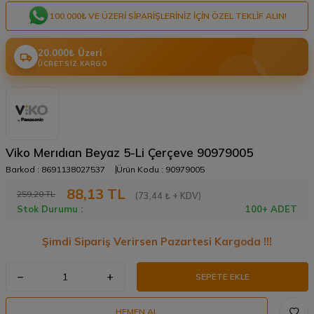
100.000₺ VE ÜZERI SIPARIŞLERINIZ IÇIN ÖZEL TEKLIF ALIN!
20.000₺ Üzeri
ÜCRETSIZ KARGO
Viko Merıdıan Beyaz 5-Li Çerçeve 90979005
Barkod :
8691138027537
Ürün Kodu :
90979005
88,13
TL
259,20
TL
(73,44 ₺ + KDV)
Stok Durumu :
100+ ADET
Şimdi Sipariş Verirsen Pazartesi Kargoda !!!
SEPETE EKLE
HEMEN AL