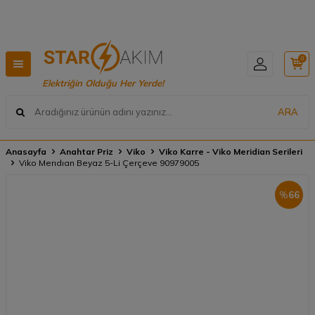
O 🚚
Hızlı Teslimat, Geniş Ürün Yelpazesi! 📦
0
Elektriğin Olduğu Her Yerde!
ARA
Anasayfa
Anahtar Priz
Viko
Viko Karre - Viko Meridian Serileri
Viko Merıdıan Beyaz 5-Li Çerçeve 90979005
%
66