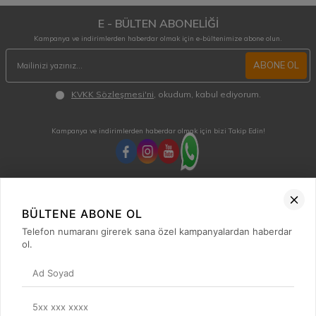
E - BÜLTEN ABONELİĞİ
Kampanya ve indirimlerden haberdar olmak için e-bültenimize abone olun.
ABONE OL
KVKK Sözleşmesi'ni
, okudum, kabul ediyorum.
Kampanya ve indirimlerden haberdar olmak için bizi Takip Edin!
MÜŞTERİ HİZMETLERİ
Hafta içi 08:00 - 18:00 / Cumartesi 08:00 - 13:00 arası merak ettiğiniz tüm sorular ve
BÜLTENE ABONE OL
siparişleriniz için ulaşabilirsiniz.
Telefon numaranı girerek sana özel kampanyalardan haberdar
0850 515 01 10
ol.
Hızlı Erişim
Kategoriler