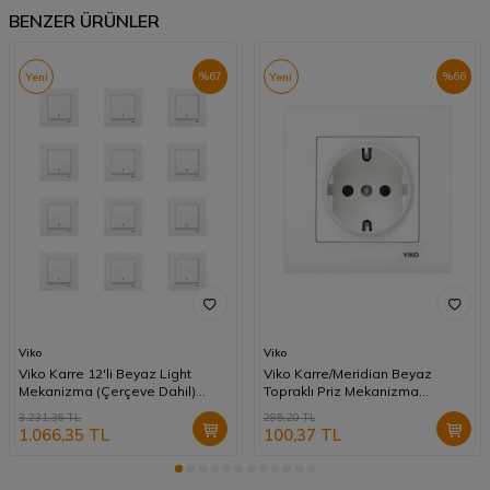
BENZER ÜRÜNLER
%
67
%
66
Yeni
Yeni
Viko
Viko
Viko Karre 12'li Beyaz Light
Viko Karre/Meridian Beyaz
Mekanizma (Çerçeve Dahil)
Topraklı Priz Mekanizma
90967003-12
(Çerçeve Hariç) 90967008
3.231,36
TL
295,20
TL
1.066,35
TL
100,37
TL