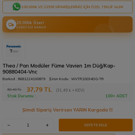
100.000₺ VE ÜZERI SIPARIŞLERINIZ IÇIN ÖZEL TEKLIF ALIN!
20.000₺ Üzeri
ÜCRETSIZ KARGO
Thea / Pan Modüler Füme Vavien 1m Düğ/Kap-
90880404-Vnc
Barkod :
8681224100879
Ürün Kodu :
WVTR10034DG-TR
37,79
TL
80,40
TL
(31,49 ₺ + KDV)
Stok Durumu :
100+ ADET
Şimdi Sipariş Verirsen YARIN Kargoda !!!
SEPETE EKLE