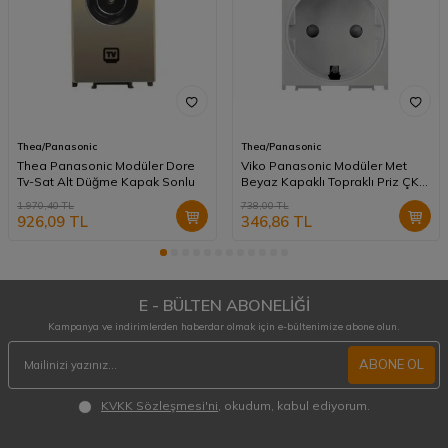
Thea/Panasonic
Thea/Panasonic
Thea Panasonic Modüler Dore
Viko Panasonic Modüler Met
Tv-Sat Alt Düğme Kapak Sonlu
Beyaz Kapaklı Topraklı Priz ÇK
A+Düğme/Kapak (Çerçeve
1.970,40
TL
738,00
TL
Hariç)
926,09
TL
346,86
TL
E - BÜLTEN ABONELİĞİ
Kampanya ve indirimlerden haberdar olmak için e-bültenimize abone olun.
ABONE OL
KVKK Sözleşmesi'ni
, okudum, kabul ediyorum.