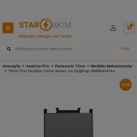
Hızlı Teslimat, Geniş Ürün Yelpazesi! 📦
0
Elektriğin Olduğu Her Yerde!
ARA
Anasayfa
Anahtar Priz
Panasonic Thea
Modüler Mekanizmalar
Thea / Pan Modüler Füme Vavien 1m Düğ/Kap-90880404-Vnc
%
53