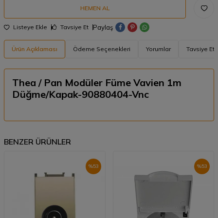
HEMEN AL
Paylaş
Listeye Ekle
Tavsiye Et
Ürün Açıklaması
Ödeme Seçenekleri
Yorumlar
Tavsiye Et
Thea / Pan Modüler Füme Vavien 1m
Düğme/Kapak-90880404-Vnc
BENZER ÜRÜNLER
%
53
%
53