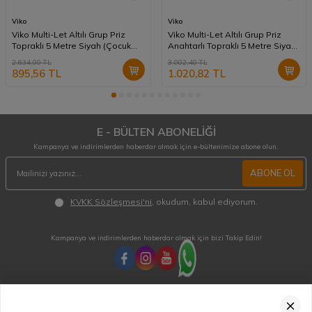
Viko
Viko
Viko Multi-Let Altılı Grup Priz
Viko Multi-Let Altılı Grup Priz
Topraklı 5 Metre Siyah (Çocuk
Anahtarlı Topraklı 5 Metre Siyah
Korumalı) 90133605
(Çocuk Korumalı) 90137605
2.634,00
TL
3.002,40
TL
895,56
TL
1.020,82
TL
E - BÜLTEN ABONELİĞİ
Kampanya ve indirimlerden haberdar olmak için e-bültenimize abone olun.
ABONE OL
KVKK Sözleşmesi'ni
, okudum, kabul ediyorum.
Kampanya ve indirimlerden haberdar olmak için bizi Takip Edin!
MÜŞTERİ HİZMETLERİ