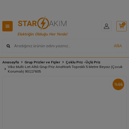
Hızlı Teslimat, Geniş Ürün Yelpazesi! 📦
0
Elektriğin Olduğu Her Yerde!
ARA
Anasayfa
Grup Prizler ve Fişler
Çoklu Priz -Üçlü Priz
Viko Multi-Let Altılı Grup Priz Anahtarlı Topraklı 5 Metre Beyaz (Çocuk
Korumalı) 90117605
%
66