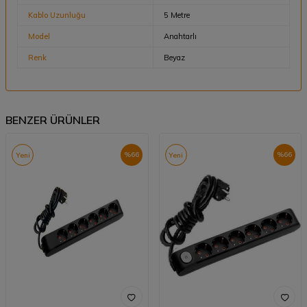
Kablo Uzunluğu
5 Metre
Model
Anahtarlı
Renk
Beyaz
BENZER ÜRÜNLER
%
66
%
66
Yeni
Yeni