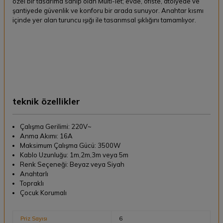
özel bir tasarıma sahip olan Multi-let; evde, ofiste, atölyede ve
şantiyede güvenlik ve konforu bir arada sunuyor. Anahtar kısmı
içinde yer alan turuncu ışığı ile tasarımsal şıklığını tamamlıyor.
teknik özellikler
Çalışma Gerilimi: 220V~
Anma Akımı: 16A
Maksimum Çalışma Gücü: 3500W
Kablo Uzunluğu: 1m,2m,3m veya 5m
Renk Seçeneği: Beyaz veya Siyah
Anahtarlı
Topraklı
Çocuk Korumalı
Priz Sayısı
6