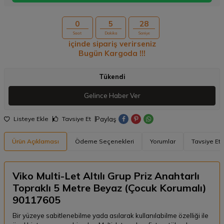
0
5
28
Saat
Dakika
Saniye
içinde sipariş verirseniz
Bugün Kargoda !!!
Tükendi
Gelince Haber Ver
Paylaş
Listeye Ekle
Tavsiye Et
Ürün Açıklaması
Ödeme Seçenekleri
Yorumlar
Tavsiye Et
Viko Multi-Let Altılı Grup Priz Anahtarlı
Topraklı 5 Metre Beyaz (Çocuk Korumalı)
90117605
Bir yüzeye sabitlenebilme yada asılarak kullanılabilme özelliği ile