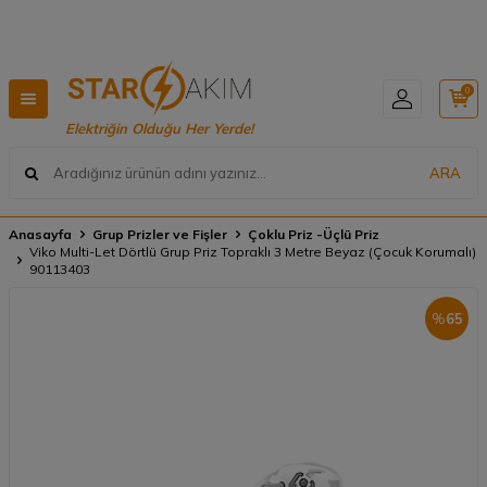
Hızlı Teslimat, Geniş Ürün Yelpazesi! 📦
0
Elektriğin Olduğu Her Yerde!
ARA
Anasayfa
Grup Prizler ve Fişler
Çoklu Priz -Üçlü Priz
Viko Multi-Let Dörtlü Grup Priz Topraklı 3 Metre Beyaz (Çocuk Korumalı)
90113403
%
65