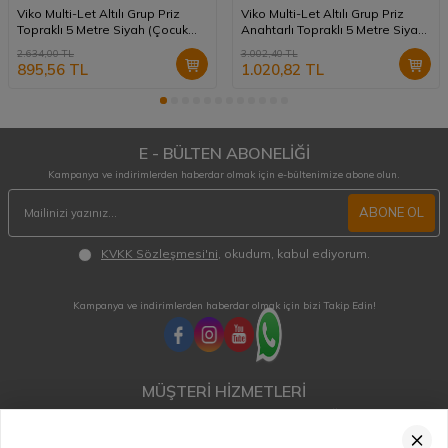
Viko Multi-Let Altılı Grup Priz
Viko Multi-Let Altılı Grup Priz
Topraklı 5 Metre Siyah (Çocuk
Anahtarlı Topraklı 5 Metre Siyah
Korumalı) 90133605
(Çocuk Korumalı) 90137605
2.634,00
TL
3.002,40
TL
895,56
TL
1.020,82
TL
E - BÜLTEN ABONELİĞİ
Kampanya ve indirimlerden haberdar olmak için e-bültenimize abone olun.
ABONE OL
KVKK Sözleşmesi'ni
, okudum, kabul ediyorum.
Kampanya ve indirimlerden haberdar olmak için bizi Takip Edin!
MÜŞTERİ HİZMETLERİ
Hafta içi 08:00 - 18:00 / Cumartesi 08:00 - 13:00 arası merak ettiğiniz tüm sorular ve
siparişleriniz için ulaşabilirsiniz.