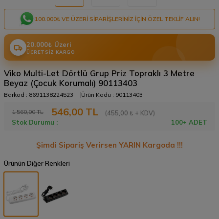
100.000₺ VE ÜZERI SIPARIŞLERINIZ IÇIN ÖZEL TEKLIF ALIN!
20.000₺ Üzeri
ÜCRETSIZ KARGO
Viko Multi-Let Dörtlü Grup Priz Topraklı 3 Metre
Beyaz (Çocuk Korumalı) 90113403
Barkod :
8691138224523
Ürün Kodu :
90113403
546,00
TL
1.560,00
TL
(455,00 ₺ + KDV)
Stok Durumu :
100+ ADET
Şimdi Sipariş Verirsen YARIN Kargoda !!!
Ürünün Diğer Renkleri