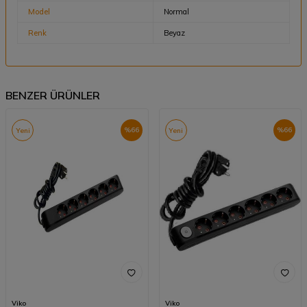
Model
Normal
Renk
Beyaz
BENZER ÜRÜNLER
%
66
%
66
Yeni
Yeni
Viko
Viko