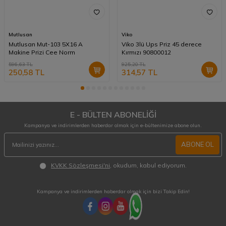
Mutlusan
Viko
Mutlusan Mut-103 5X16 A
Viko 3lü Ups Priz 45 derece
Makine Prizi Cee Norm
Kırmızı 90800012
596,63
TL
925,20
TL
250,58
TL
314,57
TL
E - BÜLTEN ABONELİĞİ
Kampanya ve indirimlerden haberdar olmak için e-bültenimize abone olun.
ABONE OL
KVKK Sözleşmesi'ni
, okudum, kabul ediyorum.
Kampanya ve indirimlerden haberdar olmak için bizi Takip Edin!