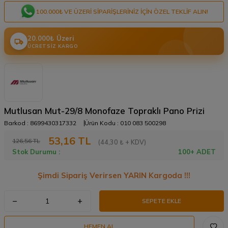
100.000₺ VE ÜZERI SIPARIŞLERINIZ IÇIN ÖZEL TEKLIF ALIN!
20.000₺ Üzeri
ÜCRETSIZ KARGO
Mutlusan Mut-29/8 Monofaze Topraklı Pano Prizi
Barkod :
8699430317332
Ürün Kodu :
010 083 500298
53,16
TL
126,56
TL
(44,30 ₺ + KDV)
Stok Durumu :
100+ ADET
Şimdi Sipariş Verirsen YARIN Kargoda !!!
SEPETE EKLE
HEMEN AL