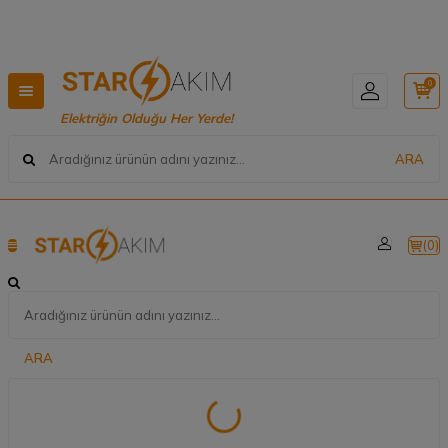
Hızlı Teslimat, Geniş Ürün Yelpazesi! 📦
0
Elektriğin Olduğu Her Yerde!
ARA
(
0
)
ARA