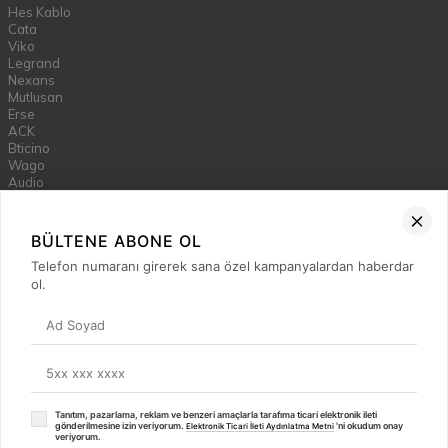
Hes Kablo
Cata
Viko
Legrand
Nexans
Mutlusan
Erse
ACK
Bticino
Wago
Audio
HCS
Thea
Artline
BÜLTENE ABONE OL
Nade
Telefon numaranı girerek sana özel kampanyalardan haberdar
Jupiter
ol.
Lamptime
İLETİŞİM
Ferhatpaşa Caddesi Ferhatpaşa mahallesi 25.sokak No:69 SDE
YILDIZ PLAZA ATAŞEHİR / İSTANBUL
info@starakim.com
Tanıtım, pazarlama, reklam ve benzeri amaçlarla tarafıma ticari elektronik ileti
gönderilmesine izin veriyorum.
'ni okudum onay
⚡
Elektronik Ticari İleti Aydınlatma Metni
T
-Soft
E-Ticaret
Sistemleriyle Hazırlanmıştır.
veriyorum.