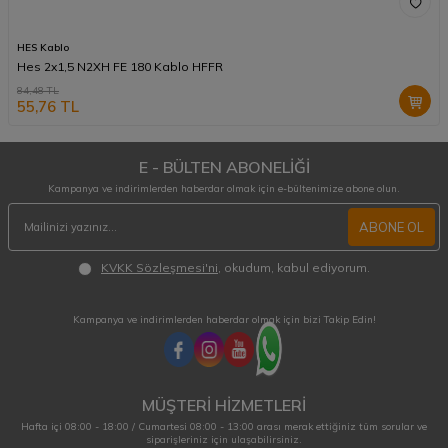
HES Kablo
Hes 2x1,5 N2XH FE 180 Kablo HFFR
84,48
TL
55,76
TL
E - BÜLTEN ABONELİĞİ
Kampanya ve indirimlerden haberdar olmak için e-bültenimize abone olun.
ABONE OL
KVKK Sözleşmesi'ni
, okudum, kabul ediyorum.
Kampanya ve indirimlerden haberdar olmak için bizi Takip Edin!
MÜŞTERİ HİZMETLERİ
Hafta içi 08:00 - 18:00 / Cumartesi 08:00 - 13:00 arası merak ettiğiniz tüm sorular ve
siparişleriniz için ulaşabilirsiniz.