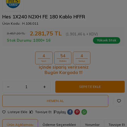
Hes 1X240 N2XH FE 180 Kablo HFFR
Ürün Kodu :
H.106.011
2.281,75
TL
3.457,20
TL
(1.901,46 ₺ + KDV)
Stok Durumu :
1000+ 16
Yüksek Stok
4
54
3
Saat
Dakika
Saniye
içinde sipariş verirseniz
Bugün Kargoda !!!
SEPETE EKLE
HEMEN AL
Paylaş
Listeye Ekle
Tavsiye Et
Ürün Açıklaması
Ödeme Seçenekleri
Yorumlar
Tavsiye Et