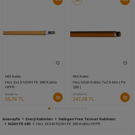
%
34
%
34
Yeni
HES Kablo
HES Kablo
Hes 2x1,5 N2XH FE 180 Kablo
Hes N2xh Kablo 7x2,5 Mm ( Fe
HFFR
180 )
84,48
TL
374,52
TL
55,76
TL
247,18
TL
Anasayfa
Enerji Kabloları
Halogen Free Tesisat Kabloları
N2XH FE 180
Hes 1X240 N2XH FE 180 Kablo HFFR