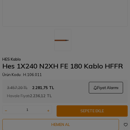
HES Kablo
Hes 1X240 N2XH FE 180 Kablo HFFR
Ürün Kodu :
H.106.011
3.457,20
TL
2.281,75
TL
Fiyat Alarmı
Havale Fiyatı
2.236,12
TL
SEPETE EKLE
HEMEN AL