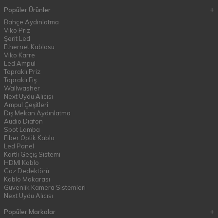
Popüler Ürünler
Bahçe Aydınlatma
Viko Priz
Şerit Led
Ethernet Kablosu
Viko Karre
Led Ampul
Topraklı Priz
Topraklı Fiş
Wallwasher
Next Uydu Alıcısı
Ampul Çeşitleri
Dış Mekan Aydınlatma
Audio Diafon
Spot Lamba
Fiber Optik Kablo
Led Panel
Kartlı Geçiş Sistemi
HDMI Kablo
Gaz Dedektörü
Kablo Makarası
Güvenlik Kamera Sistemleri
Next Uydu Alıcısı
Popüler Markalar