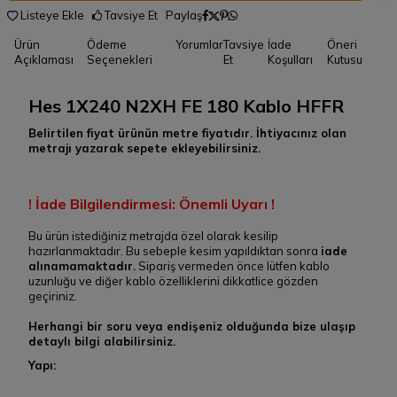
Listeye Ekle
Tavsiye Et
Paylaş
Kampanya
Ürün
Ödeme
Yorumlar
Tavsiye
İade
Öneri
Bilgilendirme
Açıklaması
Seçenekleri
Et
Koşulları
Kutusu
Hes 1X240 N2XH FE 180 Kablo HFFR
Belirtilen fiyat ürünün metre fiyatıdır. İhtiyacınız olan
metrajı yazarak sepete ekleyebilirsiniz.
! İade Bilgilendirmesi: Önemli Uyarı !
Bu ürün istediğiniz metrajda özel olarak kesilip
hazırlanmaktadır. Bu sebeple kesim yapıldıktan sonra
iade
alınamamaktadır.
Sipariş vermeden önce lütfen kablo
uzunluğu ve diğer kablo özelliklerini dikkatlice gözden
geçiriniz.
Herhangi bir soru veya endişeniz olduğunda bize ulaşıp
detaylı bilgi alabilirsiniz.
Yapı: