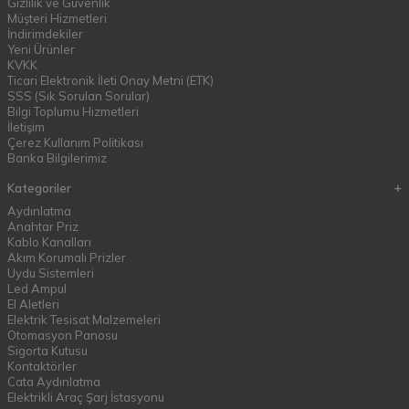
Gizlilik ve Güvenlik
Müşteri Hizmetleri
İndirimdekiler
Yeni Ürünler
KVKK
Ticari Elektronik İleti Onay Metni (ETK)
SSS (Sık Sorulan Sorular)
Bilgi Toplumu Hizmetleri
İletişim
Çerez Kullanım Politikası
Banka Bilgilerimiz
Kategoriler
Aydınlatma
Anahtar Priz
Kablo Kanalları
Akım Korumalı Prizler
Uydu Sistemleri
Led Ampul
El Aletleri
Elektrik Tesisat Malzemeleri
Otomasyon Panosu
Sigorta Kutusu
Kontaktörler
Cata Aydınlatma
Elektrikli Araç Şarj İstasyonu