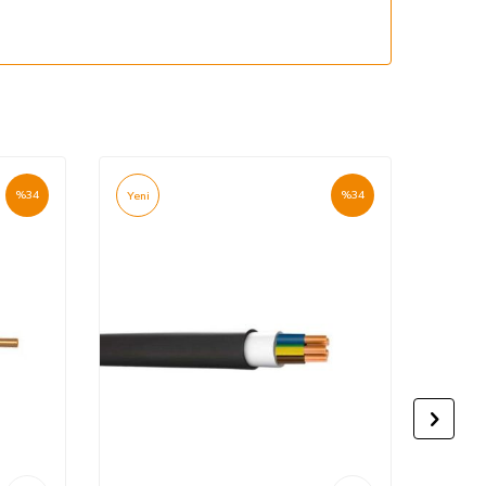
%
34
%
34
Yeni