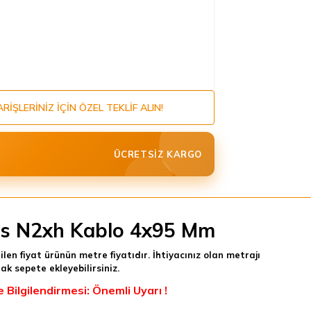
ARIŞLERINIZ IÇIN ÖZEL TEKLIF ALIN!
ÜCRETSIZ KARGO
​​​Hes N2xh Kablo 4x95 Mm
tilen fiyat ürünün metre fiyatıdır. İhtiyacınız olan metrajı
ak sepete ekleyebilirsiniz.
e Bilgilendirmesi: Önemli Uyarı !