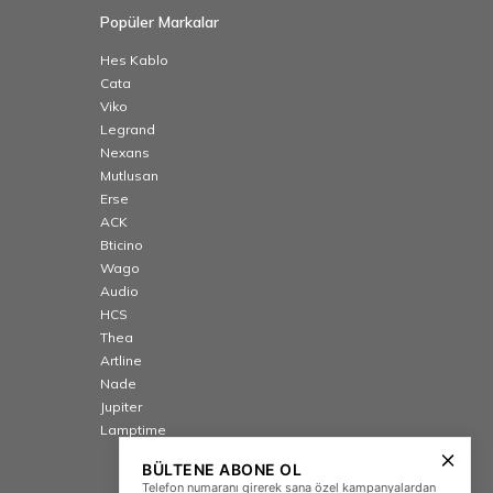
Popüler Markalar
Hes Kablo
Cata
Viko
Legrand
Nexans
Mutlusan
Erse
ACK
Bticino
Wago
Audio
HCS
Thea
Artline
Nade
Jupiter
Lamptime
BÜLTENE ABONE OL
Telefon numaranı girerek sana özel kampanyalardan