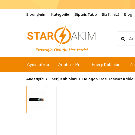
Siparişlerim
Kategoriler
Sipariş Takip
Biz Kimiz?
Blog
Elektriğin Olduğu Her Yerde!
Aydınlatma
Anahtar Priz
Enerji Kabloları
Za
Anasayfa
Enerji Kabloları
Halogen Free Tesisat Kablol