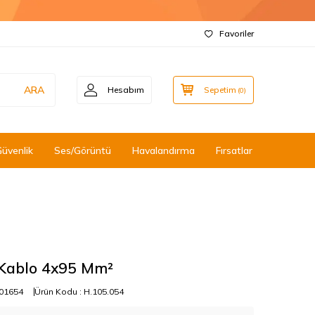
Favoriler
ARA
Hesabım
Sepetim
(
0
)
Güvenlik
Ses/Görüntü
Havalandırma
Fırsatlar
Kablo 4x95 Mm²
01654
Ürün Kodu :
H.105.054