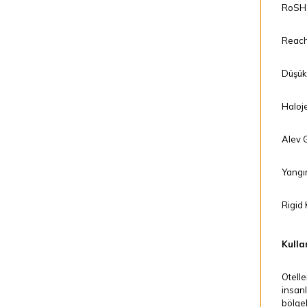
RoSH
Reach
Düşük
Haloje
Alev G
Yangı
Rigid
Kullan
Otelle
insanl
bölgel