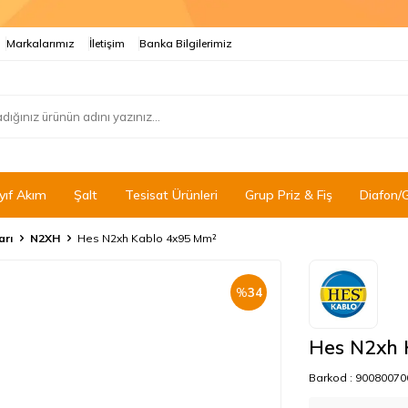
Markalarımız
İletişim
Banka Bilgilerimiz
yıf Akım
Şalt
Tesisat Ürünleri
Grup Priz & Fiş
Diafon/
arı
N2XH
Hes N2xh Kablo 4x95 Mm²
%
34
Hes N2xh 
Barkod :
90080070