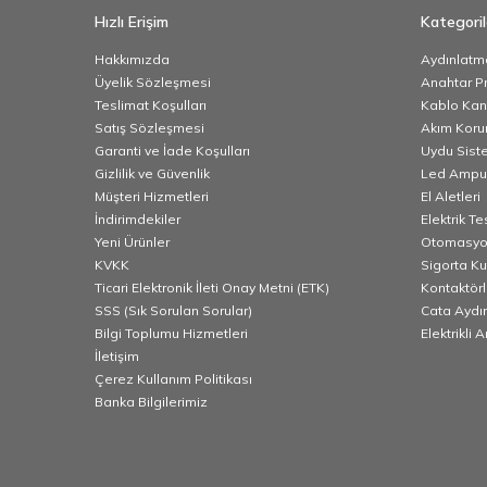
Hızlı Erişim
Kategoril
Hakkımızda
Aydınlatm
Üyelik Sözleşmesi
Anahtar Pr
Teslimat Koşulları
Kablo Kana
Satış Sözleşmesi
Akım Korum
Garanti ve İade Koşulları
Uydu Sist
Gizlilik ve Güvenlik
Led Ampu
Müşteri Hizmetleri
El Aletleri
İndirimdekiler
Elektrik T
Yeni Ürünler
Otomasyo
KVKK
Sigorta K
Ticari Elektronik İleti Onay Metni (ETK)
Kontaktörl
SSS (Sık Sorulan Sorular)
Cata Aydı
Bilgi Toplumu Hizmetleri
Elektrikli 
İletişim
Çerez Kullanım Politikası
Banka Bilgilerimiz