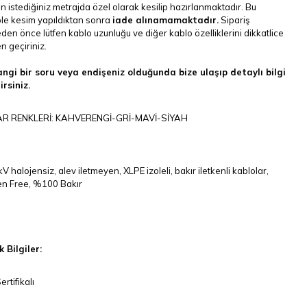
n istediğiniz metrajda özel olarak kesilip hazırlanmaktadır. Bu
le kesim yapıldıktan sonra
iade alınamamaktadır.
Sipariş
en önce lütfen kablo uzunluğu ve diğer kablo özelliklerini dikkatlice
 geçiriniz.
ngi bir soru veya endişeniz olduğunda bize ulaşıp detaylı bilgi
irsiniz.
R RENKLERİ: KAHVERENGİ-GRİ-MAVİ-SİYAH
kV halojensiz, alev iletmeyen, XLPE izoleli, bakır iletkenli kablolar,
en Free, %100 Bakır
 Bilgiler:
rtifikalı