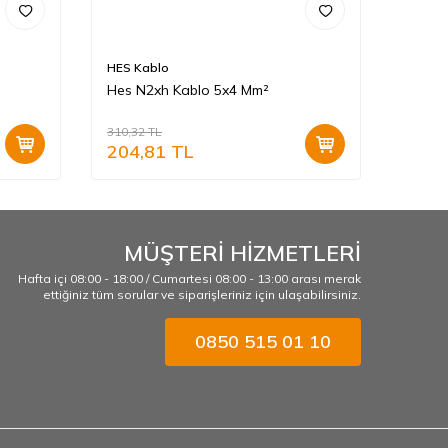
HES Kablo
HES K
Hes N2xh Kablo 5x4 Mm²
Hes N
310,32
TL
167,64
204,81
TL
110,
MÜŞTERİ HİZMETLERİ
Hafta içi 08:00 - 18:00 / Cumartesi 08:00 - 13:00 arası merak
ettiğiniz tüm sorular ve siparişleriniz için ulaşabilirsiniz.
0850 515 01 10