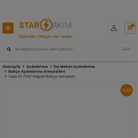
Hızlı Teslimat, Geniş Ürün Yelpazesi! 📦
0
Elektriğin Olduğu Her Yerde!
ARA
Anasayfa
Aydınlatma
Dış Mekan Aydınlatma
Bahçe Aydınlatma Armatürleri
Cata Ct-7017 Napoli Bahçe Armatürü
%
55