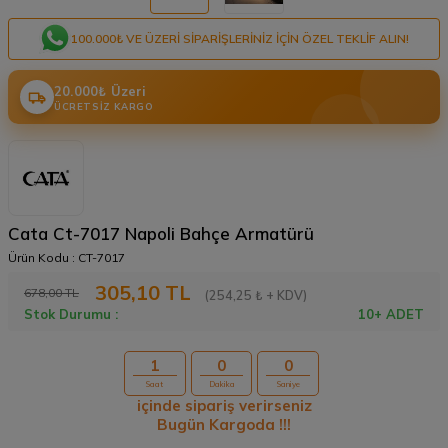
100.000₺ VE ÜZERI SIPARIŞLERINIZ IÇIN ÖZEL TEKLIF ALIN!
20.000₺ Üzeri
ÜCRETSIZ KARGO
Cata Ct-7017 Napoli Bahçe Armatürü
Ürün Kodu :
CT-7017
305,10
TL
678,00
TL
(254,25 ₺ + KDV)
Stok Durumu :
10+ ADET
1
0
0
Saat
Dakika
Saniye
içinde sipariş verirseniz
Bugün Kargoda !!!