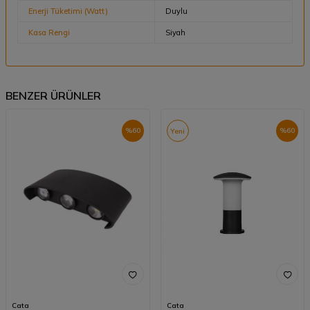
Enerji Tüketimi (Watt)
Duylu
Kasa Rengi
Siyah
BENZER ÜRÜNLER
%
60
%
60
Yeni
Cata
Cata