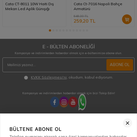
Cata CT-8011 10W Haiti Dış
Cata Ct-7016 Napoli Bahçe
Mekan Led Aplik Günışığı
Armatürü
648,00
TL
259,20
TL
E - BÜLTEN ABONELİĞİ
Kampanya ve indirimlerden haberdar olmak için e-bültenimize abone olun.
ABONE OL
KVKK Sözleşmesi'ni
, okudum, kabul ediyorum.
Kampanya ve indirimlerden haberdar olmak için bizi Takip Edin!
MÜŞTERİ HİZMETLERİ
Hafta içi 08:00 - 18:00 / Cumartesi 08:00 - 13:00 arası merak ettiğiniz tüm sorular ve
BÜLTENE ABONE OL
siparişleriniz için ulaşabilirsiniz.
Telefon numaranı girerek sana özel kampanyalardan haberdar