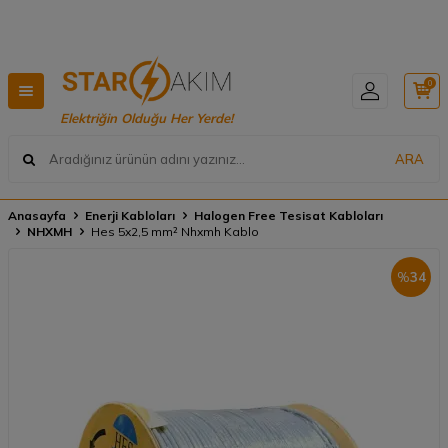
Hızlı Teslimat, Geniş Ürün Yelpazesi! 📦
0
Elektriğin Olduğu Her Yerde!
ARA
Anasayfa
Enerji Kabloları
Halogen Free Tesisat Kabloları
NHXMH
Hes 5x2,5 mm² Nhxmh Kablo
%
34