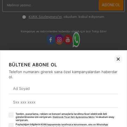
ABONE OL
KVKK Sözleşmesi'ni
, okudum, kabul ediyorum.
Kampanya ve indirimlerden haberdar olmak için bizi Takip Edin!
MÜŞTERİ HİZMETLERİ
Hafta içi 08:00 - 18:00 / Cumartesi 08:00 - 13:00 arası merak ettiğiniz tüm sorular ve
BÜLTENE ABONE OL
siparişleriniz için ulaşabilirsiniz.
Telefon numaranı girerek sana özel kampanyalardan haberdar
0850 515 01 10
ol.
Hızlı Erişim
Kategoriler
Popüler Ürünler
Tanıtım, pazarlama, reklam ve benzeri amaçlarla tarafıma ticari elektronik ileti
gönderilmesine izin veriyorum.
'ni okudum onay
⚡
Elektronik Ticari İleti Aydınlatma Metni
Popüler Markalar
veriyorum.
Paylaştığım bilgilerin
KVKK kapsamında tarafınızca korunmasını, sms ve WhatsApp