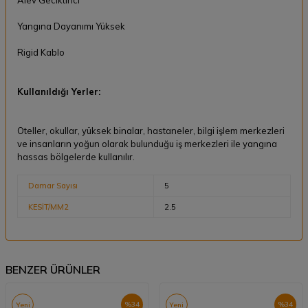
Alev Geciktirici
Yangına Dayanımı Yüksek
Rigid Kablo
Kullanıldığı Yerler:
Oteller, okullar, yüksek binalar, hastaneler, bilgi işlem merkezleri
ve insanların yoğun olarak bulunduğu iş merkezleri ile yangına
hassas bölgelerde kullanılır.
Damar Sayısı
5
KESİT/MM2
2.5
BENZER ÜRÜNLER
%
34
%
34
Yeni
Yeni