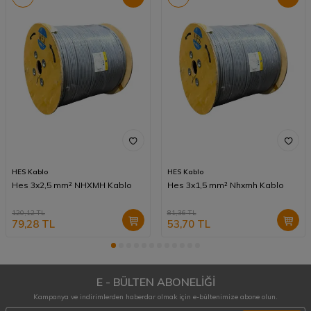
HES Kablo
HES Kablo
Hes 3x2,5 mm² NHXMH Kablo
Hes 3x1,5 mm² Nhxmh Kablo
120,12
TL
81,36
TL
79,28
TL
53,70
TL
E - BÜLTEN ABONELİĞİ
Kampanya ve indirimlerden haberdar olmak için e-bültenimize abone olun.