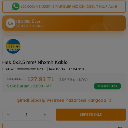
100.000₺ VE ÜZERI SIPARIŞLERINIZ IÇIN ÖZEL TEKLIF ALIN!
20.000₺ Üzeri
ÜCRETSIZ KARGO
Hes 5x2,5 mm² Nhxmh Kablo
Barkod :
9008007001623
Ürün Kodu :
H.104.019
127,91
TL
193,80
TL
(106,59 ₺ + KDV)
Stok Durumu :
1000+ MT
Yüksek Stok
Şimdi Sipariş Verirsen Pazartesi Kargoda !!!
SEPETE EKLE