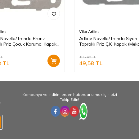
line
Viko Artline
e Novella/Trenda Bronz
Artline Novella/Trenda Siyah
lı Priz Çocuk Koruma. Kapak
Topraklı Priz Ç.K. Kapak (Me
izma Hariç)
Hariç)
TL
105,48
TL
8
TL
49,58
TL
Kampanya ve indirimlerden haberdar olmak için bizi
Takip Edin!
e