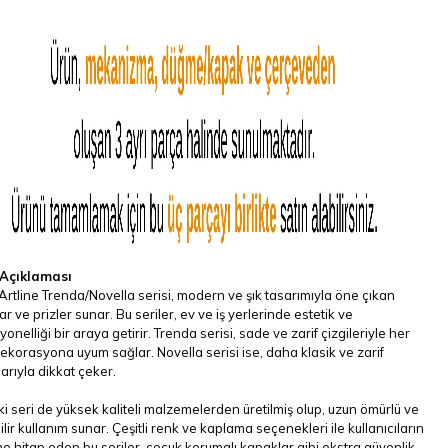
Açıklaması
Artline Trenda/Novella serisi, modern ve şık tasarımıyla öne çıkan
r ve prizler sunar. Bu seriler, ev ve iş yerlerinde estetik ve
yonelliği bir araya getirir. Trenda serisi, sade ve zarif çizgileriyle her
dekorasyona uyum sağlar. Novella serisi ise, daha klasik ve zarif
arıyla dikkat çeker.
ki seri de yüksek kaliteli malzemelerden üretilmiş olup, uzun ömürlü ve
lir kullanım sunar. Çeşitli renk ve kaplama seçenekleri ile kullanıcıların
e hitap eden bu seriler, çocuk korumalı kapaklar gibi ekstra güvenlik