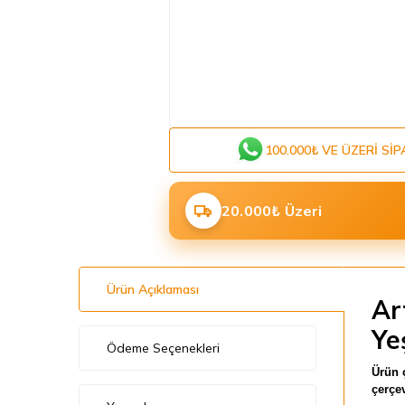
100.000₺ VE ÜZERI SIP
20.000₺ Üzeri
Ürün Açıklaması
Ar
Ye
Ödeme Seçenekleri
Ürün 
çerçev