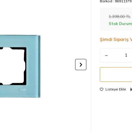
Barkod :
86911379
1.398,00
TL
Stok Durum
Şimdi Sipariş 
Listeye Ekle