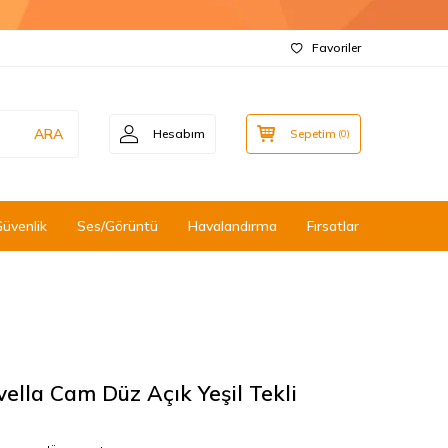
Favoriler
ARA
Hesabım
Sepetim
(
0
)
Güvenlik
Ses/Görüntü
Havalandırma
Fırsatlar
vella Cam Düz Açık Yeşil Tekli