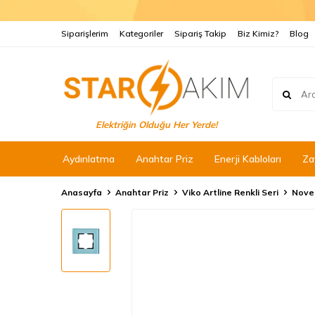
Siparişlerim
Kategoriler
Sipariş Takip
Biz Kimiz?
Blog
Elektriğin Olduğu Her Yerde!
Aydınlatma
Anahtar Priz
Enerji Kabloları
Za
Anasayfa
Anahtar Priz
Viko Artline Renkli Seri
Nove