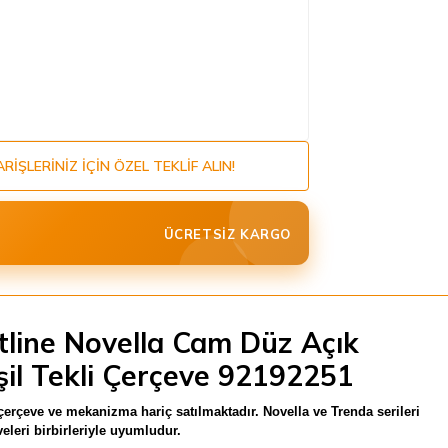
ARIŞLERINIZ IÇIN ÖZEL TEKLIF ALIN!
ÜCRETSIZ KARGO
tline Novella Cam Düz Açık
şil Tekli Çerçeve 92192251
çerçeve ve mekanizma hariç satılmaktadır. Novella ve Trenda serileri
eleri birbirleriyle uyumludur.