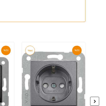
%
53
%
53
Yeni
Yeni