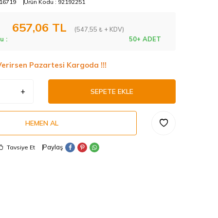
16719
Ürün Kodu :
92192251
657,06
TL
(547,55 ₺ + KDV)
u :
50+ ADET
Verirsen Pazartesi Kargoda !!!
SEPETE EKLE
HEMEN AL
Paylaş
Tavsiye Et