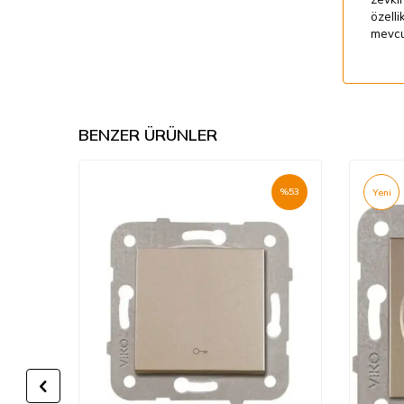
özelli
mevcut
BENZER ÜRÜNLER
%
53
%
53
Yeni