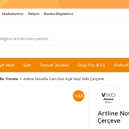
Markalarımız
İletişim
Banka Bilgilerimiz
yıf Akım
Şalt
Tesisat Ürünleri
Grup Priz & Fiş
Diafon/
lla-Trenda
Artline Novella Cam Düz Açık Yeşil Tekli Çerçeve
%
53
Artline No
Çerçeve