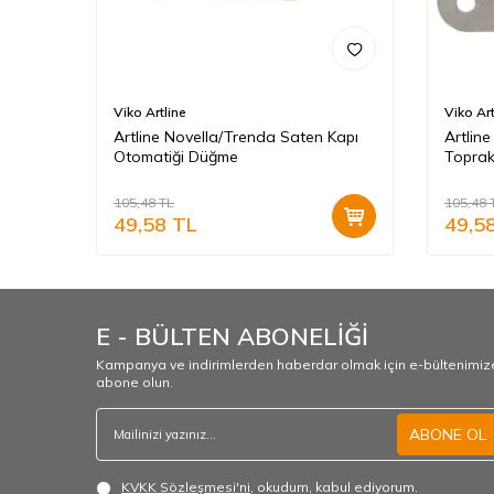
Viko Artline
Viko Art
Artline Novella/Trenda Saten Kapı
Artlin
ariç)
Otomatiği Düğme
Toprak
(Mekan
105,48
TL
105,48
49,58
TL
49,5
E - BÜLTEN ABONELİĞİ
Kampanya ve indirimlerden haberdar olmak için e-bültenimiz
abone olun.
ABONE OL
KVKK Sözleşmesi'ni
, okudum, kabul ediyorum.