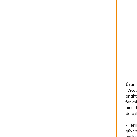
Ürün 
-Viko 
anahta
fonksi
türlü 
detayl
-Her i
güveni
zevkin